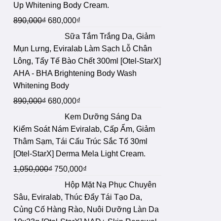
Up Whitening Body Cream.
Giá
Giá
890,000
₫
680,000
₫
gốc
hiện
Sữa Tắm Trắng Da, Giảm
là:
tại
Mụn Lưng, Eviralab Làm Sạch Lỗ Chân
890,000₫.
là:
Lông, Tẩy Tế Bào Chết 300ml [Otel-StarX]
680,000₫.
AHA - BHA Brightening Body Wash
Whitening Body
Giá
Giá
890,000
₫
680,000
₫
gốc
hiện
Kem Dưỡng Sáng Da
là:
tại
Kiểm Soát Nám Eviralab, Cấp Ẩm, Giảm
890,000₫.
là:
Thâm Sạm, Tái Cấu Trúc Sắc Tố 30ml
680,000₫.
[Otel-StarX] Derma Mela Light Cream.
Giá
Giá
1,050,000
₫
750,000
₫
gốc
hiện
Hộp Mặt Nạ Phục Chuyên
là:
tại
Sâu, Eviralab, Thúc Đẩy Tái Tạo Da,
1,050,000₫.
là:
Củng Cố Hàng Rào, Nuôi Dưỡng Làn Da
750,000₫.