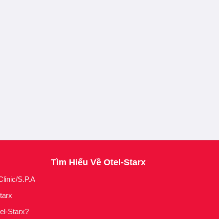
Tìm Hiểu Về Otel-Starx
linic/S.P.A
Starx
el-Starx?