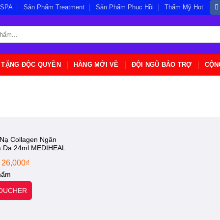
/SPA
Sản Phẩm Treatment
Sản Phẩm Phục Hồi
Thẩm Mỹ Hot
 TẶNG ĐỘC QUYỀN
HÀNG MỚI VỀ
ĐỘI NGŨ BẢO TRỢ
CỘN
 Nạ Collagen Ngăn
a Da 24ml MEDIHEAL
tial Mask [Otel-
Giá
Giá
26,000
₫
Hãng]
gốc
hiện
hẩm
là:
tại
VOUCHER
40,000₫.
là:
26,000₫.