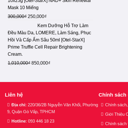
10x23g [Otel-StarX] NAD+ Skin Renewal
Mask 10 Miếng
Giá
Giá
300,000
₫
250,000
₫
gốc
hiện
Kem Dưỡng Hỗ Trợ Làm
là:
tại
Đều Màu Da, LOMERE, Làm Sáng, Phục
300,000₫.
là:
Hồi Và Cấp Ẩm Sâu 50ml [Otel-StarX]
250,000₫.
Prime Truffle Cell Repair Brightening
Cream.
Giá
Giá
1,010,000
₫
850,000
₫
gốc
hiện
là:
tại
1,010,000₫.
là:
850,000₫.
Liên hệ
Chính sách
Địa chỉ:
220/36/2B Nguyễn Văn Khối, Phường
Chính sách,
9, Quận Gò Vấp, TPHCM
Giới Thiệu O
Hotline
: 093 446 18 23
Chính sách