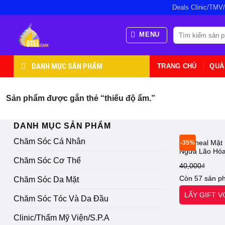
Bỏ
Deals Clinic/TMV
qua
nội
Tìm
MENU
kiếm:
dung
DANH MỤC SẢN PHẨM
TRANG CHỦ
QUÀ
Sản phẩm được gắn thẻ “thiếu độ ẩm.”
DANH MỤC SẢN PHẨM
Chăm Sóc Cá Nhân
Mediheal Mặt
-35%
Ngừa Lão Hó
Collagen Essen
Chăm Sóc Cơ Thể
40,000
₫
StarX- Chính 
Còn 57 sản p
Chăm Sóc Da Mặt
LẤY GIFT 
Chăm Sóc Tóc Và Da Đầu
Clinic/Thẩm Mỹ Viện/S.P.A