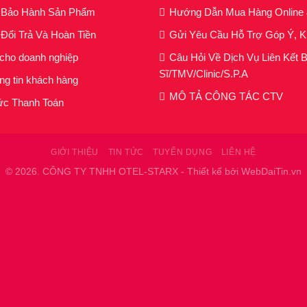
h Bảo Hành Sản Phẩm
Hướng Dẫn Mua Hàng Online
Đổi Trả Và Hoàn Tiền
Gửi Yêu Cầu Hỗ Trợ Góp Ý, K
 cho doanh nghiệp
Câu Hỏi Về Dịch Vụ Liên Kết 
Sĩ/TMV/Clinic/S.P.A
ng tin khách hàng
MÔ TẢ CÔNG TÁC CTV
c Thanh Toán
GIỚI THIỆU
TIN TỨC
TUYỂN DỤNG
LIÊN HỆ
© 2026. CÔNG TY TNHH OTEL-STARX - Thiết kế bởi WebDaiTin.vn