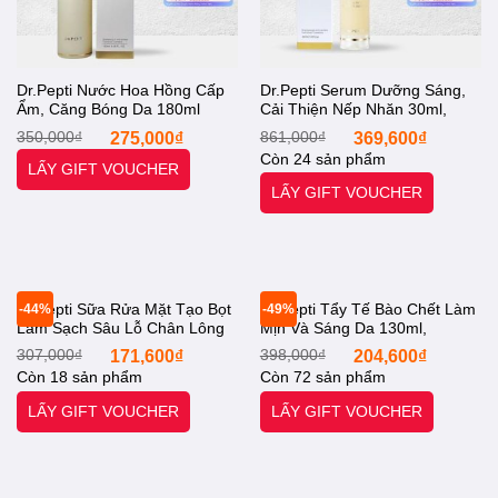
Dr.Pepti Nước Hoa Hồng Cấp
Dr.Pepti Serum Dưỡng Sáng,
Ẩm, Căng Bóng Da 180ml
Cải Thiện Nếp Nhăn 30ml,
Drpepti Centella Toner Ex
Drpepti Centella Dark Spot
Giá
Giá
Giá
Giá
350,000
₫
275,000
₫
861,000
₫
369,600
₫
[Otel-StarX- Chính Hãng]
Solution Ampoule [Otel-StarX-
gốc
hiện
gốc
hiện
Còn 24 sản phẩm
là:
tại
là:
tại
Chính Hãng]
LẤY GIFT VOUCHER
350,000₫.
là:
861,000₫.
là:
LẤY GIFT VOUCHER
275,000₫.
369,60
Dr.Pepti Sữa Rửa Mặt Tạo Bọt
Dr.Pepti Tẩy Tế Bào Chết Làm
-44%
-49%
Làm Sạch Sâu Lỗ Chân Lông
Mịn Và Sáng Da 130ml,
110ml, Drpepti Galacto
Drpepti Herb Natural Peeling
Giá
Giá
Giá
Giá
307,000
₫
171,600
₫
398,000
₫
204,600
₫
Cleansing Foam [Otel-StarX-
Gel [Otel-StarX- Chính Hãng]
gốc
hiện
gốc
hiện
Còn 18 sản phẩm
Còn 72 sản phẩm
là:
tại
là:
tại
Chính Hãng]
307,000₫.
là:
398,000₫.
là:
LẤY GIFT VOUCHER
LẤY GIFT VOUCHER
171,600₫.
204,60