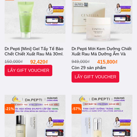
Dr.Pepti [Mini] Gel Tẩy Tế Bào
Dr.Pepti Mới Kem Dưỡng Chiết
Chết Chiết Xuất Rau Má 30ml.
Xuất Rau Má Dưỡng Ẩm Và
Drpepti Centella Turnover Soft
Dịu Da 70ml Drpepti Centella
Giá
Giá
Giá
Giá
150,000
₫
92,420
₫
949,000
₫
415,800
₫
Peeling Gel [Otel-StarX- Chính
Moist Soothing Gel Cream
gốc
hiện
gốc
hiện
Còn 29 sản phẩm
là:
tại
là:
tại
Hãng]
[Otel-StarX- Chính Hãng]
LẤY GIFT VOUCHER
150,000₫.
là:
949,000₫.
là:
LẤY GIFT VOUCHER
92,420₫.
415,80
-21%
-57%