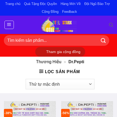
Bỏ
Trang chủ
Quà Tặng Độc Quyền
Hàng Mới Về
Đội Ngũ Bảo Trợ
qua
Cộng Đồng
Feedback
nội
dung
Tìm
kiếm:
Tham gia cộng đồng
Thương Hiệu
»
Dr.Pepti
LỌC SẢN PHẨM
-38%
-56%