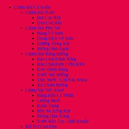
Chăm Sóc Cá Nhân
Chăm Sóc Nam
Bọt Cạo Râu
Dao Cạo Râu
Chăm Sóc Phụ Nữ
Băng Vệ Sinh
Dung Dịch Vệ Sinh
Dưỡng Vùng Kín
Miếng Dán Ngực
Chăm Sóc Răng Miệng
Bàn Chải Đánh Răng
Bàn Chải Điện / Phụ Kiện
Kem Đánh Răng
Nước Súc Miệng
Tăm Nước / Chỉ Nha Khoa
Xịt Thơm Miệng
Chăm Sóc Sức Khoẻ
Băng Dán Cá Nhân
Chống Muỗi
Khẩu Trang
Mặt Nạ Xông Hơi
Miếng Dán Nóng
Nước Rửa Tay / Diệt Khuẩn
Hỗ Trợ Tình Dục