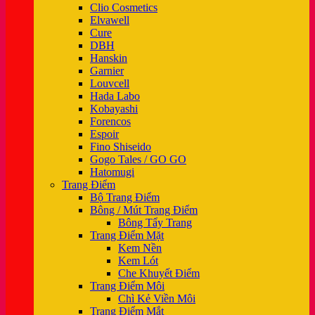
Clio Cosmetics
Elvawell
Cure
DBH
Hanskin
Garnier
Louvcell
Hada Labo
Kobayashi
Forencos
Espoir
Fino Shiseido
Gogo Tales / GO GO
Hatomugi
Trang Điểm
Bộ Trang Điểm
Bông / Mút Trang Điểm
Bông Tẩy Trang
Trang Điểm Mặt
Kem Nền
Kem Lót
Che Khuyết Điểm
Trang Điểm Môi
Chì Kẻ Viền Môi
Trang Điểm Mắt