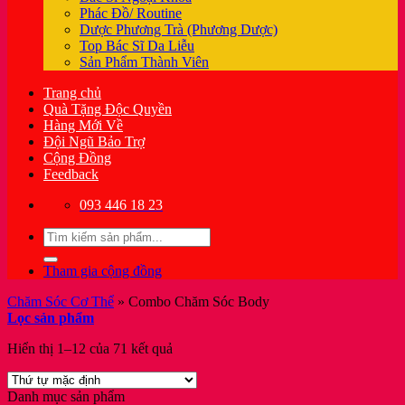
Phác Đồ/ Routine
Dược Phương Trà (Phương Dược)
Top Bác Sĩ Da Liễu
Sản Phẩm Thành Viên
Trang chủ
Quà Tặng Độc Quyền
Hàng Mới Về
Đội Ngũ Bảo Trợ
Cộng Đồng
Feedback
093 446 18 23
Tìm
kiếm:
Tham gia cộng đồng
Chăm Sóc Cơ Thể
»
Combo Chăm Sóc Body
Lọc sản phẩm
Hiển thị 1–12 của 71 kết quả
Danh mục sản phẩm