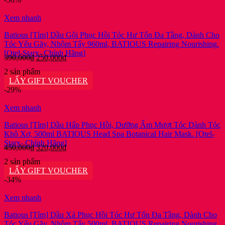
165,000₫.
Xem nhanh
Batious [Tím] Dầu Gội Phục Hồi Tóc Hư Tổn Đa Tầng, Dành Cho
Tóc Yếu Gãy, Nhộm Tẩy 960ml, BATIOUS Repairing Nourishing.
[Otel-Starx- Chính Hãng]
Giá
Giá
390,000
₫
250,000
₫
gốc
hiện
2 sản phẩm
là:
tại
LẤY GIFT VOUCHER
390,000₫.
là:
-29%
250,000₫.
Xem nhanh
Batious [Tím] Dầu Hấp Phục Hồi, Dưỡng Ẩm Mượt Tóc Dành Tóc
Khô Xơ, 500ml BATIOUS Head Spa Botanical Hair Mask. [Otel-
Starx- Chính Hãng]
Giá
Giá
450,000
₫
320,000
₫
gốc
hiện
2 sản phẩm
là:
tại
LẤY GIFT VOUCHER
450,000₫.
là:
-34%
320,000₫.
Xem nhanh
Batious [Tím] Dầu Xả Phục Hồi Tóc Hư Tổn Đa Tầng, Dành Cho
Tóc Yếu Gãy, Nhộm Tẩy 500ml, BATIOUS Repairing Nourishing.