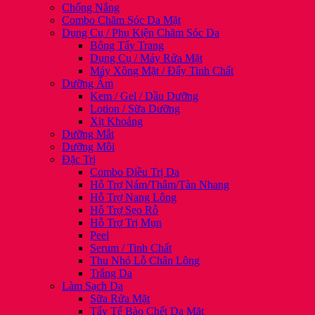
Chống Nắng
Combo Chăm Sóc Da Mặt
Dụng Cụ / Phụ Kiện Chăm Sóc Da
Bông Tẩy Trang
Dụng Cụ / Máy Rửa Mặt
Máy Xông Mặt / Đẩy Tinh Chất
Dưỡng Ẩm
Kem / Gel / Dầu Dưỡng
Lotion / Sữa Dưỡng
Xịt Khoáng
Dưỡng Mắt
Dưỡng Môi
Đặc Trị
Combo Điều Trị Da
Hỗ Trợ Nám/Thâm/Tàn Nhang
Hỗ Trợ Nang Lông
Hỗ Trợ Sẹo Rỗ
Hỗ Trợ Trị Mụn
Peel
Serum / Tinh Chất
Thu Nhỏ Lỗ Chân Lông
Trắng Da
Làm Sạch Da
Sữa Rửa Mặt
Tẩy Tế Bào Chết Da Mặt