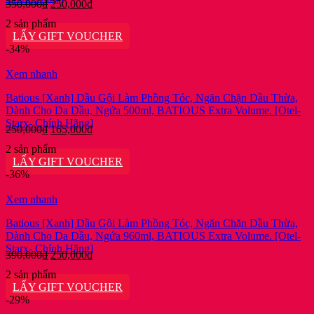
Giá
Giá
350,000
₫
250,000
₫
gốc
hiện
2 sản phẩm
là:
tại
LẤY GIFT VOUCHER
350,000₫.
là:
-34%
250,000₫.
Xem nhanh
Batious [Xanh] Dầu Gội Làm Phồng Tóc, Ngăn Chặn Dầu Thừa,
Dành Cho Da Dầu, Ngứa 500ml, BATIOUS Extra Volume. [Otel-
Starx- Chính Hãng]
Giá
Giá
250,000
₫
165,000
₫
gốc
hiện
2 sản phẩm
là:
tại
LẤY GIFT VOUCHER
250,000₫.
là:
-36%
165,000₫.
Xem nhanh
Batious [Xanh] Dầu Gội Làm Phồng Tóc, Ngăn Chặn Dầu Thừa,
Dành Cho Da Dầu, Ngứa 960ml, BATIOUS Extra Volume. [Otel-
Starx- Chính Hãng]
Giá
Giá
390,000
₫
250,000
₫
gốc
hiện
2 sản phẩm
là:
tại
LẤY GIFT VOUCHER
390,000₫.
là:
-29%
250,000₫.