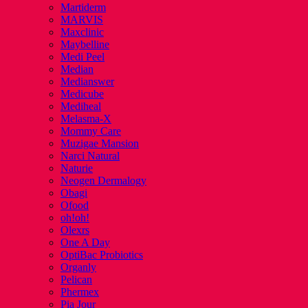
Martiderm
MARVIS
Maxclinic
Maybelline
Medi Peel
Median
Medianswer
Medicube
Mediheal
Melasma-X
Mommy Care
Muzigae Mansion
Narci Natural
Naturie
Neogen Dermalogy
Obagi
Ofood
oh!oh!
Olexrs
One A Day
OptiBac Probiotics
Organly
Pelican
Phermex
Pia Jour