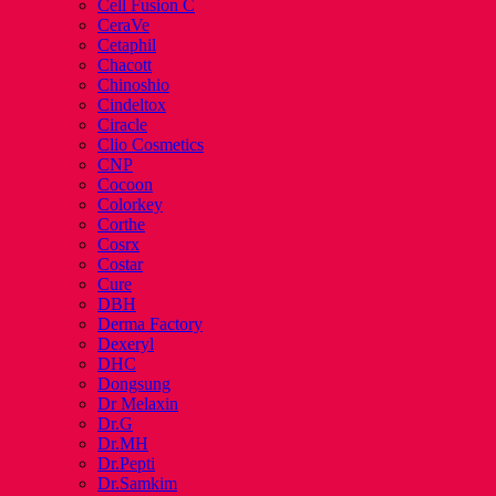
Cell Fusion C
CeraVe
Cetaphil
Chacott
Chinoshio
Cindeltox
Ciracle
Clio Cosmetics
CNP
Cocoon
Colorkey
Corthe
Cosrx
Costar
Cure
DBH
Derma Factory
Dexeryl
DHC
Dongsung
Dr Melaxin
Dr.G
Dr.MH
Dr.Pepti
Dr.Samkim