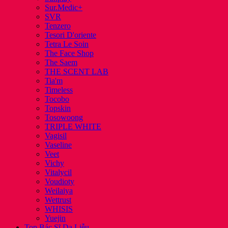
Sur.Medic+
SVR
Tenzero
Tesori D'oriente
Tetra Le Soin
The Face Shop
The Saem
THE SCENT LAB
Tia'm
Timeless
Tocobo
Topskin
Tosowoong
TRIPLE WHITE
Vagisil
Vaseline
Veet
Vichy
Vitalycil
Voudioty
Weilaiya
Wettrust
WHISIS
Yuejin
Top Bác Sĩ Da Liễu