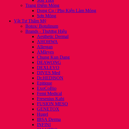
Son Thỏi
Trang Điểm Móng
Dụng Cụ / Phụ Kiện Làm Móng
Sơn Móng
Vật Tư Thẩm Mỹ
Botox/ Botulinum
Brands - Thương Hiệu
Aesthetic Dermal
AHOHWA
Allergan
AMIeyes
Chung Kun Dang
DEAWONG
DEXLEVO
DIVES Med
Dr.HEDISON
Epitique
ExoCoBio
Femi Medical
Fresenius Kabi
FUSION MESO
GENETOX
Hugel
IBSA Derma
INFINI