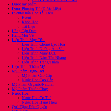
Dược mỹ phẩm
Dược Phương Trà (Dược Liệu)
Event/Khóa Học/Tài Liệu
Event
Khóa Học
Tài Liệu
Hàng Cận Date
Hàng Mới Về
Liệu Trình Mục Tiêu
Liệu Trình Chống Lão Hóa
Liệu Trình Dưỡng Ẩm Sâu
Liệu Trình Mụn/ LCL
Liệu Trình Nám Tàn Nhang
Liệu Trình Trắng/Thâm
Liệu Trình Thẩm Mỹ
Mỹ Phẩm High-End
Mỹ Phẩm Cao Cấp
Nước Hoa Cao Cấp
Mỹ Phẩm Organic/Natural
Mỹ Phẩm Thuần Chay
Nước Hoa
Nước Hoa Cơ Thể
Nước Hoa Hàng Hiệu
Quà Tặng Độc Quyền