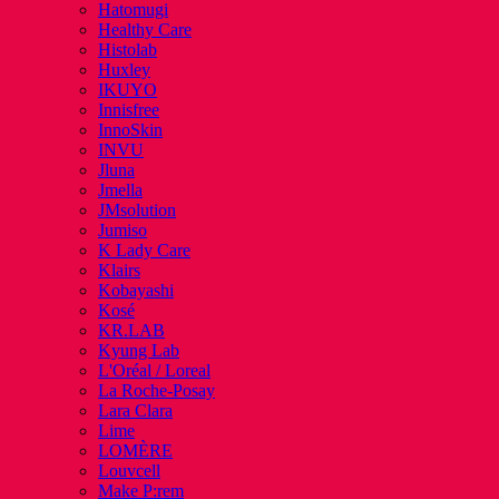
Hatomugi
Healthy Care
Histolab
Huxley
IKUYO
Innisfree
InnoSkin
INVU
Jluna
Jmella
JMsolution
Jumiso
K Lady Care
Klairs
Kobayashi
Kosé
KR.LAB
Kyung Lab
L'Oréal / Loreal
La Roche-Posay
Lara Clara
Lime
LOMÈRE
Louvcell
Make P:rem