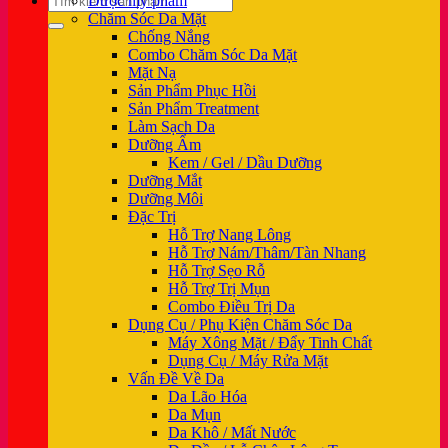
Dược mỹ phẩm
kiếm:
Chăm Sóc Da Mặt
Chống Nắng
Combo Chăm Sóc Da Mặt
Mặt Nạ
Sản Phẩm Phục Hồi
Sản Phẩm Treatment
Làm Sạch Da
Dưỡng Ẩm
Kem / Gel / Dầu Dưỡng
Dưỡng Mắt
Dưỡng Môi
Đặc Trị
Hỗ Trợ Nang Lông
Hỗ Trợ Nám/Thâm/Tàn Nhang
Hỗ Trợ Sẹo Rỗ
Hỗ Trợ Trị Mụn
Combo Điều Trị Da
Dụng Cụ / Phụ Kiện Chăm Sóc Da
Máy Xông Mặt / Đẩy Tinh Chất
Dụng Cụ / Máy Rửa Mặt
Vấn Đề Về Da
Da Lão Hóa
Da Mụn
Da Khô / Mất Nước