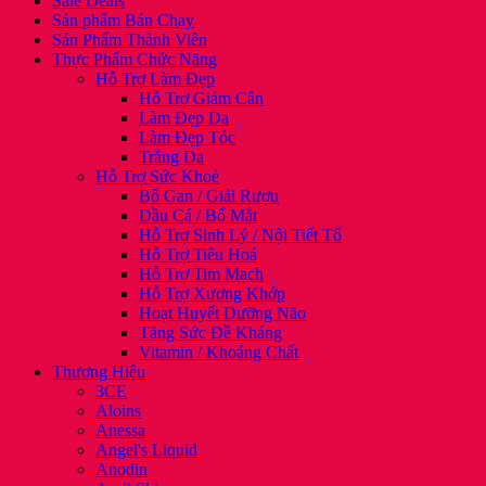
Sale Deals
Sản phẩm Bán Chạy
Sản Phẩm Thành Viên
Thực Phẩm Chức Năng
Hỗ Trợ Làm Đẹp
Hỗ Trợ Giảm Cân
Làm Đẹp Da
Làm Đẹp Tóc
Trắng Da
Hỗ Trợ Sức Khoẻ
Bổ Gan / Giải Rượu
Dầu Cá / Bổ Mắt
Hỗ Trợ Sinh Lý / Nội Tiết Tố
Hỗ Trợ Tiêu Hoá
Hỗ Trợ Tim Mạch
Hỗ Trợ Xương Khớp
Hoạt Huyết Dưỡng Não
Tăng Sức Đề Kháng
Vitamin / Khoáng Chất
Thương Hiệu
3CE
Aloins
Anessa
Angel's Liquid
Anodin