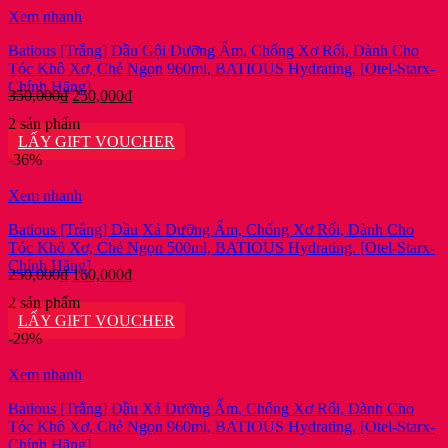
166,375₫.
Xem nhanh
Batious [Trắng] Dầu Gội Dưỡng Ẩm, Chống Xơ Rối, Dành Cho
Tóc Khô Xơ, Chẻ Ngọn 960ml, BATIOUS Hydrating. [Otel-Starx-
Chính Hãng]
Giá
Giá
350,000
₫
250,000
₫
gốc
hiện
2 sản phẩm
là:
tại
LẤY GIFT VOUCHER
350,000₫.
là:
-36%
250,000₫.
Xem nhanh
Batious [Trắng] Dầu Xả Dưỡng Ẩm, Chống Xơ Rối, Dành Cho
Tóc Khô Xơ, Chẻ Ngọn 500ml, BATIOUS Hydrating. [Otel-Starx-
Chính Hãng]
Giá
Giá
250,000
₫
160,000
₫
gốc
hiện
2 sản phẩm
là:
tại
LẤY GIFT VOUCHER
250,000₫.
là:
-29%
160,000₫.
Xem nhanh
Batious [Trắng] Dầu Xả Dưỡng Ẩm, Chống Xơ Rối, Dành Cho
Tóc Khô Xơ, Chẻ Ngọn 960ml, BATIOUS Hydrating. [Otel-Starx-
Chính Hãng]