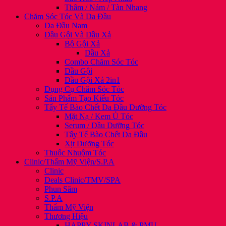
Thâm / Nám / Tàn Nhang
Chăm Sóc Tóc Và Da Đầu
Da Đầu Nam
Dầu Gội Và Dầu Xả
Bộ Gội Xả
Dầu Xả
Combo Chăm Sóc Tóc
Dầu Gội
Dầu Gội Xả 2in1
Dụng Cụ Chăm Sóc Tóc
Sản Phẩm Tạo Kiểu Tóc
Tẩy Tế Bào Chết Da Đầu Dưỡng Tóc
Mặt Nạ / Kem Ủ Tóc
Serum / Dầu Dưỡng Tóc
Tẩy Tế Bào Chết Da Đầu
Xịt Dưỡng Tóc
Thuốc Nhuộm Tóc
Clinic/Thẩm Mỹ Viện/S.P.A
Clinic
Deals Clinic/TMV/SPA
Phun Săm
S.P.A
Thẩm Mỹ Viện
Thương Hiệu
HAPPY SKINLAB & PMU