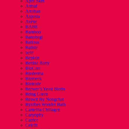
April Skin
Armaf
Arrahan
Aspasia
Avène
BABE
Bamboo
Banobagi
Batious
Batiste
belif
Beplain
Bettina Barty
BioCare
Bioderma
Biomeek
Biotrade
Brewer’s Yeast Biotin
Bring Green
Browit By Nongchat
Byvibes Wonder Bath
Camellia Chillagen
Caryophy
Catrice
Celefit