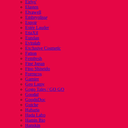
Eirlys'
Elasten
Elvawell
Embryolisse
Espoir
Estée Lauder
EtiaXil
Eundan
Eviralab
Exclusive Cosmetic
Fation
Femfresh
Fine Japan
Fino Shiseido
Forencos
Garnier
Geo Lamy
Gogo Tales / GO GO
Goodal
GoodnDoc
Guiche
Habaria
Hada Labo
Hamin Bio
Hanskin