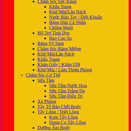
Chăm Sóc Sức Khoẻ
Khẩu Trang
Khử Mùi/Lăn Nách
Nước Rửa Tay / Diệt Khuẩn
Băng Dán Cá Nhân
Chống Muỗi
Hỗ Trợ Tình Dục
Bao Cao Su
Băng Vệ Sinh
Chăm Sóc Răng Miệng
Khử Mùi/Lăn Nách
Khẩu Trang
Khăn Giấy / Khăn Ướt
Khử Mùi / Làm Thơm Phòng
Chăm Sóc Cơ Thể
Sữa Tắm
Sữa Tắm Nước Hoa
Sữa Tắm Trắng Da
Sữa Tắm Điều Trị
Xà Phòng
Tẩy Tế Bào Chết Body
Tẩy Lông / Triệt Lông
Kem Tẩy Lông
Dụng Cụ Tẩy Lông
Dưỡng Ẩm Body