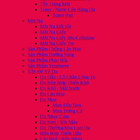
Tẩy Trang Mặt
Toner / Nước Cân Bằng Da
Toner Pad
Mặt Nạ
Mặt Nạ Đất Sắt
Mặt Nạ Giấy
Mặt Nạ Giấy Bio-Cellulose
Mặt Nạ Giấy Tre
Sản Phẩm Chống Lão Hóa
Sản Phẩm Dưỡng Sáng
Sản Phẩm Phục Hồi
Sản Phẩm Treatment
Vấn Đề Về Da
Da Dầu / Lỗ Chân Lông To
Da Hỗn Hợp Thiên Khô
Da Khô / Mất Nước
Da Lão Hóa
Da Mụn
Mụn Đầu Đen
Mụn Trứng Cá
Da Nhạy Cảm
Da Sạm / Xỉn Màu
Da Thường/Mọi Loại Da
Hỗn Hợp Thiên Dầu
Lão Hoá / Nếp Nhăn