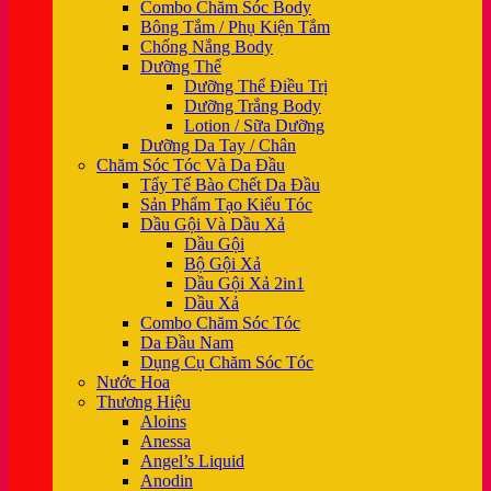
Combo Chăm Sóc Body
Bông Tắm / Phụ Kiện Tắm
Chống Nắng Body
Dưỡng Thể
Dưỡng Thể Điều Trị
Dưỡng Trắng Body
Lotion / Sữa Dưỡng
Dưỡng Da Tay / Chân
Chăm Sóc Tóc Và Da Đầu
Tẩy Tế Bào Chết Da Đầu
Sản Phẩm Tạo Kiểu Tóc
Dầu Gội Và Dầu Xả
Dầu Gội
Bộ Gội Xả
Dầu Gội Xả 2in1
Dầu Xả
Combo Chăm Sóc Tóc
Da Đầu Nam
Dụng Cụ Chăm Sóc Tóc
Nước Hoa
Thương Hiệu
Aloins
Anessa
Angel’s Liquid
Anodin