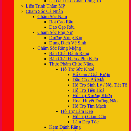
Da Dầu / Lỗ Chân Lông To
Liệu Trình Thẩm Mỹ
Chăm Sóc Cá Nhân
Chăm Sóc Nam
Bọt Cạo Râu
Dao Cạo Râu
Chăm Sóc Phụ Nữ
Dưỡng Vùng Kín
Dung Dịch Vệ Sinh
Chăm Sóc Răng Miệng
Bàn Chải Đánh Răng
Bàn Chải Điện / Phụ Kiện
Thực Phẩm Chức Năng
Hỗ Trợ Sức Khoẻ
Bổ Gan / Giải Rượu
Dầu Cá / Bổ Mắt
Hỗ Trợ Sinh Lý / Nội Tiết Tố
Hỗ Trợ Tiêu Hoá
Hỗ Trợ Xương Khớp
Hoạt Huyết Dưỡng Não
Hỗ Trợ Tim Mạch
Hỗ Trợ Làm Đẹp
Hỗ Trợ Giảm Cân
Làm Đẹp Tóc
Kem Đánh Răng