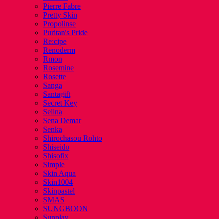
Pierre Fabre
Pretty Skin
Propolinse
Puritan's Pride
Re:cipe
Renoderm
Rmon
Rosemine
Rosette
Sanga
Santagift
Secret Key
Selina
Sena Demar
Senka
Shirochasou Rohto
Shiseido
Shisofix
Simple
Skin Aqua
Skin1004
Skinpastel
SMAS
SUNGBOON
Sunplay