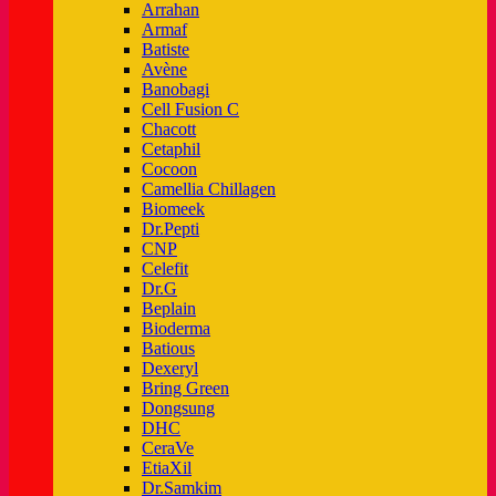
Arrahan
Armaf
Batiste
Avène
Banobagi
Cell Fusion C
Chacott
Cetaphil
Cocoon
Camellia Chillagen
Biomeek
Dr.Pepti
CNP
Celefit
Dr.G
Beplain
Bioderma
Batious
Dexeryl
Bring Green
Dongsung
DHC
CeraVe
EtiaXil
Dr.Samkim