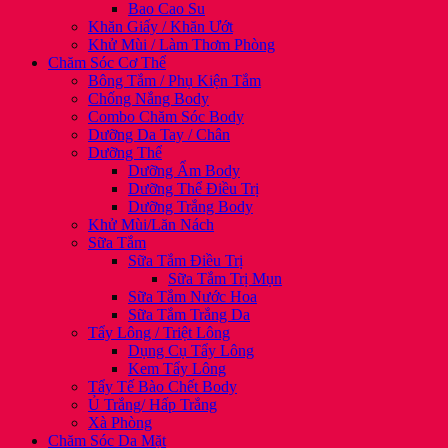
Bao Cao Su
Khăn Giấy / Khăn Ướt
Khử Mùi / Làm Thơm Phòng
Chăm Sóc Cơ Thể
Bông Tắm / Phụ Kiện Tắm
Chống Nắng Body
Combo Chăm Sóc Body
Dưỡng Da Tay / Chân
Dưỡng Thể
Dưỡng Ẩm Body
Dưỡng Thể Điều Trị
Dưỡng Trắng Body
Khử Mùi/Lăn Nách
Sữa Tắm
Sữa Tắm Điều Trị
Sữa Tắm Trị Mụn
Sữa Tắm Nước Hoa
Sữa Tắm Trắng Da
Tẩy Lông / Triệt Lông
Dụng Cụ Tẩy Lông
Kem Tẩy Lông
Tẩy Tế Bào Chết Body
Ủ Trắng/ Hấp Trắng
Xà Phòng
Chăm Sóc Da Mặt