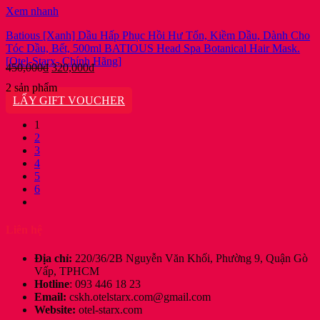
Xem nhanh
Batious [Xanh] Dầu Hấp Phục Hồi Hư Tổn, Kiềm Dầu, Dành Cho
Tóc Dầu, Bết, 500ml BATIOUS Head Spa Botanical Hair Mask.
[Otel-Starx- Chính Hãng]
Giá
Giá
450,000
₫
320,000
₫
gốc
hiện
2 sản phẩm
là:
tại
LẤY GIFT VOUCHER
450,000₫.
là:
320,000₫.
1
2
3
4
5
6
Liên hệ
Địa chỉ:
220/36/2B Nguyễn Văn Khối, Phường 9, Quận Gò
Vấp, TPHCM
Hotline
: 093 446 18 23
Email:
cskh.otelstarx.com@gmail.com
Website:
otel-starx.com