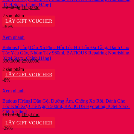
[Otel-Starx- Chính Hãng]
Giá
Giá
250,000
₫
165,000
₫
gốc
hiện
2 sản phẩm
là:
tại
LẤY GIFT VOUCHER
250,000₫.
là:
-36%
165,000₫.
Xem nhanh
Batious [Tím] Dầu Xả Phục Hồi Tóc Hư Tổn Đa Tầng, Dành Cho
Tóc Yếu Gãy, Nhộm Tẩy 960ml, BATIOUS Repairing Nourishing.
[Otel-Starx- Chính Hãng]
Giá
Giá
390,000
₫
250,000
₫
gốc
hiện
2 sản phẩm
là:
tại
LẤY GIFT VOUCHER
390,000₫.
là:
-8%
250,000₫.
Xem nhanh
Batious [Trắng] Dầu Gội Dưỡng Ẩm, Chống Xơ Rối, Dành Cho
Tóc Khô Xơ, Chẻ Ngọn 500ml, BATIOUS Hydrating. [Otel-Starx-
Chính Hãng]
Giá
Giá
181,500
₫
166,375
₫
gốc
hiện
LẤY GIFT VOUCHER
là:
tại
-29%
181,500₫.
là: