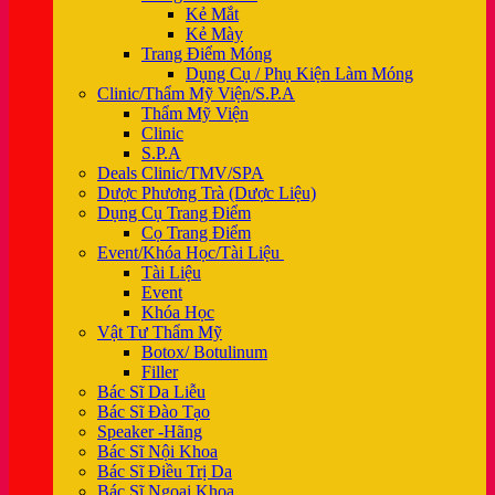
Kẻ Mắt
Kẻ Mày
Trang Điểm Móng
Dụng Cụ / Phụ Kiện Làm Móng
Clinic/Thẩm Mỹ Viện/S.P.A
Thẩm Mỹ Viện
Clinic
S.P.A
Deals Clinic/TMV/SPA
Dược Phương Trà (Dược Liệu)
Dụng Cụ Trang Điểm
Cọ Trang Điểm
Event/Khóa Học/Tài Liệu
Tài Liệu
Event
Khóa Học
Vật Tư Thẩm Mỹ
Botox/ Botulinum
Filler
Bác Sĩ Da Liễu
Bác Sĩ Đào Tạo
Speaker -Hãng
Bác Sĩ Nội Khoa
Bác Sĩ Điều Trị Da
Bác Sĩ Ngoại Khoa