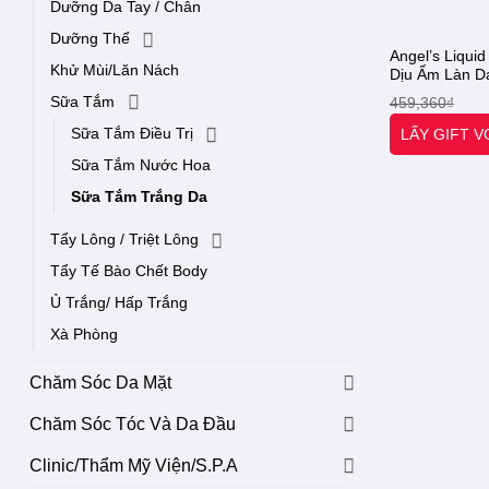
Dưỡng Da Tay / Chân
Dưỡng Thể
Angel’s Liqu
Khử Mùi/Lăn Nách
Dịu Ẩm Làn Da
+ BHA Exfolia
Sữa Tắm
459,360
₫
liquid [Otel-S
Sữa Tắm Điều Trị
LẤY GIFT 
Sữa Tắm Nước Hoa
Sữa Tắm Trắng Da
Tẩy Lông / Triệt Lông
Tẩy Tế Bào Chết Body
Ủ Trắng/ Hấp Trắng
Xà Phòng
Chăm Sóc Da Mặt
Chăm Sóc Tóc Và Da Đầu
Clinic/Thẩm Mỹ Viện/S.P.A