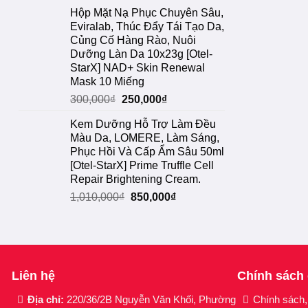
gốc
hiện
Hộp Mặt Nạ Phục Chuyên Sâu,
là:
tại
Eviralab, Thúc Đẩy Tái Tạo Da,
1,050,000₫.
là:
Củng Cố Hàng Rào, Nuôi
750,000₫.
Dưỡng Làn Da 10x23g [Otel-
StarX] NAD+ Skin Renewal
Mask 10 Miếng
Giá
Giá
300,000
₫
250,000
₫
gốc
hiện
Kem Dưỡng Hỗ Trợ Làm Đều
là:
tại
Màu Da, LOMERE, Làm Sáng,
300,000₫.
là:
Phục Hồi Và Cấp Ẩm Sâu 50ml
250,000₫.
[Otel-StarX] Prime Truffle Cell
Repair Brightening Cream.
Giá
Giá
1,010,000
₫
850,000
₫
gốc
hiện
là:
tại
1,010,000₫.
là:
850,000₫.
Liên hệ
Chính sách
Địa chỉ:
220/36/2B Nguyễn Văn Khối, Phường
Chính sách,