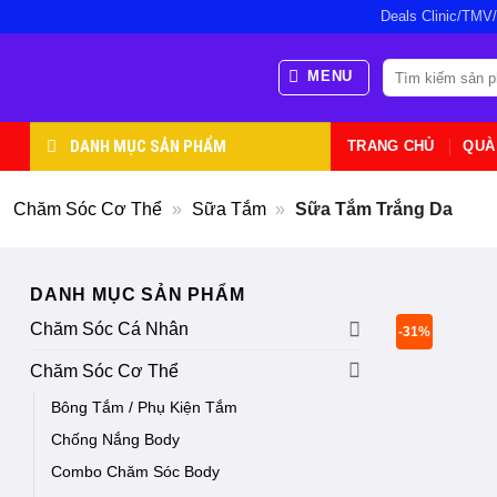
Bỏ
Deals Clinic/TMV
qua
nội
Tìm
MENU
kiếm:
dung
DANH MỤC SẢN PHẨM
TRANG CHỦ
QUÀ
Chăm Sóc Cơ Thể
»
Sữa Tắm
»
Sữa Tắm Trắng Da
DANH MỤC SẢN PHẨM
Chăm Sóc Cá Nhân
-31%
Chăm Sóc Cơ Thể
Bông Tắm / Phụ Kiện Tắm
Chống Nắng Body
Combo Chăm Sóc Body