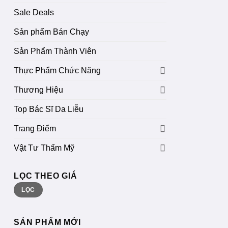
Sale Deals
Sản phẩm Bán Chạy
Sản Phẩm Thành Viên
Thực Phẩm Chức Năng
Thương Hiệu
Top Bác Sĩ Da Liễu
Trang Điểm
Vật Tư Thẩm Mỹ
LỌC THEO GIÁ
Giá
Giá
LỌC
thấp
cao
nhất
nhất
SẢN PHẨM MỚI