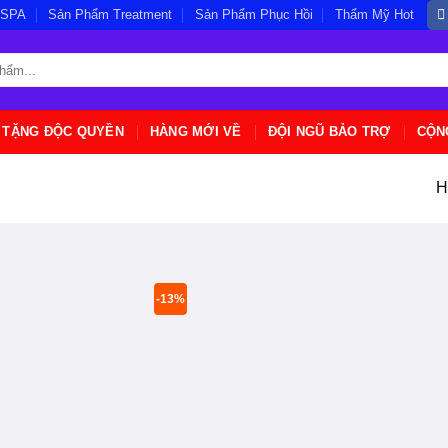
/SPA
Sản Phẩm Treatment
Sản Phẩm Phục Hồi
Thẩm Mỹ Hot
 TẶNG ĐỘC QUYỀN
HÀNG MỚI VỀ
ĐỘI NGŨ BẢO TRỢ
CỘN
H
-13%