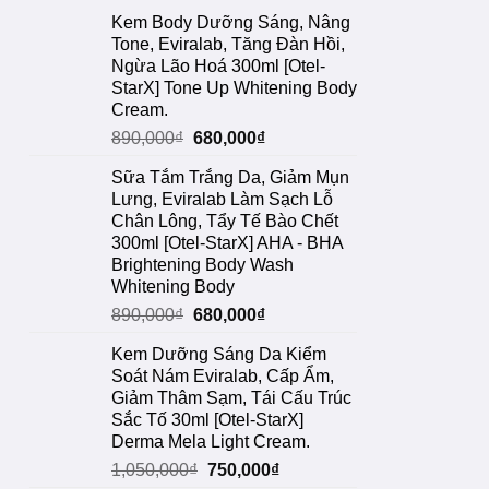
Kem Body Dưỡng Sáng, Nâng
Tone, Eviralab, Tăng Đàn Hồi,
Ngừa Lão Hoá 300ml [Otel-
StarX] Tone Up Whitening Body
Cream.
Giá
Giá
890,000
₫
680,000
₫
gốc
hiện
Sữa Tắm Trắng Da, Giảm Mụn
là:
tại
Lưng, Eviralab Làm Sạch Lỗ
890,000₫.
là:
Chân Lông, Tẩy Tế Bào Chết
680,000₫.
300ml [Otel-StarX] AHA - BHA
Brightening Body Wash
Whitening Body
Giá
Giá
890,000
₫
680,000
₫
gốc
hiện
Kem Dưỡng Sáng Da Kiểm
là:
tại
Soát Nám Eviralab, Cấp Ẩm,
890,000₫.
là:
Giảm Thâm Sạm, Tái Cấu Trúc
680,000₫.
Sắc Tố 30ml [Otel-StarX]
Derma Mela Light Cream.
Giá
Giá
1,050,000
₫
750,000
₫