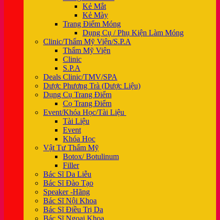
Kẻ Mắt
Kẻ Mày
Trang Điểm Móng
Dụng Cụ / Phụ Kiện Làm Móng
Clinic/Thẩm Mỹ Viện/S.P.A
Thẩm Mỹ Viện
Clinic
S.P.A
Deals Clinic/TMV/SPA
Dược Phương Trà (Dược Liệu)
Dụng Cụ Trang Điểm
Cọ Trang Điểm
Event/Khóa Học/Tài Liệu
Tài Liệu
Event
Khóa Học
Vật Tư Thẩm Mỹ
Botox/ Botulinum
Filler
Bác Sĩ Da Liễu
Bác Sĩ Đào Tạo
Speaker -Hãng
Bác Sĩ Nội Khoa
Bác Sĩ Điều Trị Da
Bác Sĩ Ngoại Khoa