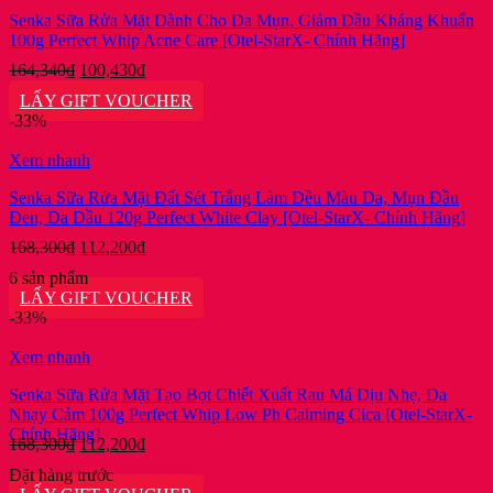
Senka Sữa Rửa Mặt Dành Cho Da Mụn, Giảm Dầu Kháng Khuẩn
100g Perfect Whip Acne Care [Otel-StarX- Chính Hãng]
Giá
Giá
164,340
₫
100,430
₫
gốc
hiện
LẤY GIFT VOUCHER
là:
tại
-33%
164,340₫.
là:
100,430₫.
Xem nhanh
Senka Sữa Rửa Mặt Đất Sét Trắng Làm Đều Màu Da, Mụn Đầu
Đen, Da Dầu 120g Perfect White Clay [Otel-StarX- Chính Hãng]
Giá
Giá
168,300
₫
112,200
₫
gốc
hiện
6 sản phẩm
là:
tại
LẤY GIFT VOUCHER
168,300₫.
là:
-33%
112,200₫.
Xem nhanh
Senka Sữa Rửa Mặt Tạo Bọt Chiết Xuất Rau Má Dịu Nhẹ, Da
Nhạy Cảm 100g Perfect Whip Low Ph Calming Cica [Otel-StarX-
Chính Hãng]
Giá
Giá
168,300
₫
112,200
₫
gốc
hiện
Đặt hàng trước
là:
tại