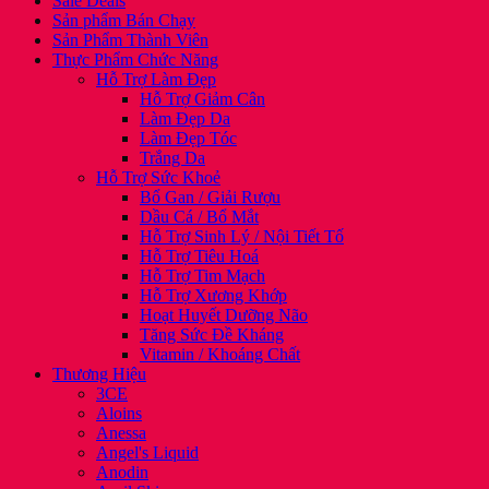
Sale Deals
Sản phẩm Bán Chạy
Sản Phẩm Thành Viên
Thực Phẩm Chức Năng
Hỗ Trợ Làm Đẹp
Hỗ Trợ Giảm Cân
Làm Đẹp Da
Làm Đẹp Tóc
Trắng Da
Hỗ Trợ Sức Khoẻ
Bổ Gan / Giải Rượu
Dầu Cá / Bổ Mắt
Hỗ Trợ Sinh Lý / Nội Tiết Tố
Hỗ Trợ Tiêu Hoá
Hỗ Trợ Tim Mạch
Hỗ Trợ Xương Khớp
Hoạt Huyết Dưỡng Não
Tăng Sức Đề Kháng
Vitamin / Khoáng Chất
Thương Hiệu
3CE
Aloins
Anessa
Angel's Liquid
Anodin