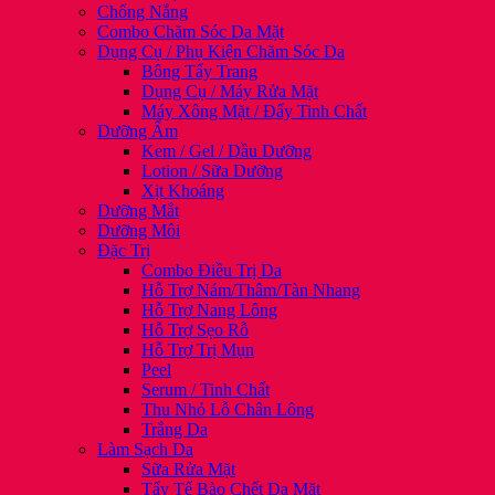
Chống Nắng
Combo Chăm Sóc Da Mặt
Dụng Cụ / Phụ Kiện Chăm Sóc Da
Bông Tẩy Trang
Dụng Cụ / Máy Rửa Mặt
Máy Xông Mặt / Đẩy Tinh Chất
Dưỡng Ẩm
Kem / Gel / Dầu Dưỡng
Lotion / Sữa Dưỡng
Xịt Khoáng
Dưỡng Mắt
Dưỡng Môi
Đặc Trị
Combo Điều Trị Da
Hỗ Trợ Nám/Thâm/Tàn Nhang
Hỗ Trợ Nang Lông
Hỗ Trợ Sẹo Rỗ
Hỗ Trợ Trị Mụn
Peel
Serum / Tinh Chất
Thu Nhỏ Lỗ Chân Lông
Trắng Da
Làm Sạch Da
Sữa Rửa Mặt
Tẩy Tế Bào Chết Da Mặt