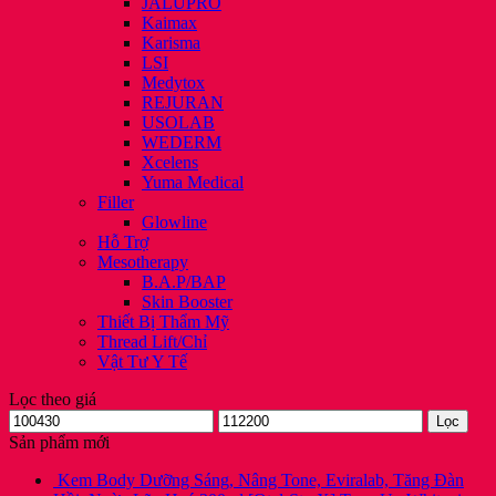
JALUPRO
Kaimax
Karisma
LSI
Medytox
REJURAN
USOLAB
WEDERM
Xcelens
Yuma Medical
Filler
Glowline
Hỗ Trợ
Mesotherapy
B.A.P/BAP
Skin Booster
Thiết Bị Thẩm Mỹ
Thread Lift/Chỉ
Vật Tư Y Tế
Lọc theo giá
Giá
Giá
Lọc
thấp
cao
Sản phẩm mới
nhất
nhất
Kem Body Dưỡng Sáng, Nâng Tone, Eviralab, Tăng Đàn