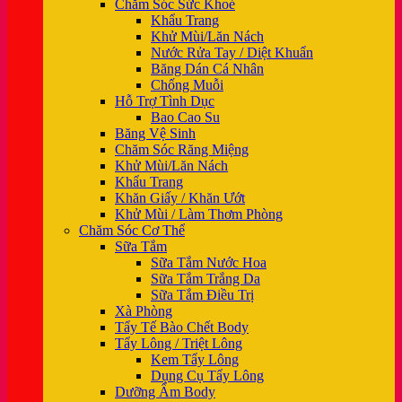
Chăm Sóc Sức Khoẻ
Khẩu Trang
Khử Mùi/Lăn Nách
Nước Rửa Tay / Diệt Khuẩn
Băng Dán Cá Nhân
Chống Muỗi
Hỗ Trợ Tình Dục
Bao Cao Su
Băng Vệ Sinh
Chăm Sóc Răng Miệng
Khử Mùi/Lăn Nách
Khẩu Trang
Khăn Giấy / Khăn Ướt
Khử Mùi / Làm Thơm Phòng
Chăm Sóc Cơ Thể
Sữa Tắm
Sữa Tắm Nước Hoa
Sữa Tắm Trắng Da
Sữa Tắm Điều Trị
Xà Phòng
Tẩy Tế Bào Chết Body
Tẩy Lông / Triệt Lông
Kem Tẩy Lông
Dụng Cụ Tẩy Lông
Dưỡng Ẩm Body