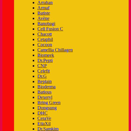
Arrahan
Armaf
Batiste
Avène
Banobagi
Cell Fusion C
Chacott
Cetaphil
Cocoon
Camellia Chillagen
Biomeek
Dr.Pepti
CNP
Celefit
Dr.G
Beplain
Bioderma
Batious
Dexeryl
Bring Green
Dongsung
DHC
CeraVe
EtiaXil
Dr.Samkim