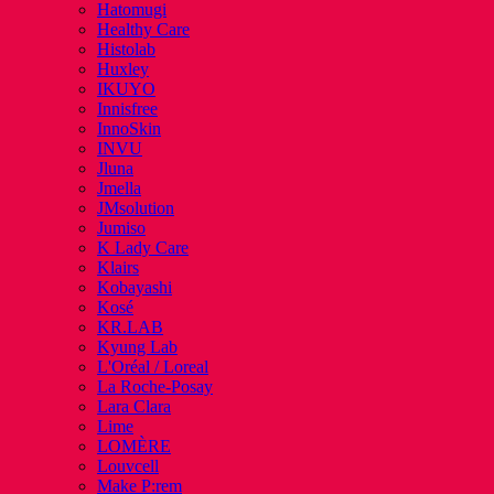
Hatomugi
Healthy Care
Histolab
Huxley
IKUYO
Innisfree
InnoSkin
INVU
Jluna
Jmella
JMsolution
Jumiso
K Lady Care
Klairs
Kobayashi
Kosé
KR.LAB
Kyung Lab
L'Oréal / Loreal
La Roche-Posay
Lara Clara
Lime
LOMÈRE
Louvcell
Make P:rem