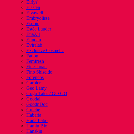
Eirlys'
Elasten
Elvawell
Embryolisse
Espoir
Estée Lauder
EtiaXil
Eundan
Eviralab
Exclusive Cosmetic
Fation
Femfresh
Fine Japan
Fino Shiseido
Forencos
Garnier
Geo Lamy
Gogo Tales / GO GO
Goodal
GoodnDoc
Guiche
Habaria
Hada Labo
Hamin Bio
Hanskin