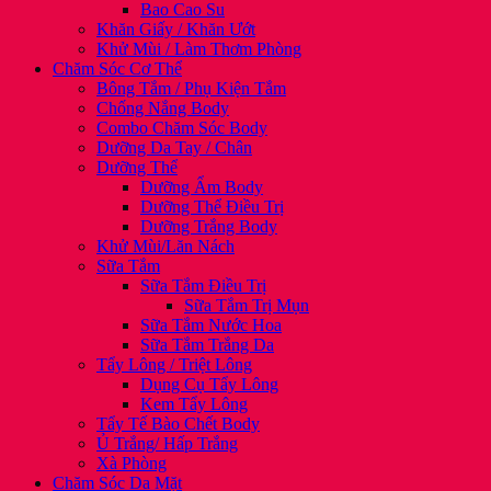
Bao Cao Su
Khăn Giấy / Khăn Ướt
Khử Mùi / Làm Thơm Phòng
Chăm Sóc Cơ Thể
Bông Tắm / Phụ Kiện Tắm
Chống Nắng Body
Combo Chăm Sóc Body
Dưỡng Da Tay / Chân
Dưỡng Thể
Dưỡng Ẩm Body
Dưỡng Thể Điều Trị
Dưỡng Trắng Body
Khử Mùi/Lăn Nách
Sữa Tắm
Sữa Tắm Điều Trị
Sữa Tắm Trị Mụn
Sữa Tắm Nước Hoa
Sữa Tắm Trắng Da
Tẩy Lông / Triệt Lông
Dụng Cụ Tẩy Lông
Kem Tẩy Lông
Tẩy Tế Bào Chết Body
Ủ Trắng/ Hấp Trắng
Xà Phòng
Chăm Sóc Da Mặt