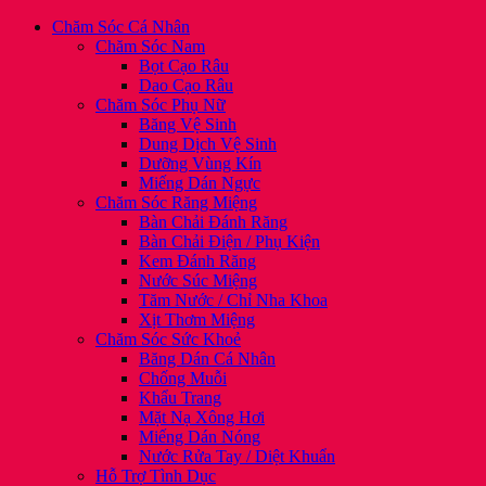
Chăm Sóc Cá Nhân
Chăm Sóc Nam
Bọt Cạo Râu
Dao Cạo Râu
Chăm Sóc Phụ Nữ
Băng Vệ Sinh
Dung Dịch Vệ Sinh
Dưỡng Vùng Kín
Miếng Dán Ngực
Chăm Sóc Răng Miệng
Bàn Chải Đánh Răng
Bàn Chải Điện / Phụ Kiện
Kem Đánh Răng
Nước Súc Miệng
Tăm Nước / Chỉ Nha Khoa
Xịt Thơm Miệng
Chăm Sóc Sức Khoẻ
Băng Dán Cá Nhân
Chống Muỗi
Khẩu Trang
Mặt Nạ Xông Hơi
Miếng Dán Nóng
Nước Rửa Tay / Diệt Khuẩn
Hỗ Trợ Tình Dục