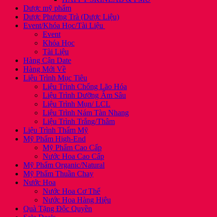
Dược mỹ phẩm
Dược Phương Trà (Dược Liệu)
Event/Khóa Học/Tài Liệu
Event
Khóa Học
Tài Liệu
Hàng Cận Date
Hàng Mới Về
Liệu Trình Mục Tiêu
Liệu Trình Chống Lão Hóa
Liệu Trình Dưỡng Ẩm Sâu
Liệu Trình Mụn/ LCL
Liệu Trình Nám Tàn Nhang
Liệu Trình Trắng/Thâm
Liệu Trình Thẩm Mỹ
Mỹ Phẩm High-End
Mỹ Phẩm Cao Cấp
Nước Hoa Cao Cấp
Mỹ Phẩm Organic/Natural
Mỹ Phẩm Thuần Chay
Nước Hoa
Nước Hoa Cơ Thể
Nước Hoa Hàng Hiệu
Quà Tặng Độc Quyền