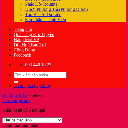
Phác Đồ/ Routine
Dược Phương Trà (Phương Dược)
Top Bác Sĩ Da Liễu
Sản Phẩm Thành Viên
Trang chủ
Quà Tặng Độc Quyền
Hàng Mới Về
Đội Ngũ Bảo Trợ
Cộng Đồng
Feedback
093 446 18 23
Tìm
kiếm:
Tham gia cộng đồng
Thương Hiệu
»
Senka
Lọc sản phẩm
Hiển thị tất cả 6 kết quả
Danh mục sản phẩm