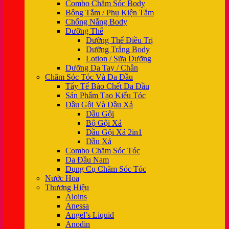
Combo Chăm Sóc Body
Bông Tắm / Phụ Kiện Tắm
Chống Nắng Body
Dưỡng Thể
Dưỡng Thể Điều Trị
Dưỡng Trắng Body
Lotion / Sữa Dưỡng
Dưỡng Da Tay / Chân
Chăm Sóc Tóc Và Da Đầu
Tẩy Tế Bào Chết Da Đầu
Sản Phẩm Tạo Kiểu Tóc
Dầu Gội Và Dầu Xả
Dầu Gội
Bộ Gội Xả
Dầu Gội Xả 2in1
Dầu Xả
Combo Chăm Sóc Tóc
Da Đầu Nam
Dụng Cụ Chăm Sóc Tóc
Nước Hoa
Thương Hiệu
Aloins
Anessa
Angel’s Liquid
Anodin