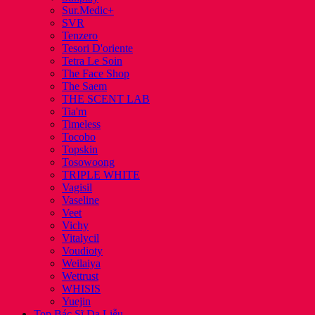
Sur.Medic+
SVR
Tenzero
Tesori D'oriente
Tetra Le Soin
The Face Shop
The Saem
THE SCENT LAB
Tia'm
Timeless
Tocobo
Topskin
Tosowoong
TRIPLE WHITE
Vagisil
Vaseline
Veet
Vichy
Vitalycil
Voudioty
Weilaiya
Wettrust
WHISIS
Yuejin
Top Bác Sĩ Da Liễu