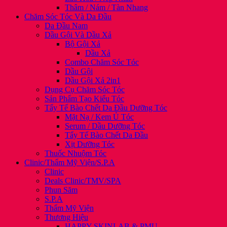
Thâm / Nám / Tàn Nhang
Chăm Sóc Tóc Và Da Đầu
Da Đầu Nam
Dầu Gội Và Dầu Xả
Bộ Gội Xả
Dầu Xả
Combo Chăm Sóc Tóc
Dầu Gội
Dầu Gội Xả 2in1
Dụng Cụ Chăm Sóc Tóc
Sản Phẩm Tạo Kiểu Tóc
Tẩy Tế Bào Chết Da Đầu Dưỡng Tóc
Mặt Nạ / Kem Ủ Tóc
Serum / Dầu Dưỡng Tóc
Tẩy Tế Bào Chết Da Đầu
Xịt Dưỡng Tóc
Thuốc Nhuộm Tóc
Clinic/Thẩm Mỹ Viện/S.P.A
Clinic
Deals Clinic/TMV/SPA
Phun Săm
S.P.A
Thẩm Mỹ Viện
Thương Hiệu
HAPPY SKINLAB & PMU