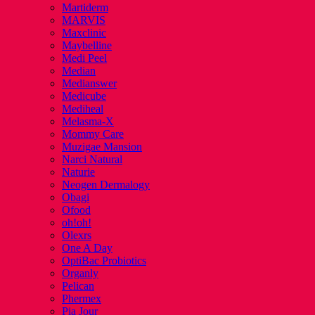
Martiderm
MARVIS
Maxclinic
Maybelline
Medi Peel
Median
Medianswer
Medicube
Mediheal
Melasma-X
Mommy Care
Muzigae Mansion
Narci Natural
Naturie
Neogen Dermalogy
Obagi
Ofood
oh!oh!
Olexrs
One A Day
OptiBac Probiotics
Organly
Pelican
Phermex
Pia Jour