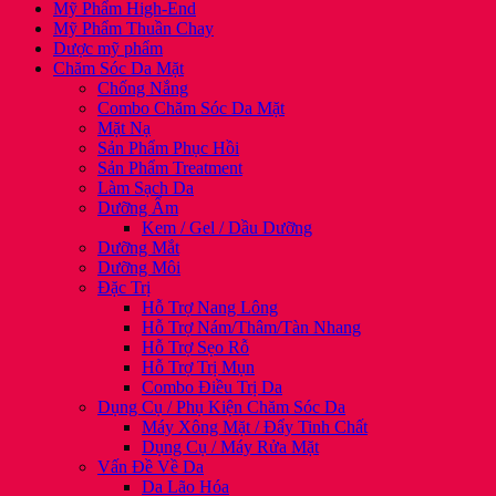
Mỹ Phẩm High-End
Mỹ Phẩm Thuần Chay
Dược mỹ phẩm
Chăm Sóc Da Mặt
Chống Nắng
Combo Chăm Sóc Da Mặt
Mặt Nạ
Sản Phẩm Phục Hồi
Sản Phẩm Treatment
Làm Sạch Da
Dưỡng Ẩm
Kem / Gel / Dầu Dưỡng
Dưỡng Mắt
Dưỡng Môi
Đặc Trị
Hỗ Trợ Nang Lông
Hỗ Trợ Nám/Thâm/Tàn Nhang
Hỗ Trợ Sẹo Rỗ
Hỗ Trợ Trị Mụn
Combo Điều Trị Da
Dụng Cụ / Phụ Kiện Chăm Sóc Da
Máy Xông Mặt / Đẩy Tinh Chất
Dụng Cụ / Máy Rửa Mặt
Vấn Đề Về Da
Da Lão Hóa