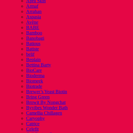
April Skin
Armaf
Arrahan
Aspasia
Avène
BABE
Bamboo
Banobagi
Batious
Batiste
belif
Beplain
Bettina Barty
BioCare
Bioderma
Biomeek
Biotrade
Brewer’s Yeast Biotin
Bring Green
Browit By Nongchat
Byvibes Wonder Bath
Camellia Chillagen
Caryophy
Catrice
Celefit