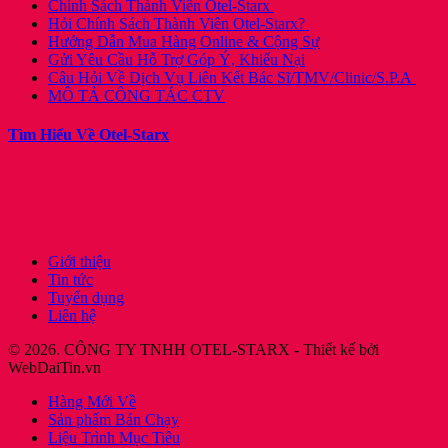
Chính Sách Thành Viên Otel-Starx
Hỏi Chính Sách Thành Viên Otel-Starx?
Hướng Dẫn Mua Hàng Online & Cộng Sự
Gửi Yêu Cầu Hỗ Trợ Góp Ý, Khiếu Nại
Câu Hỏi Về Dịch Vụ Liên Kết Bác Sĩ/TMV/Clinic/S.P.A
MÔ TẢ CÔNG TÁC CTV
Tìm Hiểu Về Otel-Starx
Giới thiệu
Tin tức
Tuyển dụng
Liên hệ
© 2026. CÔNG TY TNHH OTEL-STARX - Thiết kế bởi
WebDaiTin.vn
Hàng Mới Về
Sản phẩm Bán Chạy
Liệu Trình Mục Tiêu