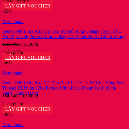
Đặt hàng trước
là:
tại
LẤY GIFT VOUCHER
168,300₫.
là:
-33%
112,200₫.
Xem nhanh
Senka [Mới] Sữa Rửa Mặt Tạo Bọt Bổ Sung Collagen Sạch Sâu,
Ẩm Mịn 120g Perfect Whip Collagen In [Otel-StarX- Chính Hãng]
Giá
Giá
168,300
₫
112,200
₫
gốc
hiện
4 sản phẩm
là:
tại
LẤY GIFT VOUCHER
168,300₫.
là:
-36%
112,200₫.
Xem nhanh
Senka [Mới] Sữa Rửa Mặt Tạo Bọt Chiết Xuất Tơ Tằm Trắng Sạch
Thoáng Bã Nhờn 120g Perfect Whip Facial Foam Wash [Otel-
StarX- Chính Hãng]
Giá
Giá
164,340
₫
105,600
₫
gốc
hiện
2 sản phẩm
là:
tại
LẤY GIFT VOUCHER
164,340₫.
là:
-39%
105,600₫.
Xem nhanh