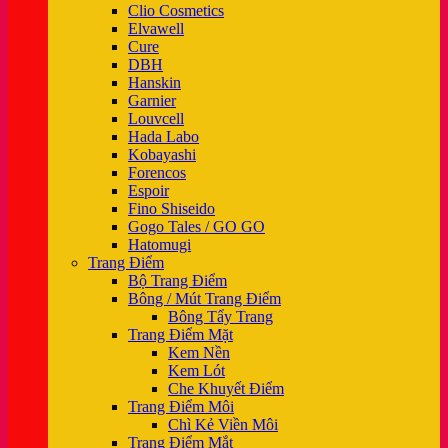
Clio Cosmetics
Elvawell
Cure
DBH
Hanskin
Garnier
Louvcell
Hada Labo
Kobayashi
Forencos
Espoir
Fino Shiseido
Gogo Tales / GO GO
Hatomugi
Trang Điểm
Bộ Trang Điểm
Bông / Mút Trang Điểm
Bông Tẩy Trang
Trang Điểm Mặt
Kem Nền
Kem Lót
Che Khuyết Điểm
Trang Điểm Môi
Chì Kẻ Viền Môi
Trang Điểm Mắt