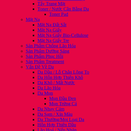
Tẩy Trang Mặt
Toner / Nước Cân Bằng Da
Toner Pad
Mặt Nạ
Mặt Nạ Đất Sắt
Mặt Nạ Giấy
Mặt Nạ Giấy Bio-Cellulose
Mặt Nạ Giấy Tre
Sản Phẩm Chống Lão Hóa
Sản Phẩm Dưỡng Sáng
Sản Phẩm Phục Hồi
Sản Phẩm Treatment
Vấn Đề Về Da
Da Dầu / Lỗ Chân Lông To
Da Hỗn Hợp Thiên Khô
Da Khô / Mất Nước
Da Lão Hóa
Da Mụn
Mụn Đầu Đen
Mụn Trứng Cá
Da Nhạy Cảm
Da Sạm / Xỉn Màu
Da Thường/Mọi Loại Da
Hỗn Hợp Thiên Dầu
Lão Hoá / Nếp Nhăn