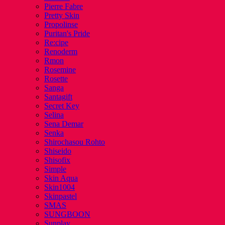
Pierre Fabre
Pretty Skin
Propolinse
Puritan's Pride
Re:cipe
Renoderm
Rmon
Rosemine
Rosette
Sanga
Santagift
Secret Key
Selina
Sena Demar
Senka
Shirochasou Rohto
Shiseido
Shisofix
Simple
Skin Aqua
Skin1004
Skinpastel
SMAS
SUNGBOON
Sunplay