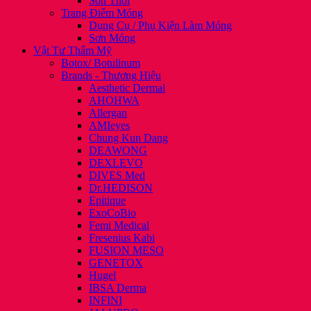
Son Thỏi
Trang Điểm Móng
Dụng Cụ / Phụ Kiện Làm Móng
Sơn Móng
Vật Tư Thẩm Mỹ
Botox/ Botulinum
Brands - Thương Hiệu
Aesthetic Dermal
AHOHWA
Allergan
AMIeyes
Chung Kun Dang
DEAWONG
DEXLEVO
DIVES Med
Dr.HEDISON
Epitique
ExoCoBio
Femi Medical
Fresenius Kabi
FUSION MESO
GENETOX
Hugel
IBSA Derma
INFINI