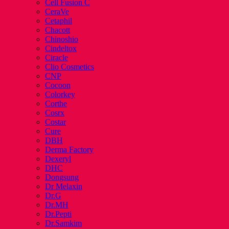
Cell Fusion C
CeraVe
Cetaphil
Chacott
Chinoshio
Cindeltox
Ciracle
Clio Cosmetics
CNP
Cocoon
Colorkey
Corthe
Cosrx
Costar
Cure
DBH
Derma Factory
Dexeryl
DHC
Dongsung
Dr Melaxin
Dr.G
Dr.MH
Dr.Pepti
Dr.Samkim