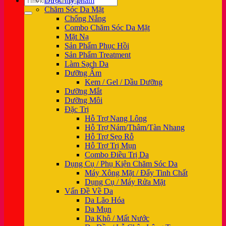
Dược mỹ phẩm
kiếm:
Chăm Sóc Da Mặt
Chống Nắng
Combo Chăm Sóc Da Mặt
Mặt Nạ
Sản Phẩm Phục Hồi
Sản Phẩm Treatment
Làm Sạch Da
Dưỡng Ẩm
Kem / Gel / Dầu Dưỡng
Dưỡng Mắt
Dưỡng Môi
Đặc Trị
Hỗ Trợ Nang Lông
Hỗ Trợ Nám/Thâm/Tàn Nhang
Hỗ Trợ Sẹo Rỗ
Hỗ Trợ Trị Mụn
Combo Điều Trị Da
Dụng Cụ / Phụ Kiện Chăm Sóc Da
Máy Xông Mặt / Đẩy Tinh Chất
Dụng Cụ / Máy Rửa Mặt
Vấn Đề Về Da
Da Lão Hóa
Da Mụn
Da Khô / Mất Nước