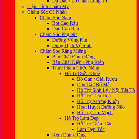
Da Dầu / Lỗ Chân Lông To
Liệu Trình Thẩm Mỹ
Chăm Sóc Cá Nhân
Chăm Sóc Nam
Bọt Cạo Râu
Dao Cạo Râu
Chăm Sóc Phụ Nữ
Dưỡng Vùng Kín
Dung Dịch Vệ Sinh
Chăm Sóc Răng Miệng
Bàn Chải Đánh Răng
Bàn Chải Điện / Phụ Kiện
Thực Phẩm Chức Năng
Hỗ Trợ Sức Khoẻ
Bổ Gan / Giải Rượu
Dầu Cá / Bổ Mắt
Hỗ Trợ Sinh Lý / Nội Tiết Tố
Hỗ Trợ Tiêu Hoá
Hỗ Trợ Xương Khớp
Hoạt Huyết Dưỡng Não
Hỗ Trợ Tim Mạch
Hỗ Trợ Làm Đẹp
Hỗ Trợ Giảm Cân
Làm Đẹp Tóc
Kem Đánh Răng