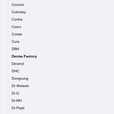
Cocoon
Colorkey
Corthe
Cosrx
Costar
Cure
DBH
Derma Factory
Dexeryl
DHC
Dongsung
Dr Melaxin
Dr.G
Dr.MH
Dr.Pepti