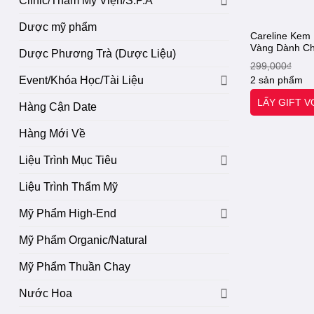
Clinic/Thẩm Mỹ Viện/S.P.A
Dược mỹ phẩm
Careline Kem
Vàng Dành Ch
Dược Phương Trà (Dược Liệu)
Collagen & vi
299,000
₫
Cream. [Otel-
2 sản phẩm
Event/Khóa Học/Tài Liệu
LẤY GIFT 
Hàng Cận Date
Hàng Mới Về
Liệu Trình Mục Tiêu
Liệu Trình Thẩm Mỹ
Mỹ Phẩm High-End
Mỹ Phẩm Organic/Natural
Mỹ Phẩm Thuần Chay
Nước Hoa