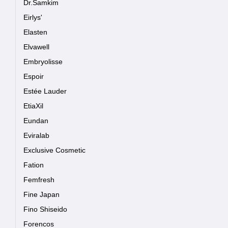
Dr.Samkim
Eirlys'
Elasten
Elvawell
Embryolisse
Espoir
Estée Lauder
EtiaXil
Eundan
Eviralab
Exclusive Cosmetic
Fation
Femfresh
Fine Japan
Fino Shiseido
Forencos