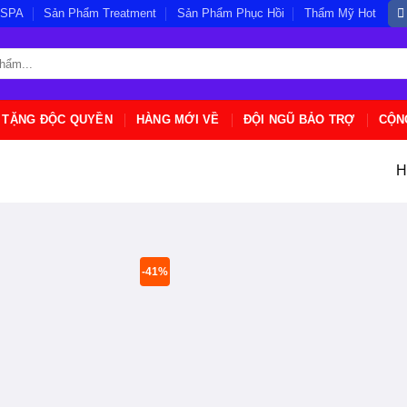
/SPA
Sản Phẩm Treatment
Sản Phẩm Phục Hồi
Thẩm Mỹ Hot
 TẶNG ĐỘC QUYỀN
HÀNG MỚI VỀ
ĐỘI NGŨ BẢO TRỢ
CỘN
H
-41%