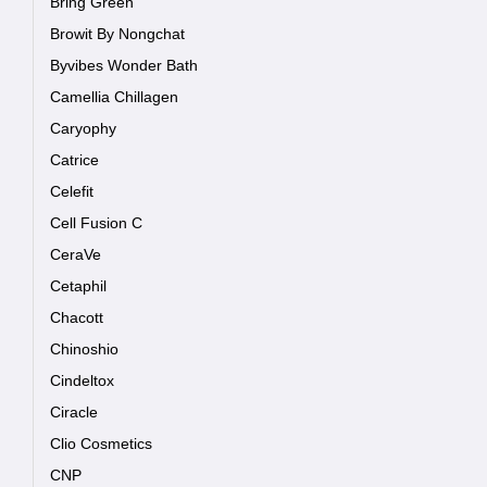
Bring Green
Browit By Nongchat
Byvibes Wonder Bath
Camellia Chillagen
Caryophy
Catrice
Celefit
Cell Fusion C
CeraVe
Cetaphil
Chacott
Chinoshio
Cindeltox
Ciracle
Clio Cosmetics
CNP