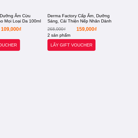
 Dưỡng Ẩm Cừu
Derma Factory Cấp Ẩm, Dưỡng
o Mọi Loại Da 100ml
Sáng, Cải Thiện Nếp Nhăn Dành
tamin E Placenta
Cho Mọi Loại Da 30g Bakuchiol 1%
Giá
Giá
Giá
Giá
109,000
₫
268,000
₫
159,000
₫
Starx- Chính Hãng]
Cream. [Otel-Starx- Chính Hãng]
gốc
hiện
gốc
hiện
2 sản phẩm
là:
tại
là:
tại
299,000₫.
là:
268,000₫.
là:
VOUCHER
LẤY GIFT VOUCHER
109,000₫.
159,000₫.