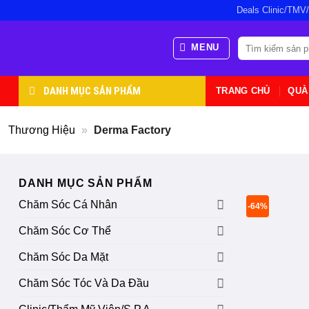
Bỏ
Deals Clinic/TMV
qua
nội
Tìm
MENU
kiếm:
dung
DANH MỤC SẢN PHẨM
TRANG CHỦ
QUÀ
Thương Hiệu
»
Derma Factory
DANH MỤC SẢN PHẨM
Chăm Sóc Cá Nhân
-64%
Chăm Sóc Cơ Thể
Chăm Sóc Da Mặt
Chăm Sóc Tóc Và Da Đầu