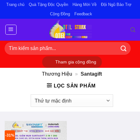
Bỏ
Trang chủ
Quà Tặng Độc Quyền
Hàng Mới Về
Đội Ngũ Bảo Trợ
qua
Cộng Đồng
Feedback
nội
dung
Tìm
kiếm:
Tham gia cộng đồng
Thương Hiệu
»
Santagift
LỌC SẢN PHẨM
-31%