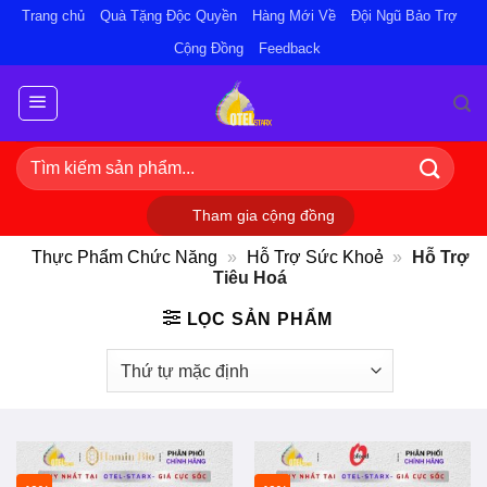
Bỏ
Trang chủ
Quà Tặng Độc Quyền
Hàng Mới Về
Đội Ngũ Bảo Trợ
qua
Cộng Đồng
Feedback
nội
dung
Tìm
kiếm:
Tham gia cộng đồng
Thực Phẩm Chức Năng
»
Hỗ Trợ Sức Khoẻ
»
Hỗ Trợ
Tiêu Hoá
LỌC SẢN PHẨM