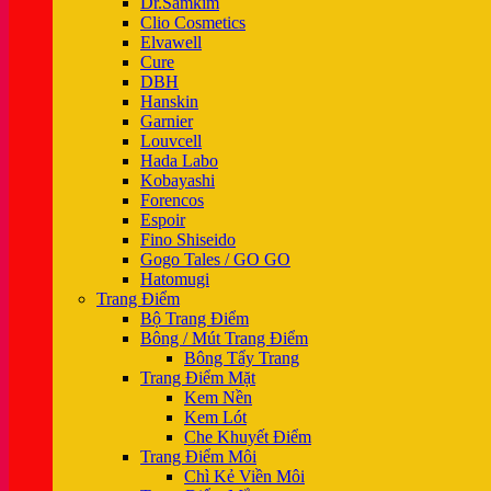
Dr.Samkim
Clio Cosmetics
Elvawell
Cure
DBH
Hanskin
Garnier
Louvcell
Hada Labo
Kobayashi
Forencos
Espoir
Fino Shiseido
Gogo Tales / GO GO
Hatomugi
Trang Điểm
Bộ Trang Điểm
Bông / Mút Trang Điểm
Bông Tẩy Trang
Trang Điểm Mặt
Kem Nền
Kem Lót
Che Khuyết Điểm
Trang Điểm Môi
Chì Kẻ Viền Môi