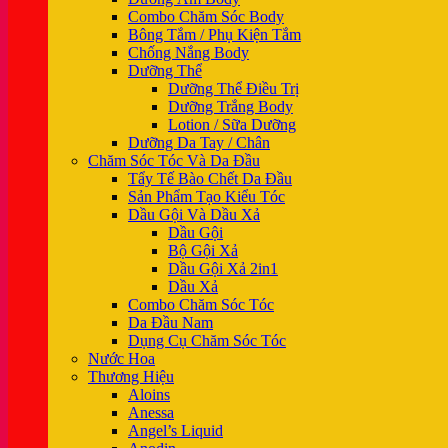
Combo Chăm Sóc Body
Bông Tắm / Phụ Kiện Tắm
Chống Nắng Body
Dưỡng Thể
Dưỡng Thể Điều Trị
Dưỡng Trắng Body
Lotion / Sữa Dưỡng
Dưỡng Da Tay / Chân
Chăm Sóc Tóc Và Da Đầu
Tẩy Tế Bào Chết Da Đầu
Sản Phẩm Tạo Kiểu Tóc
Dầu Gội Và Dầu Xả
Dầu Gội
Bộ Gội Xả
Dầu Gội Xả 2in1
Dầu Xả
Combo Chăm Sóc Tóc
Da Đầu Nam
Dụng Cụ Chăm Sóc Tóc
Nước Hoa
Thương Hiệu
Aloins
Anessa
Angel’s Liquid