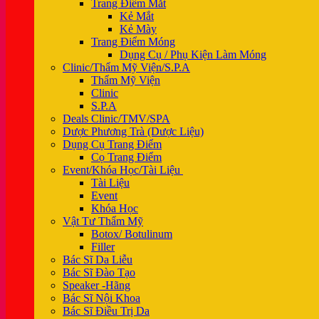
Trang Điểm Mắt
Kẻ Mắt
Kẻ Mày
Trang Điểm Móng
Dụng Cụ / Phụ Kiện Làm Móng
Clinic/Thẩm Mỹ Viện/S.P.A
Thẩm Mỹ Viện
Clinic
S.P.A
Deals Clinic/TMV/SPA
Dược Phương Trà (Dược Liệu)
Dụng Cụ Trang Điểm
Cọ Trang Điểm
Event/Khóa Học/Tài Liệu
Tài Liệu
Event
Khóa Học
Vật Tư Thẩm Mỹ
Botox/ Botulinum
Filler
Bác Sĩ Da Liễu
Bác Sĩ Đào Tạo
Speaker -Hãng
Bác Sĩ Nội Khoa
Bác Sĩ Điều Trị Da