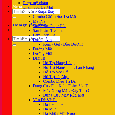
Dược mỹ phẩm
Menu
Chăm Sóc Da Mặt
Tìm
Chống Nắng
kiếm:
Combo Chăm Sóc Da Mặt
Mặt Nạ
Tham gia cộng đồng
Sản Phẩm Phục Hồi
Sản Phẩm Treatment
Làm Sạch Da
Tìm
Dưỡng Ẩm
kiếm:
Kem / Gel / Dầu Dưỡng
Dưỡng Mắt
Dưỡng Môi
Đặc Trị
Hỗ Trợ Nang Lông
Hỗ Trợ Nám/Thâm/Tàn Nhang
Hỗ Trợ Sẹo Rỗ
Hỗ Trợ Trị Mụn
Combo Điều Trị Da
Dụng Cụ / Phụ Kiện Chăm Sóc Da
Máy Xông Mặt / Đẩy Tinh Chất
Dụng Cụ / Máy Rửa Mặt
Vấn Đề Về Da
Da Lão Hóa
Da Mụn
Da Khô / Mất Nước