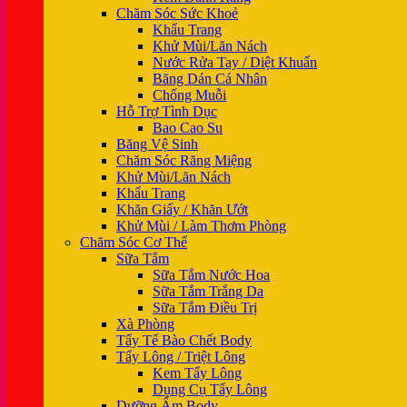
Chăm Sóc Sức Khoẻ
Khẩu Trang
Khử Mùi/Lăn Nách
Nước Rửa Tay / Diệt Khuẩn
Băng Dán Cá Nhân
Chống Muỗi
Hỗ Trợ Tình Dục
Bao Cao Su
Băng Vệ Sinh
Chăm Sóc Răng Miệng
Khử Mùi/Lăn Nách
Khẩu Trang
Khăn Giấy / Khăn Ướt
Khử Mùi / Làm Thơm Phòng
Chăm Sóc Cơ Thể
Sữa Tắm
Sữa Tắm Nước Hoa
Sữa Tắm Trắng Da
Sữa Tắm Điều Trị
Xà Phòng
Tẩy Tế Bào Chết Body
Tẩy Lông / Triệt Lông
Kem Tẩy Lông
Dụng Cụ Tẩy Lông
Dưỡng Ẩm Body