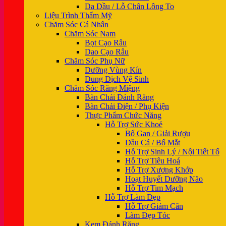
Da Dầu / Lỗ Chân Lông To
Liệu Trình Thẩm Mỹ
Chăm Sóc Cá Nhân
Chăm Sóc Nam
Bọt Cạo Râu
Dao Cạo Râu
Chăm Sóc Phụ Nữ
Dưỡng Vùng Kín
Dung Dịch Vệ Sinh
Chăm Sóc Răng Miệng
Bàn Chải Đánh Răng
Bàn Chải Điện / Phụ Kiện
Thực Phẩm Chức Năng
Hỗ Trợ Sức Khoẻ
Bổ Gan / Giải Rượu
Dầu Cá / Bổ Mắt
Hỗ Trợ Sinh Lý / Nội Tiết Tố
Hỗ Trợ Tiêu Hoá
Hỗ Trợ Xương Khớp
Hoạt Huyết Dưỡng Não
Hỗ Trợ Tim Mạch
Hỗ Trợ Làm Đẹp
Hỗ Trợ Giảm Cân
Làm Đẹp Tóc
Kem Đánh Răng