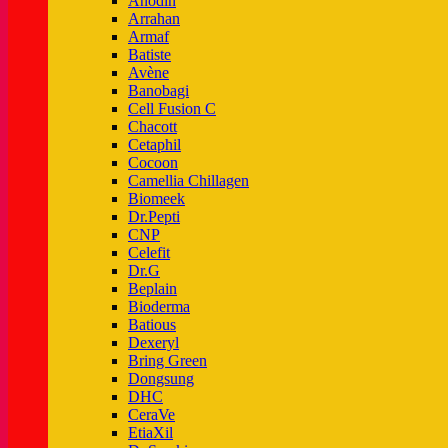
Anodin
Arrahan
Armaf
Batiste
Avène
Banobagi
Cell Fusion C
Chacott
Cetaphil
Cocoon
Camellia Chillagen
Biomeek
Dr.Pepti
CNP
Celefit
Dr.G
Beplain
Bioderma
Batious
Dexeryl
Bring Green
Dongsung
DHC
CeraVe
EtiaXil