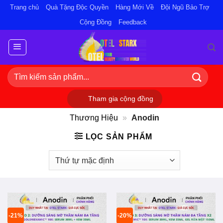
Bỏ
Trang chủ
Quà Tặng Độc Quyền
Hàng Mới Về
Đội Ngũ Bảo Trợ
qua
Cộng Đồng
Feedback
nội
dung
Tìm
kiếm:
Tham gia cộng đồng
Thương Hiệu
»
Anodin
LỌC SẢN PHẨM
-21%
-20%