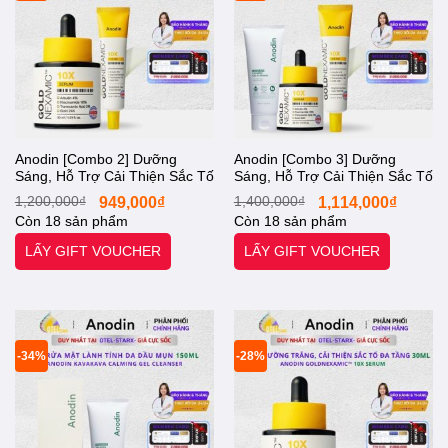
Anodin [Combo 2] Dưỡng
Anodin [Combo 3] Dưỡng
Sáng, Hỗ Trợ Cải Thiện Sắc Tố
Sáng, Hỗ Trợ Cải Thiện Sắc Tố
Đa Tầng Nám Thâm Sạm, Tàn
Đa Tầng Nám Thâm Sạm, Tàn
Giá
Giá
Giá
Giá
1,200,000
₫
949,000
₫
1,400,000
₫
1,114,000
₫
Nhang, GOLDNEXAMIC™
Nhang, GOLDNEXAMIC™
gốc
hiện
gốc
hiện
Còn 18 sản phẩm
Còn 18 sản phẩm
là:
tại
là:
tại
10X, Serum 30ml và Kem 35ml
10X, Serum 30ml, Kem 35ml
1,200,000₫.
là:
1,400,000₫.
là:
[Otel-Starx- Chính
và Gel Rửa Mặt Ph 5.5
LẤY GIFT VOUCHER
LẤY GIFT VOUCHER
949,000₫.
1,114,0
Kavakava 150ml [Otel-Starx-
Chính Hãng]
-34%
-28%