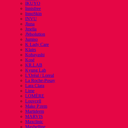
IKUYO
Innisfree
InnoSkin
INVU
Jluna
Jmella
JMsolution
Jumiso
K Lady Care
Klairs
Kobayashi
Kosé
KR.LAB
Kyung Lab
L'Oréal / Loreal
La Roche-Posay
Lara Clara
Lime
LOMÈRE
Louvcell
Make P:rem
Martiderm
MARVIS
Maxclinic
Maybelline