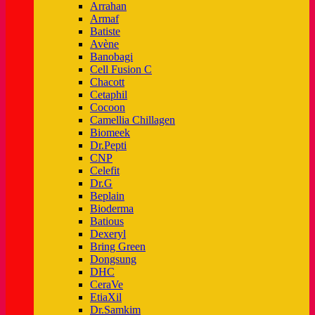
Arrahan
Armaf
Batiste
Avène
Banobagi
Cell Fusion C
Chacott
Cetaphil
Cocoon
Camellia Chillagen
Biomeek
Dr.Pepti
CNP
Celefit
Dr.G
Beplain
Bioderma
Batious
Dexeryl
Bring Green
Dongsung
DHC
CeraVe
EtiaXil
Dr.Samkim