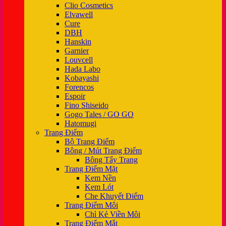
Clio Cosmetics
Elvawell
Cure
DBH
Hanskin
Garnier
Louvcell
Hada Labo
Kobayashi
Forencos
Espoir
Fino Shiseido
Gogo Tales / GO GO
Hatomugi
Trang Điểm
Bộ Trang Điểm
Bông / Mút Trang Điểm
Bông Tẩy Trang
Trang Điểm Mặt
Kem Nền
Kem Lót
Che Khuyết Điểm
Trang Điểm Môi
Chì Kẻ Viền Môi
Trang Điểm Mắt