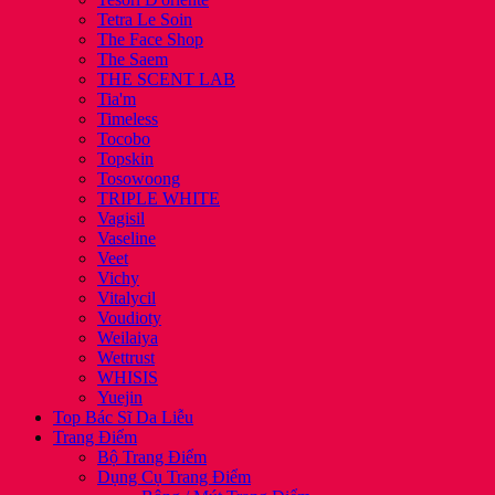
Tetra Le Soin
The Face Shop
The Saem
THE SCENT LAB
Tia'm
Timeless
Tocobo
Topskin
Tosowoong
TRIPLE WHITE
Vagisil
Vaseline
Veet
Vichy
Vitalycil
Voudioty
Weilaiya
Wettrust
WHISIS
Yuejin
Top Bác Sĩ Da Liễu
Trang Điểm
Bộ Trang Điểm
Dụng Cụ Trang Điểm