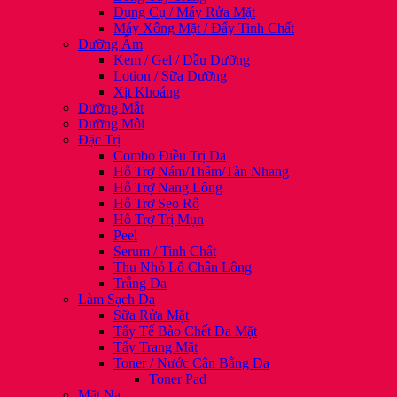
Dụng Cụ / Máy Rửa Mặt
Máy Xông Mặt / Đẩy Tinh Chất
Dưỡng Ẩm
Kem / Gel / Dầu Dưỡng
Lotion / Sữa Dưỡng
Xịt Khoáng
Dưỡng Mắt
Dưỡng Môi
Đặc Trị
Combo Điều Trị Da
Hỗ Trợ Nám/Thâm/Tàn Nhang
Hỗ Trợ Nang Lông
Hỗ Trợ Sẹo Rỗ
Hỗ Trợ Trị Mụn
Peel
Serum / Tinh Chất
Thu Nhỏ Lỗ Chân Lông
Trắng Da
Làm Sạch Da
Sữa Rửa Mặt
Tẩy Tế Bào Chết Da Mặt
Tẩy Trang Mặt
Toner / Nước Cân Bằng Da
Toner Pad
Mặt Nạ