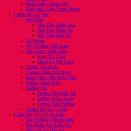
Khăn Giấy / Khăn Ướt
Khử Mùi / Làm Thơm Phòng
Chăm Sóc Cơ Thể
Sữa Tắm
Sữa Tắm Nước Hoa
Sữa Tắm Trắng Da
Sữa Tắm Điều Trị
Xà Phòng
Tẩy Tế Bào Chết Body
Tẩy Lông / Triệt Lông
Kem Tẩy Lông
Dụng Cụ Tẩy Lông
Dưỡng Ẩm Body
Combo Chăm Sóc Body
Bông Tắm / Phụ Kiện Tắm
Chống Nắng Body
Dưỡng Thể
Dưỡng Thể Điều Trị
Dưỡng Trắng Body
Lotion / Sữa Dưỡng
Dưỡng Da Tay / Chân
Chăm Sóc Tóc Và Da Đầu
Tẩy Tế Bào Chết Da Đầu
Sản Phẩm Tạo Kiểu Tóc
Dầu Gội Và Dầu Xả