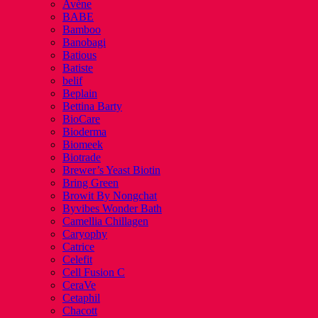
Avène
BABE
Bamboo
Banobagi
Batious
Batiste
belif
Beplain
Bettina Barty
BioCare
Bioderma
Biomeek
Biotrade
Brewer’s Yeast Biotin
Bring Green
Browit By Nongchat
Byvibes Wonder Bath
Camellia Chillagen
Caryophy
Catrice
Celefit
Cell Fusion C
CeraVe
Cetaphil
Chacott