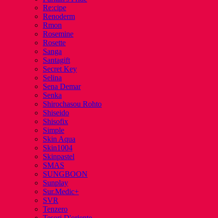
Re:cipe
Renoderm
Rmon
Rosemine
Rosette
Sanga
Santagift
Secret Key
Selina
Sena Demar
Senka
Shirochasou Rohto
Shiseido
Shisofix
Simple
Skin Aqua
Skin1004
Skinpastel
SMAS
SUNGBOON
Sunplay
Sur.Medic+
SVR
Tenzero
Tesori D'oriente