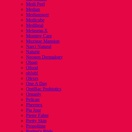
Medi Peel
Median
Medianswer
Medicube
Mediheal
Melasma-X
Mommy Care
Muzigae Mansion
Narci Natural
Naturie
Neogen Dermalogy
Obagi
Ofood
oh!oh!
Olexrs
One A Day
OptiBac Probiotics
Organly
Pelican
Phermex
Pia Jour
Pierre Fabre
Pretty Skin
Propolinse
Puritan's Pride