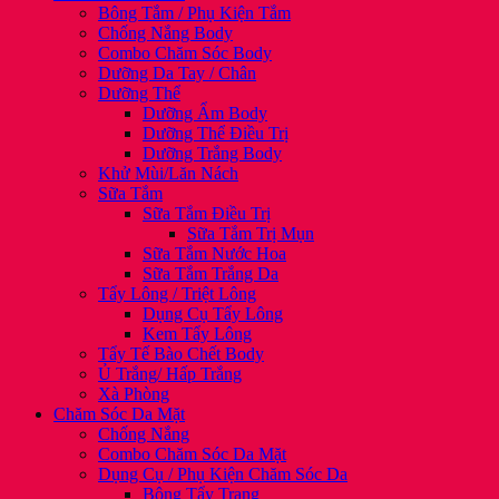
Bông Tắm / Phụ Kiện Tắm
Chống Nắng Body
Combo Chăm Sóc Body
Dưỡng Da Tay / Chân
Dưỡng Thể
Dưỡng Ẩm Body
Dưỡng Thể Điều Trị
Dưỡng Trắng Body
Khử Mùi/Lăn Nách
Sữa Tắm
Sữa Tắm Điều Trị
Sữa Tắm Trị Mụn
Sữa Tắm Nước Hoa
Sữa Tắm Trắng Da
Tẩy Lông / Triệt Lông
Dụng Cụ Tẩy Lông
Kem Tẩy Lông
Tẩy Tế Bào Chết Body
Ủ Trắng/ Hấp Trắng
Xà Phòng
Chăm Sóc Da Mặt
Chống Nắng
Combo Chăm Sóc Da Mặt
Dụng Cụ / Phụ Kiện Chăm Sóc Da
Bông Tẩy Trang