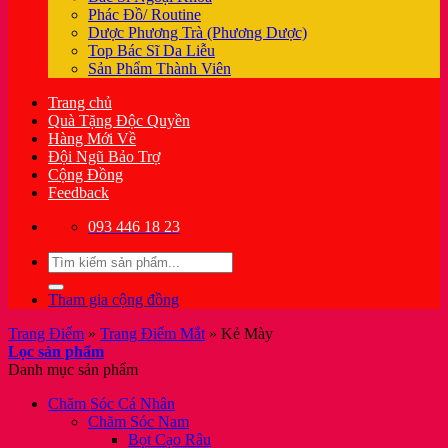
Phác Đồ/ Routine
Dược Phương Trà (Phương Dược)
Top Bác Sĩ Da Liễu
Sản Phẩm Thành Viên
Trang chủ
Quà Tặng Độc Quyền
Hàng Mới Về
Đội Ngũ Bảo Trợ
Cộng Đồng
Feedback
093 446 18 23
Tìm
kiếm:
Tham gia cộng đồng
Trang Điểm
»
Trang Điểm Mắt
»
Kẻ Mày
Lọc sản phẩm
Danh mục sản phẩm
Chăm Sóc Cá Nhân
Chăm Sóc Nam
Bọt Cạo Râu