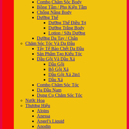
Combo Chăm Sóc Body
Bông Tắm / Phụ Kiện Tắm
Chống Nắng Body
Dưỡng Thể
Dưỡng Thể Điều Trị
Dưỡng Trắng Body
Lotion / Sữa Dưỡng
Dưỡng Da Tay / Chân
Chăm Sóc Tóc Và Da Đầu
Tẩy Tế Bào Chết Da Đầu
Sản Phẩm Tạo Kiểu Tóc
Dầu Gội Và Dầu Xả
Dầu Gội
Bộ Gội Xả
Dầu Gội Xả 2in1
Dầu Xả
Combo Chăm Sóc Tóc
Da Đầu Nam
Dụng Cụ Chăm Sóc Tóc
Nước Hoa
Thương Hiệu
Aloins
Anessa
Angel’s Liquid
Anodin