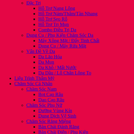
Đặc Trị
Hỗ Trợ Nang Lông
Hỗ Trợ Nám/Thâm/Tàn Nhang
Hỗ Trợ Sẹo Rỗ
Hỗ Trợ Trị Mụn
Combo Điều Trị Da
Dụng Cụ / Phụ Kiện Chăm Sóc Da
Máy Xông Mặt / Đẩy Tinh Chất
Dụng Cụ / Máy Rửa Mặt
Vấn Đề Về Da
Da Lão Hóa
Da Mụn
Da Khô / Mất Nước
Da Dầu / Lỗ Chân Lông To
Liệu Trình Thẩm Mỹ
Chăm Sóc Cá Nhân
Chăm Sóc Nam
Bọt Cạo Râu
Dao Cạo Râu
Chăm Sóc Phụ Nữ
Dưỡng Vùng Kín
Dung Dịch Vệ Sinh
Chăm Sóc Răng Miệng
Bàn Chải Đánh Răng
Bàn Chải Điện / Phụ Kiện