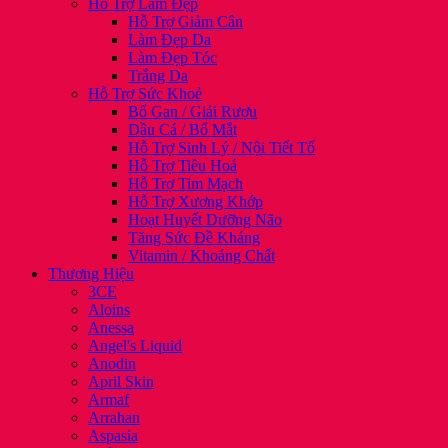
Hỗ Trợ Làm Đẹp
Hỗ Trợ Giảm Cân
Làm Đẹp Da
Làm Đẹp Tóc
Trắng Da
Hỗ Trợ Sức Khoẻ
Bổ Gan / Giải Rượu
Dầu Cá / Bổ Mắt
Hỗ Trợ Sinh Lý / Nội Tiết Tố
Hỗ Trợ Tiêu Hoá
Hỗ Trợ Tim Mạch
Hỗ Trợ Xương Khớp
Hoạt Huyết Dưỡng Não
Tăng Sức Đề Kháng
Vitamin / Khoáng Chất
Thương Hiệu
3CE
Aloins
Anessa
Angel's Liquid
Anodin
April Skin
Armaf
Arrahan
Aspasia