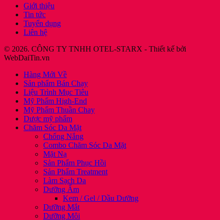
Giới thiệu
Tin tức
Tuyển dụng
Liên hệ
© 2026. CÔNG TY TNHH OTEL-STARX - Thiết kế bởi
WebDaiTin.vn
Hàng Mới Về
Sản phẩm Bán Chạy
Liệu Trình Mục Tiêu
Mỹ Phẩm High-End
Mỹ Phẩm Thuần Chay
Dược mỹ phẩm
Chăm Sóc Da Mặt
Chống Nắng
Combo Chăm Sóc Da Mặt
Mặt Nạ
Sản Phẩm Phục Hồi
Sản Phẩm Treatment
Làm Sạch Da
Dưỡng Ẩm
Kem / Gel / Dầu Dưỡng
Dưỡng Mắt
Dưỡng Môi