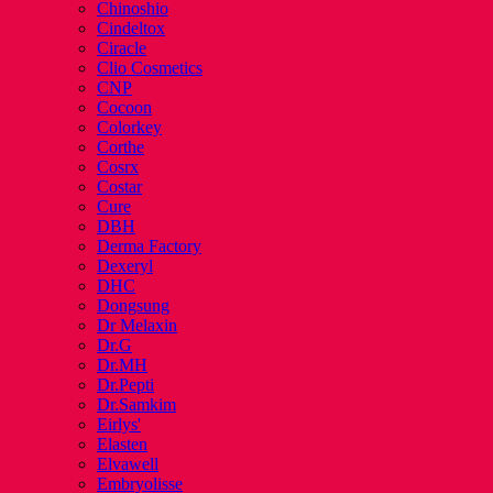
Chinoshio
Cindeltox
Ciracle
Clio Cosmetics
CNP
Cocoon
Colorkey
Corthe
Cosrx
Costar
Cure
DBH
Derma Factory
Dexeryl
DHC
Dongsung
Dr Melaxin
Dr.G
Dr.MH
Dr.Pepti
Dr.Samkim
Eirlys'
Elasten
Elvawell
Embryolisse