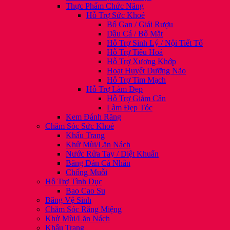
Thực Phẩm Chức Năng
Hỗ Trợ Sức Khoẻ
Bổ Gan / Giải Rượu
Dầu Cá / Bổ Mắt
Hỗ Trợ Sinh Lý / Nội Tiết Tố
Hỗ Trợ Tiêu Hoá
Hỗ Trợ Xương Khớp
Hoạt Huyết Dưỡng Não
Hỗ Trợ Tim Mạch
Hỗ Trợ Làm Đẹp
Hỗ Trợ Giảm Cân
Làm Đẹp Tóc
Kem Đánh Răng
Chăm Sóc Sức Khoẻ
Khẩu Trang
Khử Mùi/Lăn Nách
Nước Rửa Tay / Diệt Khuẩn
Băng Dán Cá Nhân
Chống Muỗi
Hỗ Trợ Tình Dục
Bao Cao Su
Băng Vệ Sinh
Chăm Sóc Răng Miệng
Khử Mùi/Lăn Nách
Khẩu Trang