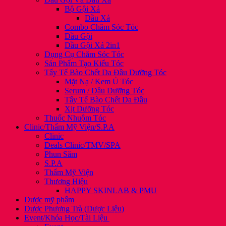
Bộ Gội Xả
Dầu Xả
Combo Chăm Sóc Tóc
Dầu Gội
Dầu Gội Xả 2in1
Dụng Cụ Chăm Sóc Tóc
Sản Phẩm Tạo Kiểu Tóc
Tẩy Tế Bào Chết Da Đầu Dưỡng Tóc
Mặt Nạ / Kem Ủ Tóc
Serum / Dầu Dưỡng Tóc
Tẩy Tế Bào Chết Da Đầu
Xịt Dưỡng Tóc
Thuốc Nhuộm Tóc
Clinic/Thẩm Mỹ Viện/S.P.A
Clinic
Deals Clinic/TMV/SPA
Phun Săm
S.P.A
Thẩm Mỹ Viện
Thương Hiệu
HAPPY SKINLAB & PMU
Dược mỹ phẩm
Dược Phương Trà (Dược Liệu)
Event/Khóa Học/Tài Liệu