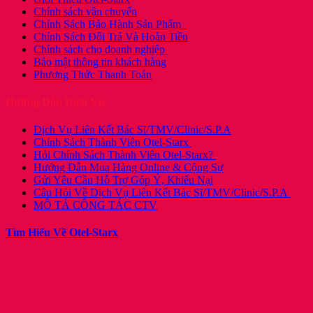
Chính sách vận chuyển
Chính Sách Bảo Hành Sản Phẩm
Chính Sách Đổi Trả Và Hoàn Tiền
Chính sách cho doanh nghiệp
Bảo mật thông tin khách hàng
Phương Thức Thanh Toán
Hướng Dẫn Dịch Vụ
Dịch Vụ Liên Kết Bác Sĩ/TMV/Clinic/S.P.A
Chính Sách Thành Viên Otel-Starx
Hỏi Chính Sách Thành Viên Otel-Starx?
Hướng Dẫn Mua Hàng Online & Cộng Sự
Gửi Yêu Cầu Hỗ Trợ Góp Ý, Khiếu Nại
Câu Hỏi Về Dịch Vụ Liên Kết Bác Sĩ/TMV/Clinic/S.P.A
MÔ TẢ CÔNG TÁC CTV
Tìm Hiểu Về Otel-Starx