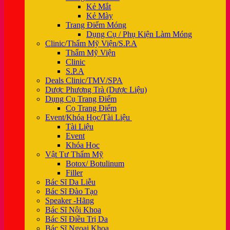
Kẻ Mắt
Kẻ Mày
Trang Điểm Móng
Dụng Cụ / Phụ Kiện Làm Móng
Clinic/Thẩm Mỹ Viện/S.P.A
Thẩm Mỹ Viện
Clinic
S.P.A
Deals Clinic/TMV/SPA
Dược Phương Trà (Dược Liệu)
Dụng Cụ Trang Điểm
Cọ Trang Điểm
Event/Khóa Học/Tài Liệu
Tài Liệu
Event
Khóa Học
Vật Tư Thẩm Mỹ
Botox/ Botulinum
Filler
Bác Sĩ Da Liễu
Bác Sĩ Đào Tạo
Speaker -Hãng
Bác Sĩ Nội Khoa
Bác Sĩ Điều Trị Da
Bác Sĩ Ngoại Khoa