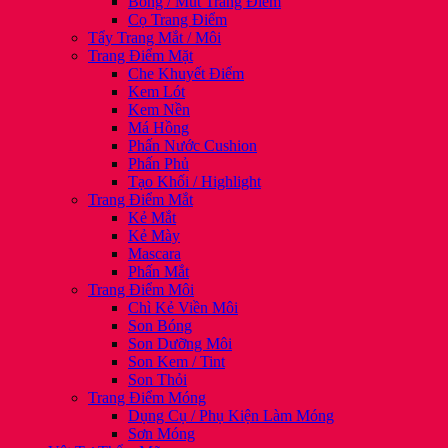
Bông / Mút Trang Điểm
Cọ Trang Điểm
Tẩy Trang Mắt / Môi
Trang Điểm Mặt
Che Khuyết Điểm
Kem Lót
Kem Nền
Má Hồng
Phấn Nước Cushion
Phấn Phủ
Tạo Khối / Highlight
Trang Điểm Mắt
Kẻ Mắt
Kẻ Mày
Mascara
Phấn Mắt
Trang Điểm Môi
Chì Kẻ Viền Môi
Son Bóng
Son Dưỡng Môi
Son Kem / Tint
Son Thỏi
Trang Điểm Móng
Dụng Cụ / Phụ Kiện Làm Móng
Sơn Móng