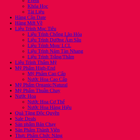
Event
Khóa Học
Tài Liệu
Hàng Cận Date
Hàng Mới Về
Liệu Trình Mục Tiêu
Liệu Trình Chống Lão Hóa
Liệu Trình Dưỡng Ẩm Sâu
Liệu Trình Mụn/ LCL
Liệu Trình Nám Tàn Nhang
Liệu Trình Trắng/Thâm
Liệu Trình Thẩm Mỹ
Mỹ Phẩm High-End
Mỹ Phẩm Cao Cấp
Nước Hoa Cao Cấp
Mỹ Phẩm Organic/Natural
Mỹ Phẩm Thuần Chay
Nước Hoa
Nước Hoa Cơ Thể
Nước Hoa Hàng Hiệu
Quà Tặng Độc Quyền
Sale Deals
Sản phẩm Bán Chạy
Sản Phẩm Thành Viên
Thực Phẩm Chức Năng