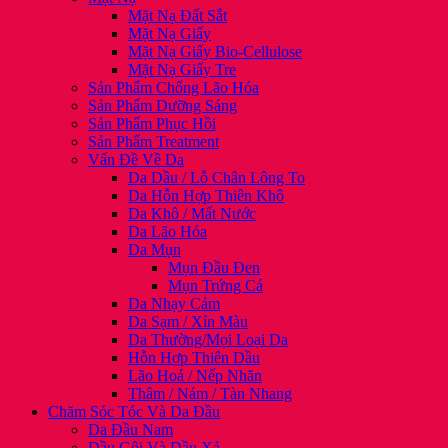
Mặt Nạ Đất Sắt
Mặt Nạ Giấy
Mặt Nạ Giấy Bio-Cellulose
Mặt Nạ Giấy Tre
Sản Phẩm Chống Lão Hóa
Sản Phẩm Dưỡng Sáng
Sản Phẩm Phục Hồi
Sản Phẩm Treatment
Vấn Đề Về Da
Da Dầu / Lỗ Chân Lông To
Da Hỗn Hợp Thiên Khô
Da Khô / Mất Nước
Da Lão Hóa
Da Mụn
Mụn Đầu Đen
Mụn Trứng Cá
Da Nhạy Cảm
Da Sạm / Xỉn Màu
Da Thường/Mọi Loại Da
Hỗn Hợp Thiên Dầu
Lão Hoá / Nếp Nhăn
Thâm / Nám / Tàn Nhang
Chăm Sóc Tóc Và Da Đầu
Da Đầu Nam
Dầu Gội Và Dầu Xả