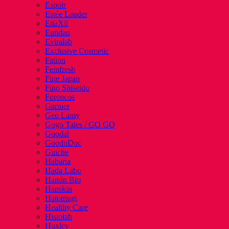
Espoir
Estée Lauder
EtiaXil
Eundan
Eviralab
Exclusive Cosmetic
Fation
Femfresh
Fine Japan
Fino Shiseido
Forencos
Garnier
Geo Lamy
Gogo Tales / GO GO
Goodal
GoodnDoc
Guiche
Habaria
Hada Labo
Hamin Bio
Hanskin
Hatomugi
Healthy Care
Histolab
Huxley