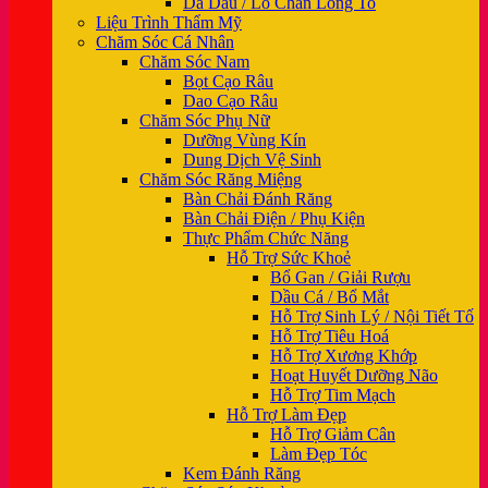
Da Dầu / Lỗ Chân Lông To
Liệu Trình Thẩm Mỹ
Chăm Sóc Cá Nhân
Chăm Sóc Nam
Bọt Cạo Râu
Dao Cạo Râu
Chăm Sóc Phụ Nữ
Dưỡng Vùng Kín
Dung Dịch Vệ Sinh
Chăm Sóc Răng Miệng
Bàn Chải Đánh Răng
Bàn Chải Điện / Phụ Kiện
Thực Phẩm Chức Năng
Hỗ Trợ Sức Khoẻ
Bổ Gan / Giải Rượu
Dầu Cá / Bổ Mắt
Hỗ Trợ Sinh Lý / Nội Tiết Tố
Hỗ Trợ Tiêu Hoá
Hỗ Trợ Xương Khớp
Hoạt Huyết Dưỡng Não
Hỗ Trợ Tim Mạch
Hỗ Trợ Làm Đẹp
Hỗ Trợ Giảm Cân
Làm Đẹp Tóc
Kem Đánh Răng