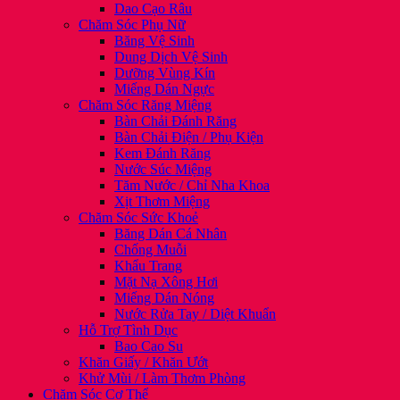
Dao Cạo Râu
Chăm Sóc Phụ Nữ
Băng Vệ Sinh
Dung Dịch Vệ Sinh
Dưỡng Vùng Kín
Miếng Dán Ngực
Chăm Sóc Răng Miệng
Bàn Chải Đánh Răng
Bàn Chải Điện / Phụ Kiện
Kem Đánh Răng
Nước Súc Miệng
Tăm Nước / Chỉ Nha Khoa
Xịt Thơm Miệng
Chăm Sóc Sức Khoẻ
Băng Dán Cá Nhân
Chống Muỗi
Khẩu Trang
Mặt Nạ Xông Hơi
Miếng Dán Nóng
Nước Rửa Tay / Diệt Khuẩn
Hỗ Trợ Tình Dục
Bao Cao Su
Khăn Giấy / Khăn Ướt
Khử Mùi / Làm Thơm Phòng
Chăm Sóc Cơ Thể