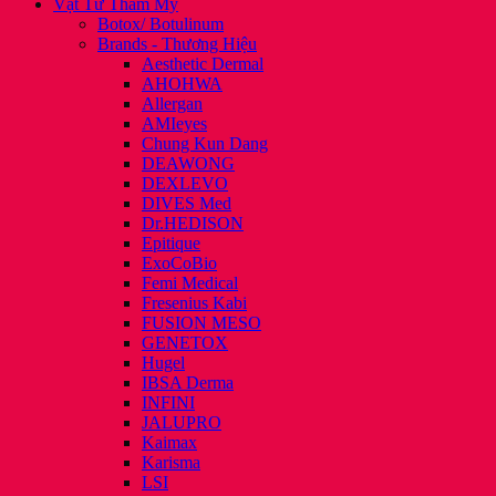
Vật Tư Thẩm Mỹ
Botox/ Botulinum
Brands - Thương Hiệu
Aesthetic Dermal
AHOHWA
Allergan
AMIeyes
Chung Kun Dang
DEAWONG
DEXLEVO
DIVES Med
Dr.HEDISON
Epitique
ExoCoBio
Femi Medical
Fresenius Kabi
FUSION MESO
GENETOX
Hugel
IBSA Derma
INFINI
JALUPRO
Kaimax
Karisma
LSI