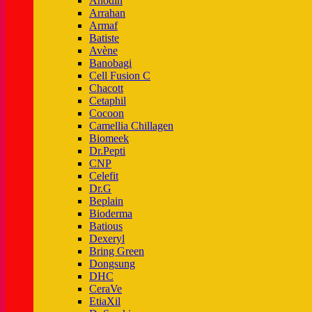
Anodin
Arrahan
Armaf
Batiste
Avène
Banobagi
Cell Fusion C
Chacott
Cetaphil
Cocoon
Camellia Chillagen
Biomeek
Dr.Pepti
CNP
Celefit
Dr.G
Beplain
Bioderma
Batious
Dexeryl
Bring Green
Dongsung
DHC
CeraVe
EtiaXil