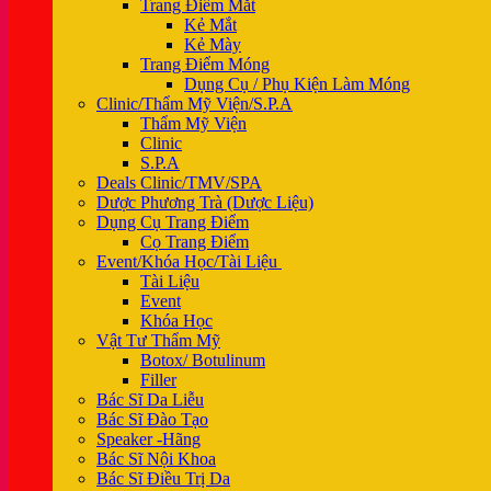
Trang Điểm Mắt
Kẻ Mắt
Kẻ Mày
Trang Điểm Móng
Dụng Cụ / Phụ Kiện Làm Móng
Clinic/Thẩm Mỹ Viện/S.P.A
Thẩm Mỹ Viện
Clinic
S.P.A
Deals Clinic/TMV/SPA
Dược Phương Trà (Dược Liệu)
Dụng Cụ Trang Điểm
Cọ Trang Điểm
Event/Khóa Học/Tài Liệu
Tài Liệu
Event
Khóa Học
Vật Tư Thẩm Mỹ
Botox/ Botulinum
Filler
Bác Sĩ Da Liễu
Bác Sĩ Đào Tạo
Speaker -Hãng
Bác Sĩ Nội Khoa
Bác Sĩ Điều Trị Da