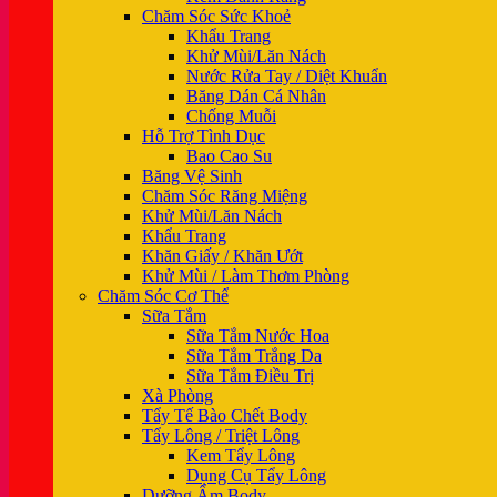
Chăm Sóc Sức Khoẻ
Khẩu Trang
Khử Mùi/Lăn Nách
Nước Rửa Tay / Diệt Khuẩn
Băng Dán Cá Nhân
Chống Muỗi
Hỗ Trợ Tình Dục
Bao Cao Su
Băng Vệ Sinh
Chăm Sóc Răng Miệng
Khử Mùi/Lăn Nách
Khẩu Trang
Khăn Giấy / Khăn Ướt
Khử Mùi / Làm Thơm Phòng
Chăm Sóc Cơ Thể
Sữa Tắm
Sữa Tắm Nước Hoa
Sữa Tắm Trắng Da
Sữa Tắm Điều Trị
Xà Phòng
Tẩy Tế Bào Chết Body
Tẩy Lông / Triệt Lông
Kem Tẩy Lông
Dụng Cụ Tẩy Lông
Dưỡng Ẩm Body