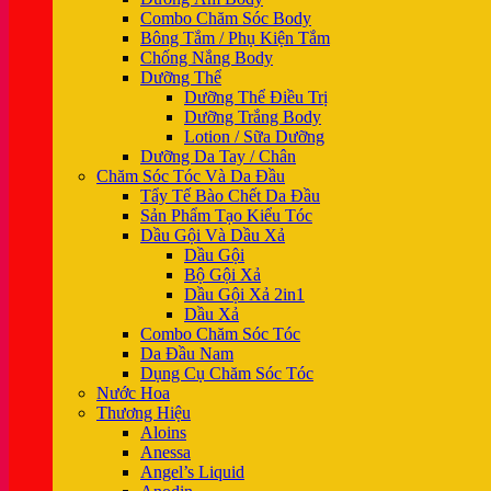
Combo Chăm Sóc Body
Bông Tắm / Phụ Kiện Tắm
Chống Nắng Body
Dưỡng Thể
Dưỡng Thể Điều Trị
Dưỡng Trắng Body
Lotion / Sữa Dưỡng
Dưỡng Da Tay / Chân
Chăm Sóc Tóc Và Da Đầu
Tẩy Tế Bào Chết Da Đầu
Sản Phẩm Tạo Kiểu Tóc
Dầu Gội Và Dầu Xả
Dầu Gội
Bộ Gội Xả
Dầu Gội Xả 2in1
Dầu Xả
Combo Chăm Sóc Tóc
Da Đầu Nam
Dụng Cụ Chăm Sóc Tóc
Nước Hoa
Thương Hiệu
Aloins
Anessa
Angel’s Liquid