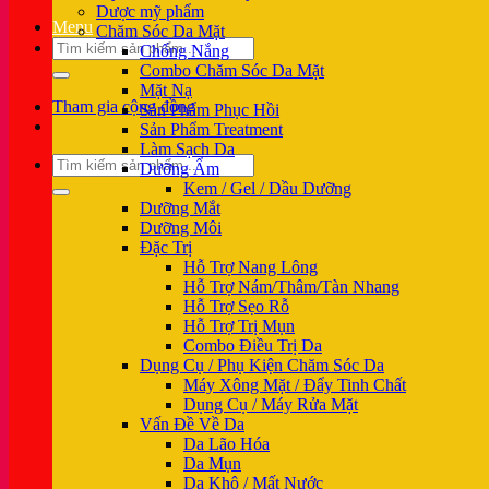
Dược mỹ phẩm
Menu
Chăm Sóc Da Mặt
Tìm
Chống Nắng
kiếm:
Combo Chăm Sóc Da Mặt
Mặt Nạ
Tham gia cộng đồng
Sản Phẩm Phục Hồi
Sản Phẩm Treatment
Làm Sạch Da
Tìm
Dưỡng Ẩm
kiếm:
Kem / Gel / Dầu Dưỡng
Dưỡng Mắt
Dưỡng Môi
Đặc Trị
Hỗ Trợ Nang Lông
Hỗ Trợ Nám/Thâm/Tàn Nhang
Hỗ Trợ Sẹo Rỗ
Hỗ Trợ Trị Mụn
Combo Điều Trị Da
Dụng Cụ / Phụ Kiện Chăm Sóc Da
Máy Xông Mặt / Đẩy Tinh Chất
Dụng Cụ / Máy Rửa Mặt
Vấn Đề Về Da
Da Lão Hóa
Da Mụn
Da Khô / Mất Nước