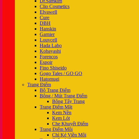
Dr.Samkim
Clio Cosmetics
Elvawell
Cure
DBH
Hanskin
Garnier
Louvcell
Hada Labo
Kobayashi
Forencos
Espoir
Fino Shiseido
Gogo Tales / GO GO
Hatomugi
Trang Điểm
Bộ Trang Điểm
Bông / Mút Trang Điểm
Bông Tẩy Trang
Trang Điểm Mặt
Kem Nền
Kem Lót
Che Khuyết Điểm
Trang Điểm Môi
Chì Kẻ Viền Môi