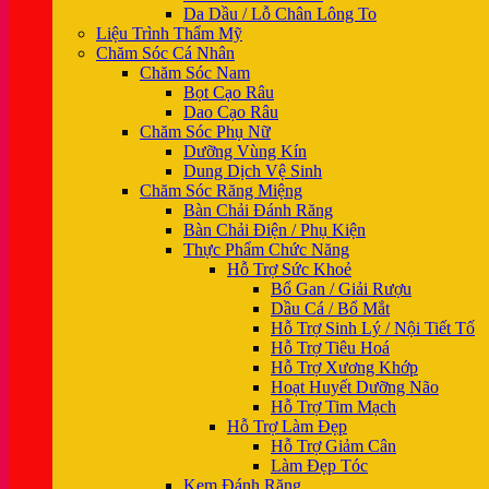
Da Dầu / Lỗ Chân Lông To
Liệu Trình Thẩm Mỹ
Chăm Sóc Cá Nhân
Chăm Sóc Nam
Bọt Cạo Râu
Dao Cạo Râu
Chăm Sóc Phụ Nữ
Dưỡng Vùng Kín
Dung Dịch Vệ Sinh
Chăm Sóc Răng Miệng
Bàn Chải Đánh Răng
Bàn Chải Điện / Phụ Kiện
Thực Phẩm Chức Năng
Hỗ Trợ Sức Khoẻ
Bổ Gan / Giải Rượu
Dầu Cá / Bổ Mắt
Hỗ Trợ Sinh Lý / Nội Tiết Tố
Hỗ Trợ Tiêu Hoá
Hỗ Trợ Xương Khớp
Hoạt Huyết Dưỡng Não
Hỗ Trợ Tim Mạch
Hỗ Trợ Làm Đẹp
Hỗ Trợ Giảm Cân
Làm Đẹp Tóc
Kem Đánh Răng