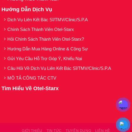
Hướng Dẫn Dịch Vụ
Dịch Vụ Liên Kết Bác Sĩ/TMV/Clinic/S.P.A
Chính Sách Thành Viên Otel-Starx
Hỏi Chính Sách Thành Viên Otel-Starx?
Hướng Dẫn Mua Hàng Online & Cộng Sự
Gửi Yêu Cầu Hỗ Trợ Góp Ý, Khiếu Nại
Câu Hỏi Về Dịch Vụ Liên Kết Bác Sĩ/TMV/Clinic/S.P.A
MÔ TẢ CÔNG TÁC CTV
Tìm Hiểu Về Otel-Starx
GIỚI THIỆU
TIN TỨC
TUYỂN DỤNG
LIÊN HỆ