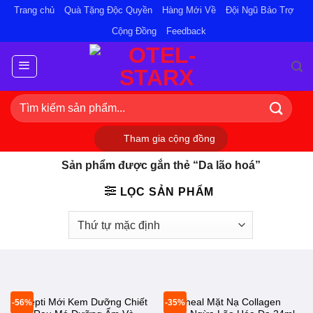
Bỏ
Trang chủ
Quà Tặng Độc Quyền
Hàng Mới Về
Đội Ngũ Bảo Trợ
qua
Cộng Đồng
Feedback
nội
dung
Tìm
kiếm:
Tham gia cộng đồng
Sản phẩm được gắn thẻ “Da lão hoá”
LỌC SẢN PHẨM
Dr.Pepti Mới Kem Dưỡng Chiết
Mediheal Mặt Nạ Collagen
-56%
-35%