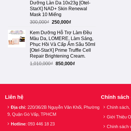
Dưỡng Làn Da 10x23g [Otel-
StarX] NAD+ Skin Renewal
Mask 10 Miếng
Giá
Giá
300,000
₫
250,000
₫
gốc
hiện
Kem Dưỡng Hỗ Trợ Làm Đều
là:
tại
Màu Da, LOMERE, Làm Sáng,
300,000₫.
là:
Phục Hồi Và Cấp Ẩm Sâu 50ml
250,000₫.
[Otel-StarX] Prime Truffle Cell
Repair Brightening Cream.
Giá
Giá
1,010,000
₫
850,000
₫
gốc
hiện
là:
tại
1,010,000₫.
là:
850,000₫.
Liên hệ
Chính sách
Địa chỉ:
220/36/2B Nguyễn Văn Khối, Phường
Chính sách,
9, Quận Gò Vấp, TPHCM
Giới Thiệu O
Hotline
: 093 446 18 23
Chính sách 