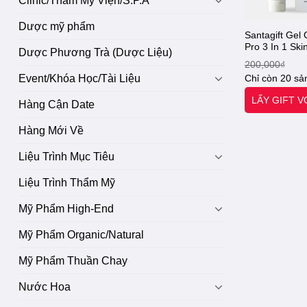
Clinic/Thẩm Mỹ Viện/S.P.A
Dược mỹ phẩm
Santagift Gel
Pro 3 In 1 Sk
Dược Phương Trà (Dược Liệu)
20g Gamma Ch
200,000
₫
StarX- Chính 
Chỉ còn 20 s
Event/Khóa Học/Tài Liệu
LẤY GIFT 
Hàng Cận Date
Hàng Mới Về
Liệu Trình Mục Tiêu
Liệu Trình Thẩm Mỹ
Mỹ Phẩm High-End
Mỹ Phẩm Organic/Natural
Mỹ Phẩm Thuần Chay
Nước Hoa