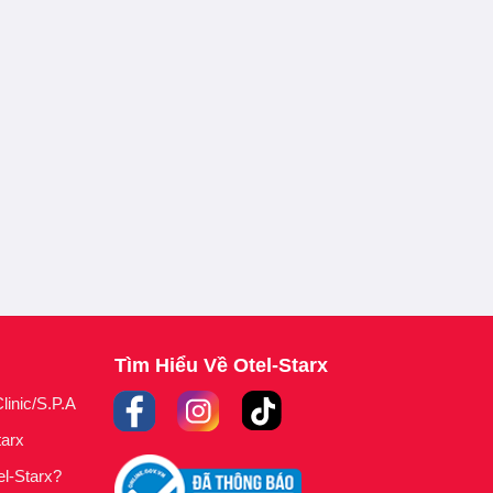
Tìm Hiểu Về Otel-Starx
linic/S.P.A
tarx
el-Starx?