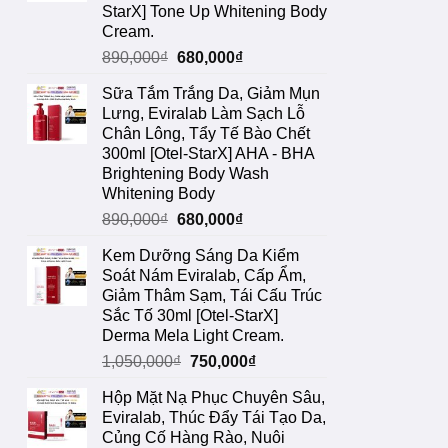
StarX] Tone Up Whitening Body
Cream.
Giá
Giá
890,000
₫
680,000
₫
gốc
hiện
Sữa Tắm Trắng Da, Giảm Mụn
là:
tại
Lưng, Eviralab Làm Sạch Lỗ
890,000₫.
là:
Chân Lông, Tẩy Tế Bào Chết
680,000₫.
300ml [Otel-StarX] AHA - BHA
Brightening Body Wash
Whitening Body
Giá
Giá
890,000
₫
680,000
₫
gốc
hiện
Kem Dưỡng Sáng Da Kiểm
là:
tại
Soát Nám Eviralab, Cấp Ẩm,
890,000₫.
là:
Giảm Thâm Sạm, Tái Cấu Trúc
680,000₫.
Sắc Tố 30ml [Otel-StarX]
Derma Mela Light Cream.
Giá
Giá
1,050,000
₫
750,000
₫
gốc
hiện
Hộp Mặt Nạ Phục Chuyên Sâu,
là:
tại
Eviralab, Thúc Đẩy Tái Tạo Da,
1,050,000₫.
là:
Củng Cố Hàng Rào, Nuôi
750,000₫.