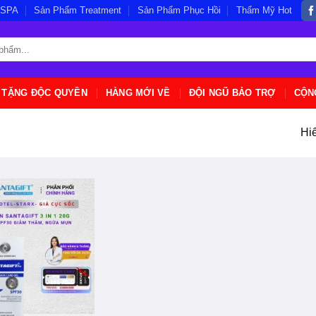
/SPA
Sản Phẩm Treatment
Sản Phẩm Phục Hồi
Thẩm Mỹ Hot
 TẶNG ĐỘC QUYỀN
HÀNG MỚI VỀ
ĐỘI NGŨ BẢO TRỢ
CỘN
Hiể