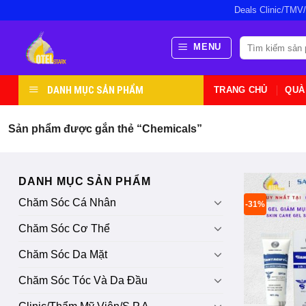
Bỏ
Deals Clinic/TMV
qua
nội
Tìm
MENU
kiếm:
dung
DANH MỤC SẢN PHẨM
TRANG CHỦ
QUÀ
Sản phẩm được gắn thẻ “Chemicals”
DANH MỤC SẢN PHẨM
Chăm Sóc Cá Nhân
-31%
Chăm Sóc Cơ Thể
Chăm Sóc Da Mặt
Chăm Sóc Tóc Và Da Đầu