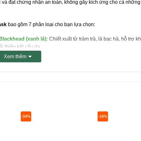
 và đạt chứng nhận an toàn, không gây kích ứng cho cả những
ask
bao gồm 7 phân loại cho bạn lựa chọn:
lackhead (xanh lá):
Chiết xuất từ tràm trà, lá bạc hà, hỗ trợ k
 thiện kết cấu da.
Xem thêm
 Whitening (bạc):
Chứa hàm lượng Collagen và vitamin C cao
 Melasma (vàng):
Chứa thành phần vàng 24k và hàm lượng Co
găn ngừa tình trạng lão hóa.
Blemish (tím):
Chứa chiết xuất rau diếp cá – thành phần khán
-34%
-10%
epair (hồng):
Chứa 9 loại Peptide củng cố hàng rào bảo vệ da