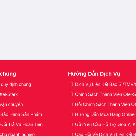
 Blackhead
dành cho làn da đang gặp vấn đề về mụn đầu đen.
C Whitening
dành cho làn tối xỉn màu, da không đều màu, đốm s
 Melasma
dành cho làn da lão hoá do thiếu hụt collagen, da ná
d Blemish
d
ành cho da bị mụn trứng cá, mụn viêm sưng, mụn đ
Repair
dành cho làn da hư tổn, suy yếu cần phục hồi.
sturizing
dành cho làn da khô & thô ráp, thiếu độ ẩm.
 chung
Hướng Dẫn Dịch Vụ
nti-Aging
dành cho làn da lão hoá, đã xuất hiện nếp nhăn, da 
 quy định chung
Dịch Vụ Liên Kết Bác Sĩ/TMV/C
tel-Starx
Chính Sách Thành Viên Otel-
 vận chuyển
Hỏi Chính Sách Thành Viên Ot
h Bảo Hành Sản Phẩm
Hướng Dẫn Mua Hàng Online
m lượng
50.000ppm các vitamin A.B3.B5.C.E.F.H.Q
cần thiết c
Đổi Trả Và Hoàn Tiền
Gửi Yêu Cầu Hỗ Trợ Góp Ý, K
độ ẩm cho da, hỗ trợ làm mờ các nếp nhăn, giúp da săn chắc 
 cho doanh nghiệp
Câu Hỏi Về Dịch Vụ Liên Kết 