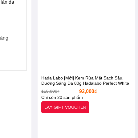
 làn da
háng
 giúp
Hada Labo [Mới] Kem Rửa Mặt Sạch Sâu,
llagen
Dưỡng Sáng Da 80g Hadalabo Perfect White
T.X.A Cleanser [Otel-StarX- Chính Hãng]
Giá
Giá
115,000
₫
92,000
₫
gốc
hiện
Chỉ còn 20 sản phẩm
là:
tại
g viêm,
115,000₫.
là:
LẤY GIFT VOUCHER
92,000₫.
-19%
-20%
, tăng