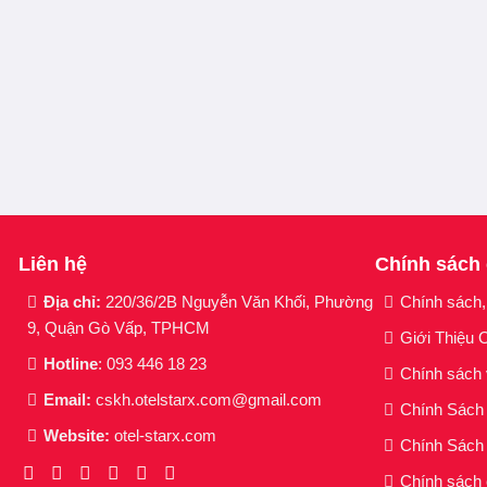
Mặt Nạ Banobagi Super Collagen Mask Tea Tree
Mặt Nạ Banobagi Super Collagen Mask Vitamin 
Mặt Nạ Banobagi Super Collagen Mask 24k Gold
Mặt Nạ Banobagi Super Collagen Mask Acne Re
Mặt Nạ Banobagi Super Collagen Mask Peptide 
Mặt Nạ Banobagi Super Collagen Mask Aqua Moi
Liên hệ
Chính sách
Mặt Nạ Banobagi Super Collagen Mask Retinol A
Địa chỉ:
220/36/2B Nguyễn Văn Khối, Phường
Chính sách,
chắc, chảy xệ.
9, Quận Gò Vấp, TPHCM
Giới Thiệu O
Ưu thế nổi bật:
Hotline
: 093 446 18 23
Chính sách
Email:
cskh.otelstarx.com@gmail.com
Chính Sác
Mặt nạ dạng gel giàu dưỡng chất, giúp bổ sung hà
Website:
otel-starx.com
da khoẻ mạnh, tươi sáng và ẩm mượt.
Chính Sách 
Thành phần
Collagen & Hyaluronic Acid
cung cấp 
Chính sách