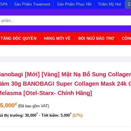
/SPA
Sản Phẩm Treatment
Sản Phẩm Phục Hồi
Thẩm Mỹ Hot
 TẶNG ĐỘC QUYỀN
HÀNG MỚI VỀ
ĐỘI NGŨ BẢO TRỢ
CỘN
anobagi [Mới] [Vàng] Mặt Nạ Bổ Sung Collage
ám 30g BANOBAGI Super Collagen Mask 24k 
elasma [Otel-Starx- Chính Hãng]
₫
5,000
(Đã bao gồm VAT)
₫
₫
-
iá thị trường:
30,000
Tiết kiệm:
5,000
(17%)