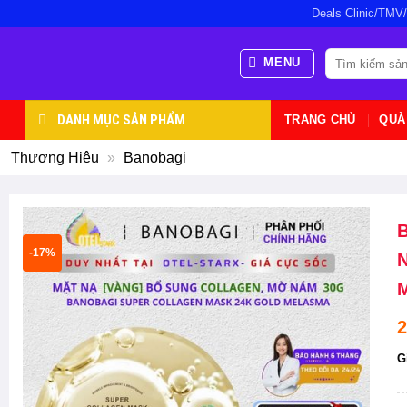
Bỏ
Deals Clinic/TMV
qua
nội
Tìm
MENU
kiếm:
dung
DANH MỤC SẢN PHẨM
TRANG CHỦ
QUÀ
Thương Hiệu
»
Banobagi
B
-17%
N
M
2
G