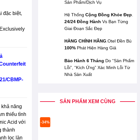
Sản Phẩm/Dịch Vụ
 đặc biệt,
Hệ Thống
Cộng Đồng Khỏe Đẹp
.
24/24 Đồng Hành
Vs Bạn Từng
Giai Đoạn Sắc Đẹp
Exclusively
HÀNG CHÍNH HÃNG
.Otel Đền Bù
100%
Phát Hiện Hàng Giả
ả
Bảo Hành 6 Tháng
Do “Sản Phẩm
Counterfeit
Lỗi”, “Kích Ứng” Xác Minh Lỗi Từ
Nhà Sản Xuất
/21/CBMP-
SẢN PHẨM XEM CÙNG
 khả năng
m thiểu tình
ic Acid với
-34%
g thành
nh lọc làn