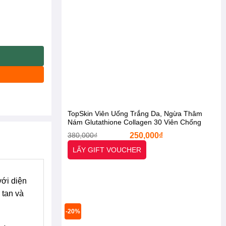
OBAGI Super Collagen Mask 24k Gold Melasma [Otel-Starx- Chín
TopSkin Viên Uống Trắng Da, Ngừa Thâm
Nám Glutathione Collagen 30 Viên Chống
Lão Hóa [Otel-StarX- Chính Hãng]
Giá
Giá
380,000
₫
250,000
₫
gốc
hiện
là:
tại
LẤY GIFT VOUCHER
380,000₫.
là:
250,000₫.
với diện
 tan và
-20%