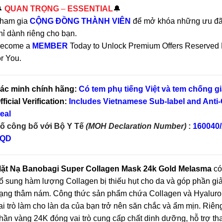

QUAN TRỌNG
–
ESSENTIAL
🔔
ham gia
CỘNG ĐỒNG THÀNH VIÊN
để mở khóa những ưu đãi
hỉ dành riêng cho bạn.
ecome a
MEMBER
Today to Unlock Premium Offers Reserved 
or You.
ác minh chính hãng:
Có tem phụ tiếng Việt và tem chống gi
fficial Verification:
Includes Vietnamese Sub-label and Anti-
eal
ố công bố với Bộ Y Tế
(MOH Declaration Number)
:
160040
QD
ặt Nạ Banobagi Super Collagen Mask 24k Gold Melasma
có
ổ sung hàm lượng Collagen bị thiếu hụt cho da và góp phần giả
rạng thâm nám. Công thức sản phẩm chứa Collagen và Hyaluron
ai trò làm cho làn da của bạn trở nên săn chắc và ẩm mịn. Riên
hần vàng 24K đóng vai trò cung cấp chất dinh dưỡng, hỗ trợ tha