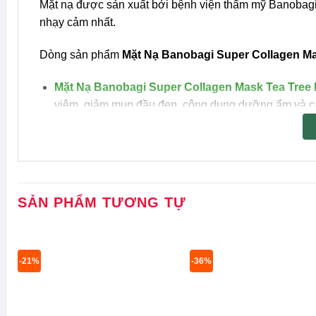
Mặt nạ được sản xuất bởi bệnh viện thẩm mỹ Banobagi
nhạy cảm nhất.
Dòng sản phẩm
Mặt Nạ
Banobagi Super Collagen M
Mặt Nạ Banobagi Super Collagen Mask Tea Tree B
viêm, giảm mụn đầu đen, công dụng dưỡng ẩm và cải
Mặt Nạ Banobagi Super Collagen Mask Vitamin C
làm sáng da, mờ thâm nám hiệu quả.
Mặt Nạ Banobagi Super Collagen Mask 24k Gold
SẢN PHẨM TƯƠNG TỰ
cao giúp thúc đẩy tái tạo và dưỡng sáng da, hỗ trợ n
Mặt Nạ Banobagi Super Collagen Mask Acne Red 
hỗ trợ làm giảm tình trạng mụn trên da.
-21%
-36%
Mặt Nạ Banobagi Super Collagen Mask Peptide R
miễn dịch, đàn hồi da.