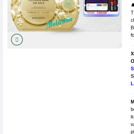

T
c
B
f
X
O
S
S
L
M
b
t
v
p