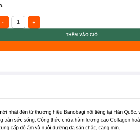
a.
anobagi [Mới] [Vàng] Mặt Nạ Bổ Sung Collagen, Mờ Nám 30g BAN
THÊM VÀO GIỎ
mới nhất đến từ thương hiệu Banobagi nổi tiếng tại Hàn Quốc, 
g tràn sức sống. Công thức chứa hàm lượng cao Collagen hoà
p cung cấp độ ẩm và nuôi dưỡng da săn chắc, căng mịn.