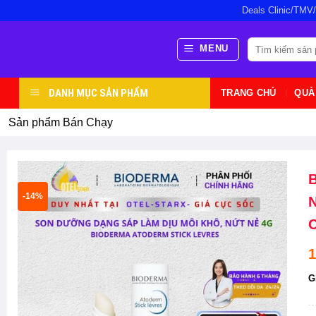
Bỏ
Deals Clinic/TMV
qua
nội
Tìm
MENU
kiếm:
dung
DANH MỤC SẢN PHẨM
TRANG CHỦ
QUÀ
Sản phẩm Bán Chạy
B
-14%
N
C
1
G