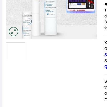

T
c
B
f
X
O
S
S
Q
S
t
c
m