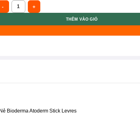
ioderma Son Dưỡng Dạng Sáp Làm Dịu Môi Khô, Nứt Nẻ 4g BIODER
THÊM VÀO GIỎ
Nẻ Bioderma Atoderm Stick Levres