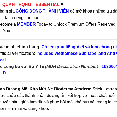

QUAN TRỌNG
–
ESSENTIAL
🔔
ham gia
CỘNG ĐỒNG THÀNH VIÊN
để mở khóa những ưu đãi
hỉ dành riêng cho bạn.
ecome a
MEMBER
Today to Unlock Premium Offers Reserved 
or You.
ác minh chính hãng:
Có tem phụ tiếng Việt và tem chống gi
fficial Verification:
Includes Vietnamese Sub-label and Anti-
eal
ố công bố với Bộ Y Tế
(MOH Declaration Number)
:
163660
LD
áp Dưỡng Môi Khô Nứt Nẻ Bioderma Atoderm Stick Levre
hức chứa các thành phần dưỡng ẩm kết hợp với hoạt chất nuô
huyên sâu, giúp làm dịu và phục hồi môi khô nứt nẻ, mang lại c
ôi mềm mại và căng khoẻ.