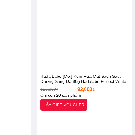
, khí
Hada Labo [Mới] Kem Rửa Mặt Sạch Sâu,
Dưỡng Sáng Da 80g Hadalabo Perfect White
T.X.A Cleanser [Otel-StarX- Chính Hãng]
Giá
Giá
115,000
₫
92,000
₫
gốc
hiện
Chỉ còn 20 sản phẩm
-21%
-37%
là:
tại
115,000₫.
là:
LẤY GIFT VOUCHER
92,000₫.