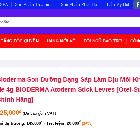
/SPA
Sản Phẩm Treatment
Sản Phẩm Phục Hồi
Thẩm Mỹ Hot
 TẶNG ĐỘC QUYỀN
HÀNG MỚI VỀ
ĐỘI NGŨ BẢO TRỢ
CỘN
ioderma Son Dưỡng Dạng Sáp Làm Dịu Môi Kh
ẻ 4g BIODERMA Atoderm Stick Levres [Otel-St
hính Hãng]
₫
25,000
(Đã bao gồm VAT)
₫
₫
-
iá thị trường:
145,000
Tiết kiệm:
20,000
(14%)