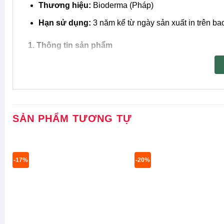
Thương hiệu:
Bioderma (Pháp)
Hạn sử dụng:
3 năm kể từ ngày sản xuất in trên bao
1. Thông tin sản phẩm
Son Dưỡng Làm Dịu Môi Khô, Nứt Nẻ
Bioderma Atode
bồm chiết xuất bơ hạt mỡ giúp dưỡng ẩm môi hiệu quả hạ
hậu bên ngoài thuộc thương hiệu dược mỹ phẩm
Bio
SẢN PHẨM TƯƠNG TỰ
-17%
-20%
2. Ưu điểm của Son dưỡng Bioderma Atoderm Stick