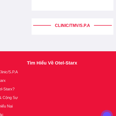
CLINIC/TMV/S.P.A
Tìm Hiểu Về Otel-Starx
linic/S.P.A
tarx
el-Starx?
& Cộng Sự
iếu Nại
ác