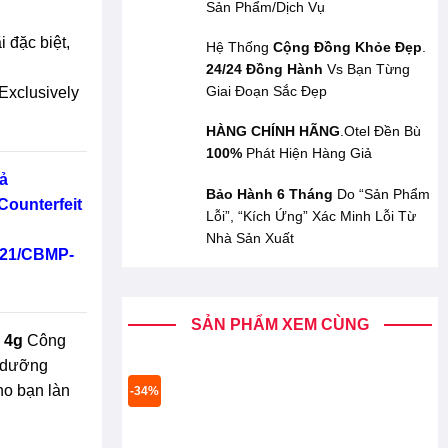
Sản Phẩm/Dịch Vụ
 đặc biệt,
Hệ Thống
Cộng Đồng Khỏe Đẹp
.
24/24 Đồng Hành
Vs Bạn Từng
Giai Đoạn Sắc Đẹp
Exclusively
HÀNG CHÍNH HÃNG
.Otel Đền Bù
100%
Phát Hiện Hàng Giả
ả
Bảo Hành 6 Tháng
Do “Sản Phẩm
Counterfeit
Lỗi”, “Kích Ứng” Xác Minh Lỗi Từ
Nhà Sản Xuất
/21/CBMP-
SẢN PHẨM XEM CÙNG
s 4g
Công
i dưỡng
ho bạn làn
-34%