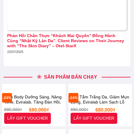
Phản Hồi Chân Thực “Khách Mai Quyên” Đồng Hành
Cùng “Nhật Ký Làn Da”. Client Reviews on Their Journey
with “The Skin Diary” – Otel-StarX
22/07/2025
SẢN PHẨM BÁN CHẠY
Kem Body Dưỡng Sáng, Nâng
Sữa Tắm Trắng Da, Giảm Mụn
-24%
-24%
Tone, Eviralab, Tăng Đàn Hồi,
Lưng, Eviralab Làm Sạch Lỗ
Ngừa Lão Hoá 300ml [Otel-
Chân Lông, Tẩy Tế Bào Chết
Giá
Giá
Giá
Giá
890,000
₫
680,000
₫
890,000
₫
680,000
₫
StarX] Tone Up Whitening
300ml [Otel-StarX] AHA – BHA
gốc
hiện
gốc
hiện
là:
tại
là:
tại
Body Cream.
Brightening Body Wash
LẤY GIFT VOUCHER
LẤY GIFT VOUCHER
890,000₫.
là:
890,000₫.
là:
Whitening Body
680,000₫.
680,00