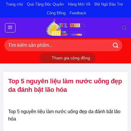
Bỏ
Trang chủ
Quà Tặng Độc Quyền
Hàng Mới Về
Đội Ngũ Bảo Trợ
qua
Cộng Đồng
Feedback
nội
dung
Tìm
kiếm:
Tham gia cộng đồng
Top 5 nguyên liệu làm nước uống đẹp
da đánh bật lão hóa
Top 5 nguyên liệu làm nước uống đẹp da đánh bật lão
hóa