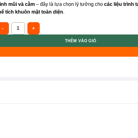
ình mũi và cằm
– đây là lựa chọn lý tưởng cho
các liệu trình t
hể tích khuôn mặt toàn diện
.
uma [Filler] Phillex. SUB-Q Plus 1x1.1ml FILLER Tạo Hình Vùng 
THÊM VÀO GIỎ