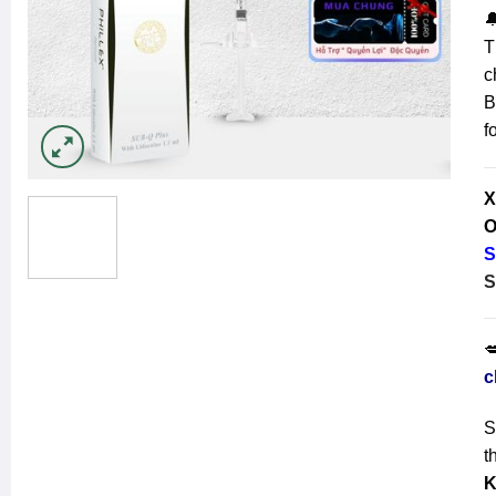

T
c
B
f
X
O
S
S

c
S
t
K