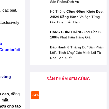
Sản Phẩm/Dịch Vụ
 đặc biệt,
Hệ Thống
Cộng Đồng Khỏe Đẹp
.
24/24 Đồng Hành
Vs Bạn Từng
Giai Đoạn Sắc Đẹp
Exclusively
HÀNG CHÍNH HÃNG
.Otel Đền Bù
100%
Phát Hiện Hàng Giả
ả
Bảo Hành 6 Tháng
Do “Sản Phẩm
Counterfeit
Lỗi”, “Kích Ứng” Xác Minh Lỗi Từ
Nhà Sản Xuất
c vùng
SẢN PHẨM XEM CÙNG
u cao
, đồng
-34%
n mặt
.
hợp cho tạo