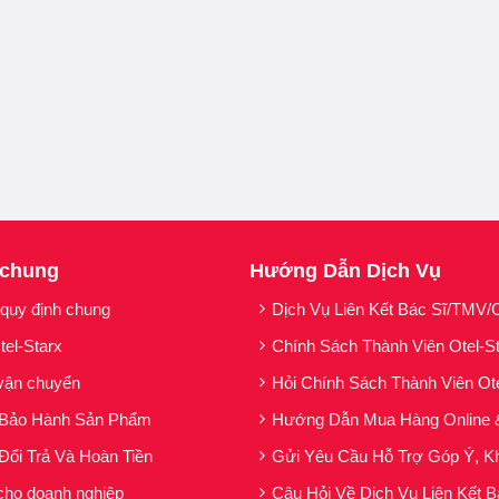
 chung
Hướng Dẫn Dịch Vụ
 quy định chung
Dịch Vụ Liên Kết Bác Sĩ/TMV/C
xit hyaluronic ổn định có nguồn gốc phi động vật
.
ân tử HA hình cầu
với
cấu trúc mạng lưới đậm đặc và có tổ
tel-Starx
Chính Sách Thành Viên Otel-S
vận chuyển
Hỏi Chính Sách Thành Viên Ot
n tử không gian (công nghệ 4D-Matrix)
.
 Bảo Hành Sản Phẩm
Hướng Dẫn Mua Hàng Online 
HILLEX không chỉ làm đầy các khiếm khuyết trên da theo cơ ch
Đổi Trả Và Hoàn Tiền
Gửi Yêu Cầu Hỗ Trợ Góp Ý, Kh
ng “lò xo”)
theo cơ chế
4D-Matrix
, từ đó mang lại
hiệu ứng n
cho doanh nghiệp
Câu Hỏi Về Dịch Vụ Liên Kết B