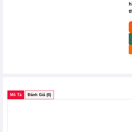
h
t
Y
Mô Tả
Đánh Giá (0)