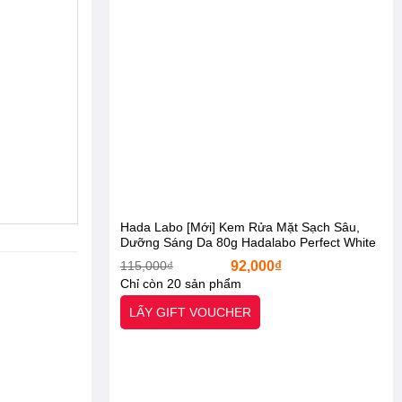
Hada Labo [Mới] Kem Rửa Mặt Sạch Sâu,
Dưỡng Sáng Da 80g Hadalabo Perfect White
T.X.A Cleanser [Otel-StarX- Chính Hãng]
Giá
Giá
115,000
₫
92,000
₫
gốc
hiện
Chỉ còn 20 sản phẩm
là:
tại
115,000₫.
là:
LẤY GIFT VOUCHER
92,000₫.
-11%
-2%