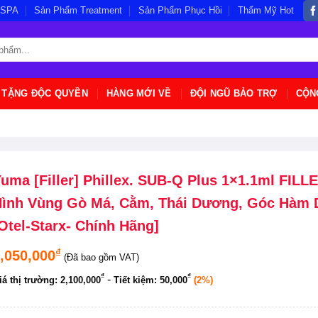
/SPA
Sản Phẩm Treatment
Sản Phẩm Phục Hồi
Thẩm Mỹ Hot
 TẶNG ĐỘC QUYỀN
HÀNG MỚI VỀ
ĐỘI NGŨ BẢO TRỢ
CỘN
uma [Filler] Phillex. SUB-Q Plus 1×1.1ml FILL
ình Vùng Gò Má, Cằm, Thái Dương, Góc Hàm 
Otel-Starx- Chính Hãng]
₫
,050,000
(Đã bao gồm VAT)
₫
₫
-
iá thị trường:
2,100,000
Tiết kiệm:
50,000
(2%)