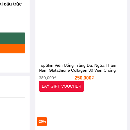
ái cấu trúc
Gò Má, Cằm, Thái Dương, Góc Hàm Dưới. [Otel-Starx- Chính Hãng] 
TopSkin Viên Uống Trắng Da, Ngừa Thâm
Nám Glutathione Collagen 30 Viên Chống
Lão Hóa [Otel-StarX- Chính Hãng]
Giá
Giá
380,000
₫
250,000
₫
gốc
hiện
là:
tại
LẤY GIFT VOUCHER
380,000₫.
là:
250,000₫.
-20%