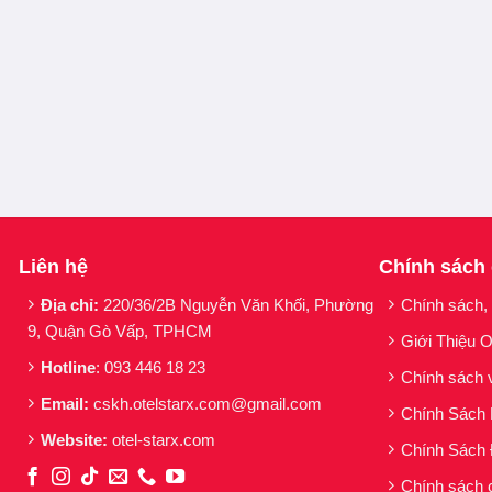
Liên hệ
Chính sách
Địa chỉ:
220/36/2B Nguyễn Văn Khối, Phường
Chính sách,
PHILLEX
là thế hệ filler nội bì mới, được phát triển từ
a
9, Quận Gò Vấp, TPHCM
Nhờ công nghệ sản xuất tiên tiến, Phillex tạo ra
các ph
Giới Thiệu O
cao
.
Hotline
: 093 446 18 23
Chính sách 
Phillex là
sản phẩm đầu tiên ứng dụng cấu trúc phâ
Email:
cskh.otelstarx.com@gmail.com
Chính Sách
Website:
otel-starx.com
Nhờ vào công nghệ sản xuất phân tử hình cầu, filler P
Chính Sách 
Matrix
, mà còn có khả năng
chống lại lực nén (hiệu ứ
Chính sách 