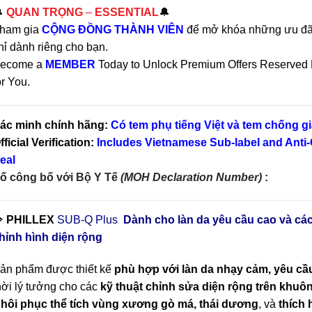

QUAN TRỌNG
–
ESSENTIAL
🔔
ham gia
CỘNG ĐỒNG THÀNH VIÊN
để mở khóa những ưu đãi
hỉ dành riêng cho bạn.
ecome a
MEMBER
Today to Unlock Premium Offers Reserved 
or You.
ác minh chính hãng:
Có tem phụ tiếng Việt và tem chống gi
fficial Verification:
Includes Vietnamese Sub-label and Anti-
eal
ố công bố với Bộ Y Tế
(MOH Declaration Number)
:

PHILLEX
SUB-Q Plus
Dành cho làn da yêu cầu cao và cá
hỉnh hình diện rộng
ản phẩm được thiết kế
phù hợp với làn da nhạy cảm, yêu cầ
hời lý tưởng cho các
kỹ thuật chỉnh sửa diện rộng trên khuô
hôi phục thể tích vùng xương gò má, thái dương
, và
thích 