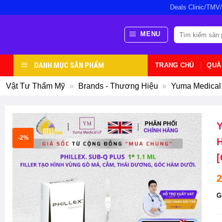
Bỏ
Deals Clinic/TMV
qua
nội
Tìm
MENU
kiếm:
dung
DANH MỤC SẢN PHẨM
TRANG CHỦ
QUÀ
Vật Tư Thẩm Mỹ
»
Brands - Thương Hiệu
»
Yuma Medical
Y
-2%
H
[
2
G