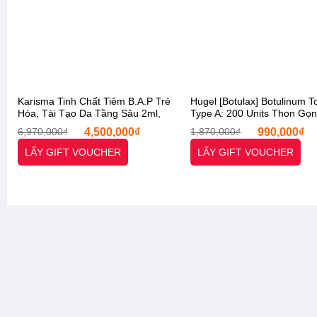
Karisma Tinh Chất Tiêm B.A.P Trẻ
Hugel [Botulax] Botulinum T
Hóa, Tái Tạo Da Tầng Sâu 2ml,
Type A: 200 Units Thon Gọ
KARISMA Rh Collagen Softfiller
Hàm, Tay, Chân, Xoá Nhăn,
Giá
Giá
Giá
6,970,000
₫
4,500,000
₫
1,870,000
₫
990,000
₫
Biorestitutivo[Otel-Starx- Chính
Cung [Otel-Starx- Chính Hã
gốc
hiện
gốc
Hãng]
là:
tại
là:
LẤY GIFT VOUCHER
LẤY GIFT VOUCHER
6,970,000₫.
là:
1,870,000₫.
4,500,000₫.