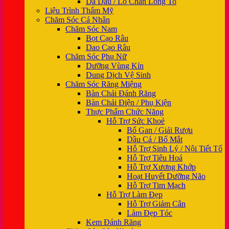
Da Dầu / Lỗ Chân Lông To
Liệu Trình Thẩm Mỹ
Chăm Sóc Cá Nhân
Chăm Sóc Nam
Bọt Cạo Râu
Dao Cạo Râu
Chăm Sóc Phụ Nữ
Dưỡng Vùng Kín
Dung Dịch Vệ Sinh
Chăm Sóc Răng Miệng
Bàn Chải Đánh Răng
Bàn Chải Điện / Phụ Kiện
Thực Phẩm Chức Năng
Hỗ Trợ Sức Khoẻ
Bổ Gan / Giải Rượu
Dầu Cá / Bổ Mắt
Hỗ Trợ Sinh Lý / Nội Tiết Tố
Hỗ Trợ Tiêu Hoá
Hỗ Trợ Xương Khớp
Hoạt Huyết Dưỡng Não
Hỗ Trợ Tim Mạch
Hỗ Trợ Làm Đẹp
Hỗ Trợ Giảm Cân
Làm Đẹp Tóc
Kem Đánh Răng