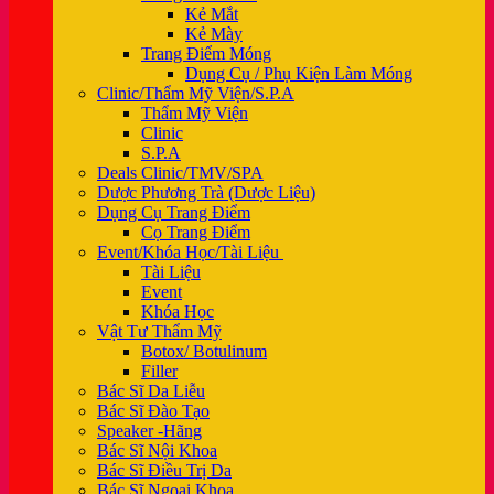
Kẻ Mắt
Kẻ Mày
Trang Điểm Móng
Dụng Cụ / Phụ Kiện Làm Móng
Clinic/Thẩm Mỹ Viện/S.P.A
Thẩm Mỹ Viện
Clinic
S.P.A
Deals Clinic/TMV/SPA
Dược Phương Trà (Dược Liệu)
Dụng Cụ Trang Điểm
Cọ Trang Điểm
Event/Khóa Học/Tài Liệu
Tài Liệu
Event
Khóa Học
Vật Tư Thẩm Mỹ
Botox/ Botulinum
Filler
Bác Sĩ Da Liễu
Bác Sĩ Đào Tạo
Speaker -Hãng
Bác Sĩ Nội Khoa
Bác Sĩ Điều Trị Da
Bác Sĩ Ngoại Khoa