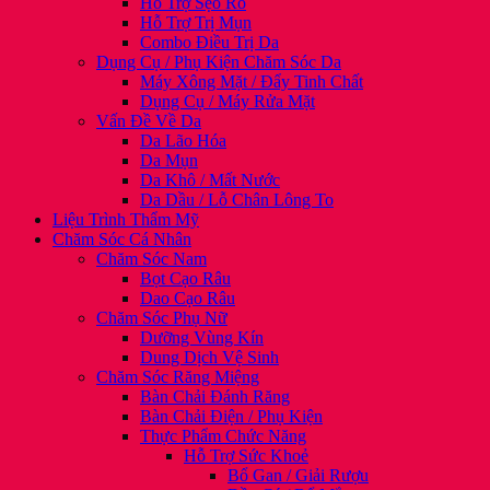
Hỗ Trợ Sẹo Rỗ
Hỗ Trợ Trị Mụn
Combo Điều Trị Da
Dụng Cụ / Phụ Kiện Chăm Sóc Da
Máy Xông Mặt / Đẩy Tinh Chất
Dụng Cụ / Máy Rửa Mặt
Vấn Đề Về Da
Da Lão Hóa
Da Mụn
Da Khô / Mất Nước
Da Dầu / Lỗ Chân Lông To
Liệu Trình Thẩm Mỹ
Chăm Sóc Cá Nhân
Chăm Sóc Nam
Bọt Cạo Râu
Dao Cạo Râu
Chăm Sóc Phụ Nữ
Dưỡng Vùng Kín
Dung Dịch Vệ Sinh
Chăm Sóc Răng Miệng
Bàn Chải Đánh Răng
Bàn Chải Điện / Phụ Kiện
Thực Phẩm Chức Năng
Hỗ Trợ Sức Khoẻ
Bổ Gan / Giải Rượu