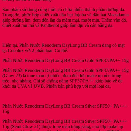
Long
Sản phẩm sử dụng công thức có chứa nhiều thành phần dưỡng da.
BB
Trong đó, phức hợp chiết xuất dầu hạt Jojoba và dầu hạt Macadamia
Cream
giúp dưỡng ẩm, đem đến làn da mềm mại, mướt mịn. Thêm vào đó,
Cushion
chiết xuất rau má và Panthenol giúp làm dịu và cân bằng da.
Gold
SPF
37/PA++
[OtelStarx-
Hiện tại, Phấn Nước Renoderm DayLong BB Cream đang có mặt
Chính
tại Cocolux với 2 phân loại. Cụ thể:
Hãng]
số
Phấn Nước Renoderm DayLong BB Cream Gold SPF37/PA++ 15g
lượng
Phấn Nước Renoderm DayLong BB Cream Gold SPF37/PA++ 15g
(Glow 23) là tone màu tự nhiên, đem đến lớp make up nền trong
trẻo, nhẹ nhàng. Chỉ số chống nắng SPF37/PA++ giúp bảo vệ da
khỏi tia UVA và UVB. Phiên bản phù hợp với mọi loại da.
Phấn Nước Renoderm DayLong BB Cream Silver SPF50+ PA+++
15g
Phấn Nước Renoderm DayLong BB Cream Silver SPF50+ PA+++
15g (Semi Glow 21) thuộc tone màu trắng sáng, cho lớp make up