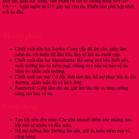
tươi tắn, giàu sức sống. Sản phẩm có chỉ số chống nắng SPF50+
PA+++, ngăn ngừa tia UV gây hại cho da. Phiên bản phù hợp nhất
với da dầu.
Thành phần
Chiết xuất dầu hạt Jojoba: Cung cấp độ ẩm sâu, giúp làm
mềm da, cải thiện độ đàn hồi, duy trì làn da mướt mịn.
Chiết xuất dầu hạt Macadamia: Bổ sung axit béo thiết yếu,
nuôi dưỡng làn da mềm mại, chống oxy hóa và bảo vệ da
khỏi tác nhân môi trường.
Chiết xuất rau má: Có đặc tính làm dịu, hỗ trợ phục hồi da tổn
thương, giảm mẩn đỏ và kích ứng.
Panthenol: Giúp làm dịu da, giữ ẩm lâu dài và tăng cường
hàng rào bảo vệ da.
Công dụng
Tạo lớp nền đều màu: Che phủ khuyết điểm nhẹ nhàng, tạo
lớp nền tự nhiên và đều màu.
Hỗ trợ dưỡng ẩm: Dưỡng ẩm sâu, giữ da luôn mềm mại và
căng bóng.