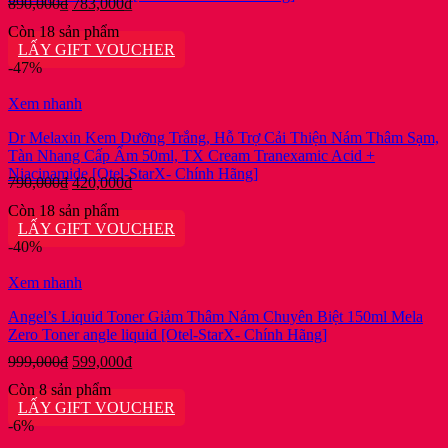
Giá
Giá
890,000
₫
783,000
₫
gốc
hiện
Còn 18 sản phẩm
là:
tại
LẤY GIFT VOUCHER
890,000₫.
là:
-47%
783,000₫.
Xem nhanh
Dr Melaxin Kem Dưỡng Trắng, Hỗ Trợ Cải Thiện Nám Thâm Sạm,
Tàn Nhang Cấp Ẩm 50ml, TX Cream Tranexamic Acid +
Niacinamide [Otel-StarX- Chính Hãng]
Giá
Giá
790,000
₫
420,000
₫
gốc
hiện
Còn 18 sản phẩm
là:
tại
LẤY GIFT VOUCHER
790,000₫.
là:
-40%
420,000₫.
Xem nhanh
Angel’s Liquid Toner Giảm Thâm Nám Chuyên Biệt 150ml Mela
Zero Toner angle liquid [Otel-StarX- Chính Hãng]
Giá
Giá
999,000
₫
599,000
₫
gốc
hiện
Còn 8 sản phẩm
là:
tại
LẤY GIFT VOUCHER
999,000₫.
là:
-6%
599,000₫.