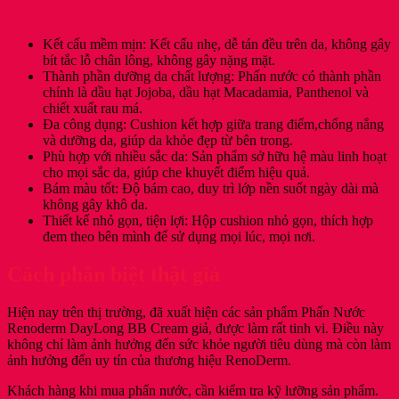
Kết cấu mềm mịn: Kết cấu nhẹ, dễ tán đều trên da, không gây
bít tắc lỗ chân lông, không gây nặng mặt.
Thành phần dưỡng da chất lượng: Phấn nước có thành phần
chính là dầu hạt Jojoba, dầu hạt Macadamia, Panthenol và
chiết xuất rau má.
Đa công dụng: Cushion kết hợp giữa trang điểm,chống nắng
và dưỡng da, giúp da khỏe đẹp từ bên trong.
Phù hợp với nhiều sắc da: Sản phẩm sở hữu hệ màu linh hoạt
cho mọi sắc da, giúp che khuyết điểm hiệu quả.
Bám màu tốt: Độ bám cao, duy trì lớp nền suốt ngày dài mà
không gây khô da.
Thiết kế nhỏ gọn, tiện lợi: Hộp cushion nhỏ gọn, thích hợp
đem theo bên mình để sử dụng mọi lúc, mọi nơi.
Cách phân biệt thật giả
Hiện nay trên thị trường, đã xuất hiện các sản phẩm Phấn Nước
Renoderm DayLong BB Cream giả, được làm rất tinh vi. Điều này
không chỉ làm ảnh hưởng đến sức khỏe người tiêu dùng mà còn làm
ảnh hưởng đến uy tín của thương hiệu RenoDerm.
Khách hàng khi mua phấn nước, cần kiểm tra kỹ lưỡng sản phẩm.