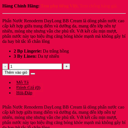
Hàng Chính Hãng:
Tem phụ tiếng Việt,
Tem chống hàng giả.
Phấn Nước Renoderm DayLong BB Cream là dòng phấn nước cao
cấp kết hợp giữa trang điểm và dưỡng da, mang đến lớp nền tự
nhiên, mỏng nhẹ nhưng vẫn che phủ tốt. Với kết cấu mịn mượt,
phấn nước này tạo hiệu ứng căng bóng khỏe mạnh mà không gây bí
da hay bít tắc lỗ chân lông
2 Bp Lingerie:
Da trắng hồng
3 By Linen:
Da tự nhiên
Renoderm
Phấn
Thêm vào giỏ
Nước
Dưỡng
Mô Tả
Da
Đánh Giá (0)
#23
Hỏi-Đáp
Gold
Trung
Bình
Phấn Nước Renoderm DayLong BB Cream là dòng phấn nước cao
Sáng
cấp kết hợp giữa trang điểm và dưỡng da, mang đến lớp nền tự
15g
nhiên, mỏng nhẹ nhưng vẫn che phủ tốt. Với kết cấu mịn mượt,
RENODERM
phấn nước này tạo hiệu ứng căng bóng khỏe mạnh mà không gây bí
Day
da hay bít tắc lỗ chân lông.