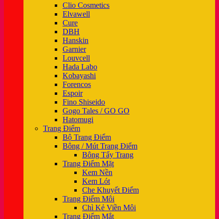
Clio Cosmetics
Elvawell
Cure
DBH
Hanskin
Garnier
Louvcell
Hada Labo
Kobayashi
Forencos
Espoir
Fino Shiseido
Gogo Tales / GO GO
Hatomugi
Trang Điểm
Bộ Trang Điểm
Bông / Mút Trang Điểm
Bông Tẩy Trang
Trang Điểm Mặt
Kem Nền
Kem Lót
Che Khuyết Điểm
Trang Điểm Môi
Chì Kẻ Viền Môi
Trang Điểm Mắt