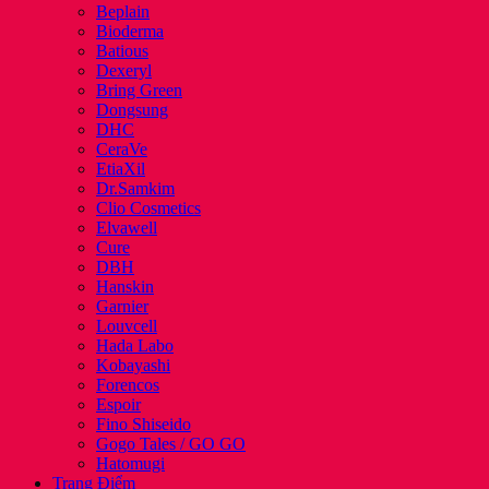
Beplain
Bioderma
Batious
Dexeryl
Bring Green
Dongsung
DHC
CeraVe
EtiaXil
Dr.Samkim
Clio Cosmetics
Elvawell
Cure
DBH
Hanskin
Garnier
Louvcell
Hada Labo
Kobayashi
Forencos
Espoir
Fino Shiseido
Gogo Tales / GO GO
Hatomugi
Trang Điểm