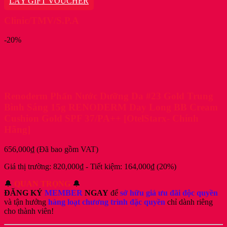
LẤY GIFT VOUCHER
198,000₫.
là:
186,000₫.
Clinic/TMV/S.P.A
-20%
Renoderm Phấn Nước Dưỡng Da #23 Gold Trung
Bình Sáng 15g RENODERM Day Long BB Cream
Cushion Gold SPF 37/PA++ [OtelStarx- Chính
Hãng]
656,000
₫
(Đã bao gồm VAT)
Giá thị trường:
820,000
₫
-
Tiết kiệm:
164,000
₫
(20%)
🔔
QUAN TRỌNG
🔔
ĐĂNG KÝ
MEMBER
NGAY
để
sở hữu giá ưu đãi độc quyền
và tận hưởng
hàng loạt chương trình đặc quyền
chỉ dành riêng
cho thành viên!