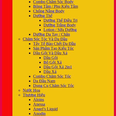
Combo Chăm Sóc Body
Bông Tắm / Phụ Kiện Tắm
Chống Nắng Body
Dưỡng Thể
Dưỡng Thể Điều Trị
Dưỡng Trắng Body
Lotion / Sữa Dưỡng
Dưỡng Da Tay / Chân
Chăm Sóc Tóc Và Da Đầu
Tẩy Tế Bào Chết Da Đầu
Sản Phẩm Tạo Kiểu Tóc
Dầu Gội Và Dầu Xả
Dầu Gội
Bộ Gội Xả
Dầu Gội Xả 2in1
Dầu Xả
Combo Chăm Sóc Tóc
Da Đầu Nam
Dụng Cụ Chăm Sóc Tóc
Nước Hoa
Thương Hiệu
Aloins
Anessa
Angel’s Liquid
Anodin