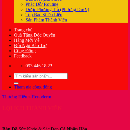
Phác Đồ/ Routine
Dược Phương Trà (Phương Dược)
Top Bác Sĩ Da Liễu
Sản Phẩm Thành Viên
Trang chủ
Quà Tặng Độc Quyền
Hàng Mới Về
Đội Ngũ Bảo Trợ
Cộng Đồng
Feedback
093 446 18 23
Tìm
kiếm:
Tham gia cộng đồng
Thương Hiệu
»
Renoderm
LỢI ÍCH THÀNH VIÊN
Bản Đồ
Sức Khỏe & Sắc Đẹp
Cá Nhân Hóa