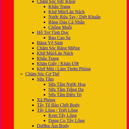
Chăm Sóc Sức Khoẻ
Khẩu Trang
Khử Mùi/Lăn Nách
Nước Rửa Tay / Diệt Khuẩn
Băng Dán Cá Nhân
Chống Muỗi
Hỗ Trợ Tình Dục
Bao Cao Su
Băng Vệ Sinh
Chăm Sóc Răng Miệng
Khử Mùi/Lăn Nách
Khẩu Trang
Khăn Giấy / Khăn Ướt
Khử Mùi / Làm Thơm Phòng
Chăm Sóc Cơ Thể
Sữa Tắm
Sữa Tắm Nước Hoa
Sữa Tắm Trắng Da
Sữa Tắm Điều Trị
Xà Phòng
Tẩy Tế Bào Chết Body
Tẩy Lông / Triệt Lông
Kem Tẩy Lông
Dụng Cụ Tẩy Lông
Dưỡng Ẩm Body