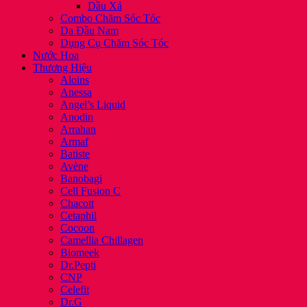
Dầu Xả
Combo Chăm Sóc Tóc
Da Đầu Nam
Dụng Cụ Chăm Sóc Tóc
Nước Hoa
Thương Hiệu
Aloins
Anessa
Angel’s Liquid
Anodin
Arrahan
Armaf
Batiste
Avène
Banobagi
Cell Fusion C
Chacott
Cetaphil
Cocoon
Camellia Chillagen
Biomeek
Dr.Pepti
CNP
Celefit
Dr.G