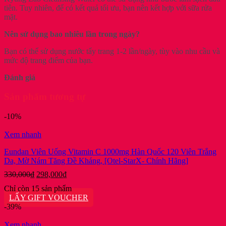
tiên. Tuy nhiên, để có kết quả tối ưu, bạn nên kết hợp với sữa rửa
mặt.
Nên sử dụng bao nhiêu lần trong ngày?
Bạn có thể sử dụng nước tẩy trang 1-2 lần/ngày, tùy vào nhu cầu và
mức độ trang điểm của bạn.
Đánh giá
Sản phẩm tương tự
-10%
Xem nhanh
Eundan Viên Uống Vitamin C 1000mg Hàn Quốc 120 Viên Trắng
Da, Mờ Nám Tăng Đề Kháng, [Otel-StarX- Chính Hãng]
Giá
Giá
330,000
₫
298,000
₫
gốc
hiện
Chỉ còn 15 sản phẩm
là:
tại
LẤY GIFT VOUCHER
330,000₫.
là:
-39%
298,000₫.
Xem nhanh