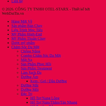
Liên hệ
© 2026. CÔNG TY TNHH OTEL-STARX - Thiết kế bởi
WebDaiTin.vn
Hàng Mới Về
Sản phẩm Bán Chạy
Liệu Trình Mục Tiêu
Mỹ Phẩm High-End
Mỹ Phẩm Thuần Chay
Dược mỹ phẩm
Chăm Sóc Da Mặt
Chống Nắng
Combo Chăm Sóc Da Mặt
Mặt Nạ
Sản Phẩm Phục Hồi
Sản Phẩm Treatment
Làm Sạch Da
Dưỡng Ẩm
Kem / Gel / Dầu Dưỡng
Dưỡng Mắt
Dưỡng Môi
Đặc Trị
Hỗ Trợ Nang Lông
Hỗ Trợ Nám/Thâm/Tàn Nhang