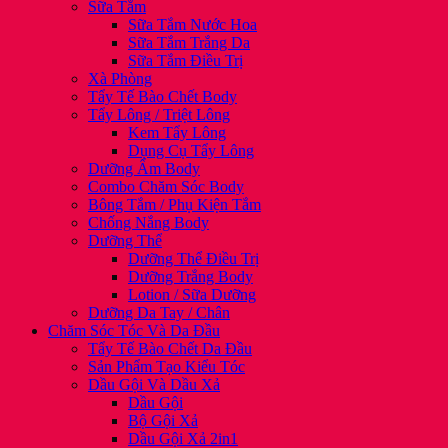
Sữa Tắm
Sữa Tắm Nước Hoa
Sữa Tắm Trắng Da
Sữa Tắm Điều Trị
Xà Phòng
Tẩy Tế Bào Chết Body
Tẩy Lông / Triệt Lông
Kem Tẩy Lông
Dụng Cụ Tẩy Lông
Dưỡng Ẩm Body
Combo Chăm Sóc Body
Bông Tắm / Phụ Kiện Tắm
Chống Nắng Body
Dưỡng Thể
Dưỡng Thể Điều Trị
Dưỡng Trắng Body
Lotion / Sữa Dưỡng
Dưỡng Da Tay / Chân
Chăm Sóc Tóc Và Da Đầu
Tẩy Tế Bào Chết Da Đầu
Sản Phẩm Tạo Kiểu Tóc
Dầu Gội Và Dầu Xả
Dầu Gội
Bộ Gội Xả
Dầu Gội Xả 2in1