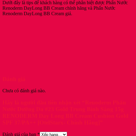
Dưới đây là tips để khách hàng có thể phân biệt được Phấn Nước
Renoderm DayLong BB Cream chính hãng và Phấn Nước
Renoderm DayLong BB Cream giả.
Đánh giá
Chưa có đánh giá nào.
Hãy là người đầu tiên nhận xét “Renoderm Phấn
Nước Dưỡng Da #23 Gold Trung Bình Sáng 15g
RENODERM Day Long BB Cream Cushion Gold
SPF 37/PA++ [OtelStarx- Chính Hãng]”
Đánh giá của bạn
*