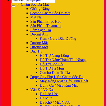
Dược mỹ phẩm
kiếm:
Chăm Sóc Da Mặt
Chống Nắng
Combo Chăm Sóc Da Mặt
Mặt Nạ
Sản Phẩm Phục Hồi
Sản Phẩm Treatment
Làm Sạch Da
Dưỡng Ẩm
Kem / Gel / Dầu Dưỡng
Dưỡng Mắt
Dưỡng Môi
Đặc Trị
Hỗ Trợ Nang Lông
Hỗ Trợ Nám/Thâm/Tàn Nhang
Hỗ Trợ Sẹo Rỗ
Hỗ Trợ Trị Mụn
Combo Điều Trị Da
Dụng Cụ / Phụ Kiện Chăm Sóc Da
Máy Xông Mặt / Đẩy Tinh Chất
Dụng Cụ / Máy Rửa Mặt
Vấn Đề Về Da
Da Lão Hóa
Da Mụn
Da Khô / Mất Nước