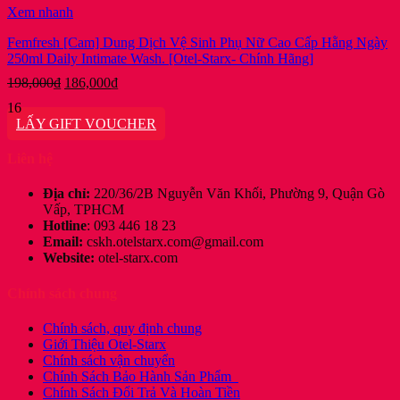
Xem nhanh
Femfresh [Cam] Dung Dịch Vệ Sinh Phụ Nữ Cao Cấp Hằng Ngày
250ml Daily Intimate Wash. [Otel-Starx- Chính Hãng]
Giá
Giá
198,000
₫
186,000
₫
gốc
hiện
16
là:
tại
LẤY GIFT VOUCHER
198,000₫.
là:
186,000₫.
Liên hệ
Địa chỉ:
220/36/2B Nguyễn Văn Khối, Phường 9, Quận Gò
Vấp, TPHCM
Hotline
: 093 446 18 23
Email:
cskh.otelstarx.com@gmail.com
Website:
otel-starx.com
Chính sách chung
Chính sách, quy định chung
Giới Thiệu Otel-Starx
Chính sách vận chuyển
Chính Sách Bảo Hành Sản Phẩm
Chính Sách Đổi Trả Và Hoàn Tiền