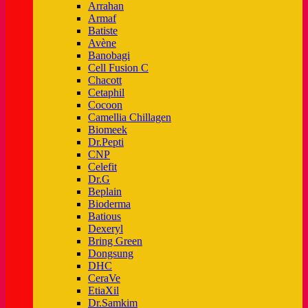
Arrahan
Armaf
Batiste
Avène
Banobagi
Cell Fusion C
Chacott
Cetaphil
Cocoon
Camellia Chillagen
Biomeek
Dr.Pepti
CNP
Celefit
Dr.G
Beplain
Bioderma
Batious
Dexeryl
Bring Green
Dongsung
DHC
CeraVe
EtiaXil
Dr.Samkim