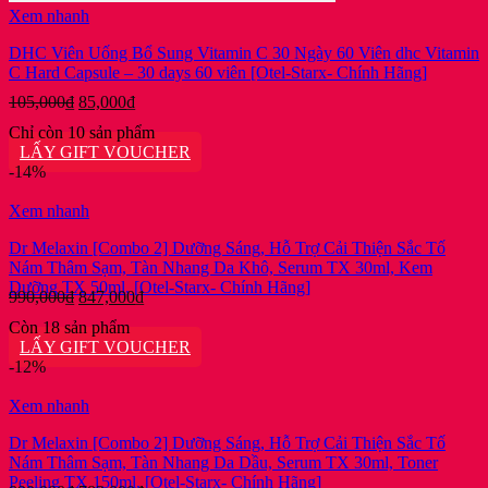
Xem nhanh
DHC Viên Uống Bổ Sung Vitamin C 30 Ngày 60 Viên dhc Vitamin
C Hard Capsule – 30 days 60 viên [Otel-Starx- Chính Hãng]
Giá
Giá
105,000
₫
85,000
₫
gốc
hiện
Chỉ còn 10 sản phẩm
là:
tại
LẤY GIFT VOUCHER
105,000₫.
là:
-14%
85,000₫.
Xem nhanh
Dr Melaxin [Combo 2] Dưỡng Sáng, Hỗ Trợ Cải Thiện Sắc Tố
Nám Thâm Sạm, Tàn Nhang Da Khô, Serum TX 30ml, Kem
Dưỡng TX 50ml, [Otel-Starx- Chính Hãng]
Giá
Giá
990,000
₫
847,000
₫
gốc
hiện
Còn 18 sản phẩm
là:
tại
LẤY GIFT VOUCHER
990,000₫.
là:
-12%
847,000₫.
Xem nhanh
Dr Melaxin [Combo 2] Dưỡng Sáng, Hỗ Trợ Cải Thiện Sắc Tố
Nám Thâm Sạm, Tàn Nhang Da Dầu, Serum TX 30ml, Toner
Peeling TX 150ml, [Otel-Starx- Chính Hãng]