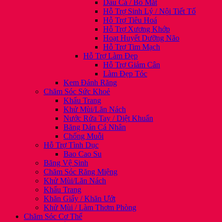
Dầu Cá / Bổ Mắt
Hỗ Trợ Sinh Lý / Nội Tiết Tố
Hỗ Trợ Tiêu Hoá
Hỗ Trợ Xương Khớp
Hoạt Huyết Dưỡng Não
Hỗ Trợ Tim Mạch
Hỗ Trợ Làm Đẹp
Hỗ Trợ Giảm Cân
Làm Đẹp Tóc
Kem Đánh Răng
Chăm Sóc Sức Khoẻ
Khẩu Trang
Khử Mùi/Lăn Nách
Nước Rửa Tay / Diệt Khuẩn
Băng Dán Cá Nhân
Chống Muỗi
Hỗ Trợ Tình Dục
Bao Cao Su
Băng Vệ Sinh
Chăm Sóc Răng Miệng
Khử Mùi/Lăn Nách
Khẩu Trang
Khăn Giấy / Khăn Ướt
Khử Mùi / Làm Thơm Phòng
Chăm Sóc Cơ Thể