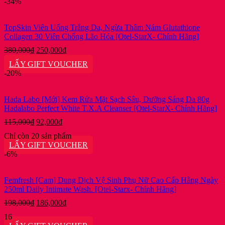
-34%
TopSkin Viên Uống Trắng Da, Ngừa Thâm Nám Glutathione
Collagen 30 Viên Chống Lão Hóa [Otel-StarX- Chính Hãng]
Giá
Giá
380,000
₫
250,000
₫
gốc
hiện
LẤY GIFT VOUCHER
là:
tại
-20%
380,000₫.
là:
250,000₫.
Hada Labo [Mới] Kem Rửa Mặt Sạch Sâu, Dưỡng Sáng Da 80g
Hadalabo Perfect White T.X.A Cleanser [Otel-StarX- Chính Hãng]
Giá
Giá
115,000
₫
92,000
₫
gốc
hiện
Chỉ còn 20 sản phẩm
là:
tại
LẤY GIFT VOUCHER
115,000₫.
là:
-6%
92,000₫.
Femfresh [Cam] Dung Dịch Vệ Sinh Phụ Nữ Cao Cấp Hằng Ngày
250ml Daily Intimate Wash. [Otel-Starx- Chính Hãng]
Giá
Giá
198,000
₫
186,000
₫
gốc
hiện
16
là:
tại