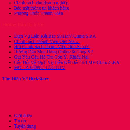
Chính sách cho doanh nghiệp
Bảo mật thông tin khách hàng
Phương Thức Thanh Toán
Hướng Dẫn Dịch Vụ
Dịch Vụ Liên Kết Bác Sĩ/TMV/Clinic/S.P.A
Chính Sách Thành Viên Otel-Starx
Hỏi Chính Sách Thành Viên Otel-Starx?
Hướng Dẫn Mua Hàng Online & Cộng Sự
Gửi Yêu Cầu Hỗ Trợ Góp Ý, Khiếu Nại
Câu Hỏi Về Dịch Vụ Liên Kết Bác Sĩ/TMV/Clinic/S.P.A
MÔ TẢ CÔNG TÁC CTV
Tìm Hiểu Về Otel-Starx
Giới thiệu
Tin tức
Tuyển dụng