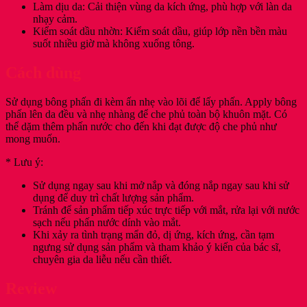
Làm dịu da: Cải thiện vùng da kích ứng, phù hợp với làn da
nhạy cảm.
Kiểm soát dầu nhờn: Kiểm soát dầu, giúp lớp nền bền màu
suốt nhiều giờ mà không xuống tông.
Cách dùng
Sử dụng bông phấn đi kèm ấn nhẹ vào lõi để lấy phấn. Apply bông
phấn lên da đều và nhẹ nhàng để che phủ toàn bộ khuôn mặt. Có
thể dặm thêm phấn nước cho đến khi đạt được độ che phủ như
mong muốn.
* Lưu ý:
Sử dụng ngay sau khi mở nắp và đóng nắp ngay sau khi sử
dụng để duy trì chất lượng sản phẩm.
Tránh để sản phẩm tiếp xúc trực tiếp với mắt, rửa lại với nước
sạch nếu phấn nước dính vào mắt.
Khi xảy ra tình trạng mẩn đỏ, dị ứng, kích ứng, cần tạm
ngưng sử dụng sản phẩm và tham khảo ý kiến của bác sĩ,
chuyên gia da liễu nếu cần thiết.
Review