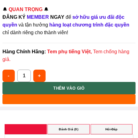
🔔
QUAN TRỌNG
🔔
ĐĂNG KÝ
MEMBER
NGAY
để
sở hữu giá ưu đãi độc
quyền
và tận hưởng
hàng loạt chương trình đặc quyền
chỉ dành riêng cho thành viên!
Hàng Chính Hãng:
Tem phụ tiếng Việt,
Tem chống hàng
giả.
Pretty Skin [Combo 4] Rau Má Làm Sạch, Giảm Mụn Kiềm Dầu PRE
THÊM VÀO GIỎ
Đánh Giá (0)
Hỏi-Đáp