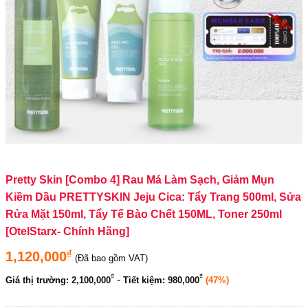
Pretty Skin [Combo 4] Rau Má Làm Sạch, Giảm Mụn
Kiềm Dầu PRETTYSKIN Jeju Cica: Tẩy Trang 500ml, Sửa
Rửa Mặt 150ml, Tẩy Tế Bào Chết 150ML, Toner 250ml
[OtelStarx- Chính Hãng]
₫
1,120,000
(Đã bao gồm VAT)
₫
₫
-
Giá thị trường:
2,100,000
Tiết kiệm:
980,000
(47%)