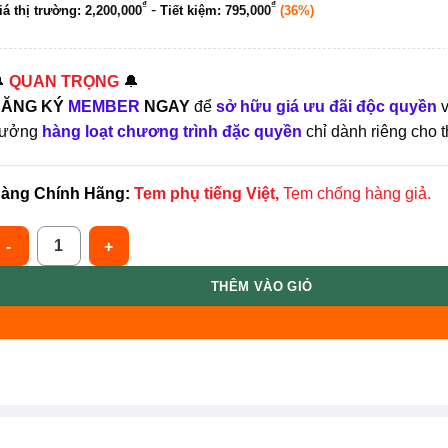
₫
₫
-
iá thị trường:
2,200,000
Tiết kiệm:
795,000
(36%)

QUAN TRỌNG
🔔
ĂNG KÝ
MEMBER
NGAY
để
sở hữu giá ưu đãi độc quyền
v
ưởng
hàng loạt chương trình đặc quyền
chỉ dành riêng cho t
àng Chính Hãng:
Tem phụ tiếng Việt,
Tem chống hàng giả.
retty Skin [Combo 4 --Thường] Phục Hồi, Cấp Ẩm Da Khô, Nhạy 
THÊM VÀO GIỎ