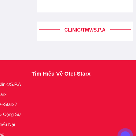
CLINIC/TMV/S.P.A
Tìm Hiểu Về Otel-Starx
linic/S.P.A
tarx
el-Starx?
& Cộng Sự
iếu Nại
ác