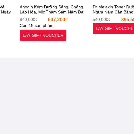
 Vệ
Anodin Kem Dưỡng Sáng, Chống
Dr Melaxin Toner Dư
 Ngày
Lão Hóa, Mờ Thâm Sạm Nám Đa
Ngừa Nám Cân Bằng 
[Otel-
Tầng 35ml GOLDNEXAMIC™ 10X
Lỗ Chân Lông 150ml 
Giá
Giá
Giá
Giá
840,000
₫
607,200
₫
540,000
₫
395,5
Cream [Otel-StarX- Chính Hãng]
Toner [Otel-StarX- C
hiện
gốc
hiện
gốc
Còn 18 sản phẩm
tại
là:
tại
là:
LẤY GIFT VOUCHE
là:
840,000₫.
là:
540,00
LẤY GIFT VOUCHER
186,000₫.
607,200₫.