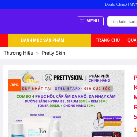
Bỏ
Deals Clinic/TMV
qua
nội
Tìm
MENU
kiếm:
dung
DANH MỤC SẢN PHẨM
TRANG CHỦ
QUÀ
Thương Hiệu
»
Pretty Skin
P
-36%
K
M
R
5
1