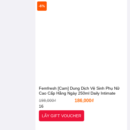
-6%
Femfresh [Cam] Dung Dịch Vệ Sinh Phụ Nữ
Cao Cấp Hằng Ngày 250ml Daily Intimate
Wash. [Otel-Starx- Chính Hãng]
Giá
Giá
198,000
₫
186,000
₫
gốc
hiện
16
là:
tại
198,000₫.
là:
LẤY GIFT VOUCHER
186,000₫.