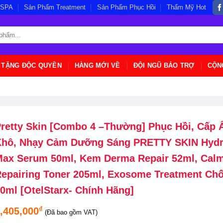
/SPA
Sản Phẩm Treatment
Sản Phẩm Phục Hồi
Thẩm Mỹ Hot
 TẶNG ĐỘC QUYỀN
HÀNG MỚI VỀ
ĐỘI NGŨ BẢO TRỢ
CỘN
retty Skin [Combo 4 –Thường] Phục Hồi, Cấp
hô, Nhạy Cảm Dưỡng Sáng PRETTY SKIN Hydr
ax Serum 50ml, Kem Derma Repair 52ml, Cal
epairing Toner 205ml, Exosome Treatment Ch
0ml [OtelStarx- Chính Hãng]
₫
,405,000
(Đã bao gồm VAT)