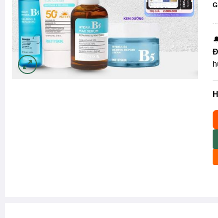
G

Đ
h
H
P