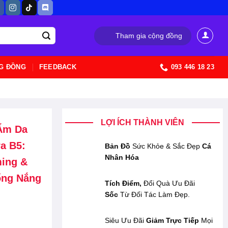
Tham gia cộng đồng
G ĐỒNG
FEEDBACK
093 446 18 23
LỢI ÍCH THÀNH VIÊN
 Ẩm Da
a B5:
Bản Đồ
Sức Khỏe & Sắc Đẹp
Cá
Nhân Hóa
ming &
ống Nắng
Tích Điểm,
Đổi Quà Ưu Đãi
Sốc
Từ Đối Tác Làm Đẹp.
Siêu Ưu Đãi
Giảm Trực Tiếp
Mọi