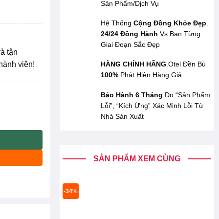
Sản Phẩm/Dịch Vụ
Hệ Thống
Cộng Đồng Khỏe Đẹp
.
24/24 Đồng Hành
Vs Bạn Từng
Giai Đoạn Sắc Đẹp
à tận
hành viên!
HÀNG CHÍNH HÃNG
.Otel Đền Bù
100%
Phát Hiện Hàng Giả
Bảo Hành 6 Tháng
Do “Sản Phẩm
Lỗi”, “Kích Ứng” Xác Minh Lỗi Từ
Cảm Dưỡng Sáng PRETTY SKIN Hydra B5: Max Serum 50ml, Kem Derm
Nhà Sản Xuất
SẢN PHẨM XEM CÙNG
-34%