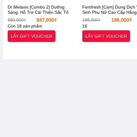
Dr Melaxin [Combo 2] Dưỡng
Femfresh [Cam] Dung Dịch
Sáng, Hỗ Trợ Cải Thiện Sắc Tố
Sinh Phụ Nữ Cao Cấp Hằng
Nám Thâm Sạm, Tàn Nhang Da
250ml Daily Intimate Wash. 
Giá
Giá
Giá
990,000
₫
847,000
₫
198,000
₫
186,000
₫
Khô, Serum TX 30ml, Kem Dưỡng
Starx- Chính Hãng]
gốc
hiện
gốc
Còn 18 sản phẩm
16
TX 50ml, [Otel-Starx- Chính Hãng]
là:
tại
là:
990,000₫.
là:
198,000₫.
LẤY GIFT VOUCHER
LẤY GIFT VOUCHER
847,000₫.