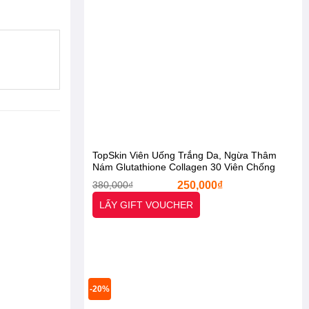
TopSkin Viên Uống Trắng Da, Ngừa Thâm
Nám Glutathione Collagen 30 Viên Chống
Lão Hóa [Otel-StarX- Chính Hãng]
Giá
Giá
380,000
₫
250,000
₫
-47%
-12%
gốc
hiện
là:
tại
LẤY GIFT VOUCHER
380,000₫.
là:
250,000₫.
-20%