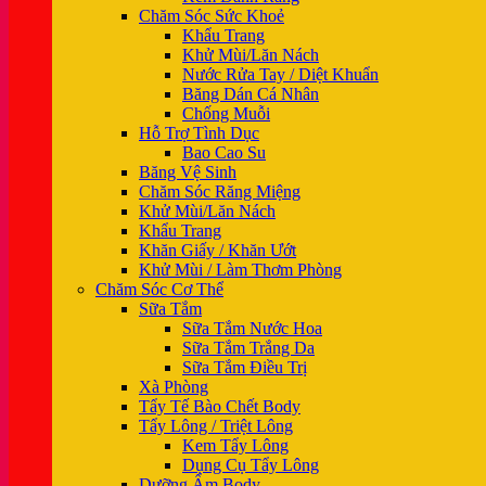
Chăm Sóc Sức Khoẻ
Khẩu Trang
Khử Mùi/Lăn Nách
Nước Rửa Tay / Diệt Khuẩn
Băng Dán Cá Nhân
Chống Muỗi
Hỗ Trợ Tình Dục
Bao Cao Su
Băng Vệ Sinh
Chăm Sóc Răng Miệng
Khử Mùi/Lăn Nách
Khẩu Trang
Khăn Giấy / Khăn Ướt
Khử Mùi / Làm Thơm Phòng
Chăm Sóc Cơ Thể
Sữa Tắm
Sữa Tắm Nước Hoa
Sữa Tắm Trắng Da
Sữa Tắm Điều Trị
Xà Phòng
Tẩy Tế Bào Chết Body
Tẩy Lông / Triệt Lông
Kem Tẩy Lông
Dụng Cụ Tẩy Lông
Dưỡng Ẩm Body