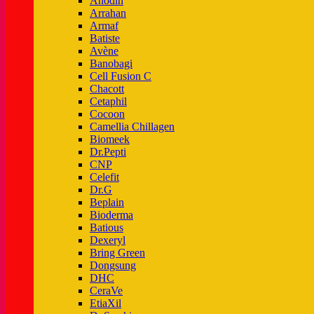
Anodin
Arrahan
Armaf
Batiste
Avène
Banobagi
Cell Fusion C
Chacott
Cetaphil
Cocoon
Camellia Chillagen
Biomeek
Dr.Pepti
CNP
Celefit
Dr.G
Beplain
Bioderma
Batious
Dexeryl
Bring Green
Dongsung
DHC
CeraVe
EtiaXil