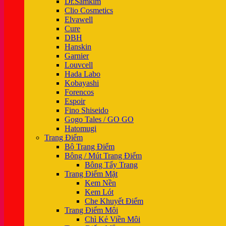
Dr.Samkim
Clio Cosmetics
Elvawell
Cure
DBH
Hanskin
Garnier
Louvcell
Hada Labo
Kobayashi
Forencos
Espoir
Fino Shiseido
Gogo Tales / GO GO
Hatomugi
Trang Điểm
Bộ Trang Điểm
Bông / Mút Trang Điểm
Bông Tẩy Trang
Trang Điểm Mặt
Kem Nền
Kem Lót
Che Khuyết Điểm
Trang Điểm Môi
Chì Kẻ Viền Môi