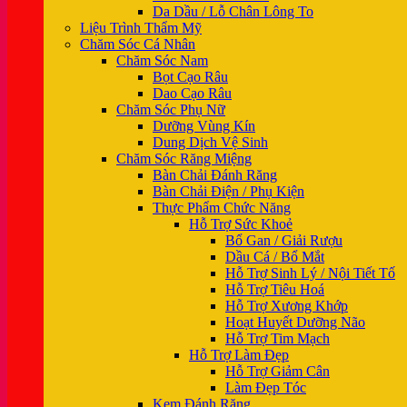
Da Dầu / Lỗ Chân Lông To
Liệu Trình Thẩm Mỹ
Chăm Sóc Cá Nhân
Chăm Sóc Nam
Bọt Cạo Râu
Dao Cạo Râu
Chăm Sóc Phụ Nữ
Dưỡng Vùng Kín
Dung Dịch Vệ Sinh
Chăm Sóc Răng Miệng
Bàn Chải Đánh Răng
Bàn Chải Điện / Phụ Kiện
Thực Phẩm Chức Năng
Hỗ Trợ Sức Khoẻ
Bổ Gan / Giải Rượu
Dầu Cá / Bổ Mắt
Hỗ Trợ Sinh Lý / Nội Tiết Tố
Hỗ Trợ Tiêu Hoá
Hỗ Trợ Xương Khớp
Hoạt Huyết Dưỡng Não
Hỗ Trợ Tim Mạch
Hỗ Trợ Làm Đẹp
Hỗ Trợ Giảm Cân
Làm Đẹp Tóc
Kem Đánh Răng