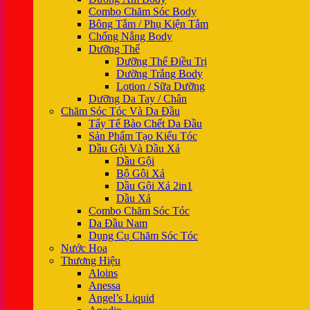
Combo Chăm Sóc Body
Bông Tắm / Phụ Kiện Tắm
Chống Nắng Body
Dưỡng Thể
Dưỡng Thể Điều Trị
Dưỡng Trắng Body
Lotion / Sữa Dưỡng
Dưỡng Da Tay / Chân
Chăm Sóc Tóc Và Da Đầu
Tẩy Tế Bào Chết Da Đầu
Sản Phẩm Tạo Kiểu Tóc
Dầu Gội Và Dầu Xả
Dầu Gội
Bộ Gội Xả
Dầu Gội Xả 2in1
Dầu Xả
Combo Chăm Sóc Tóc
Da Đầu Nam
Dụng Cụ Chăm Sóc Tóc
Nước Hoa
Thương Hiệu
Aloins
Anessa
Angel’s Liquid