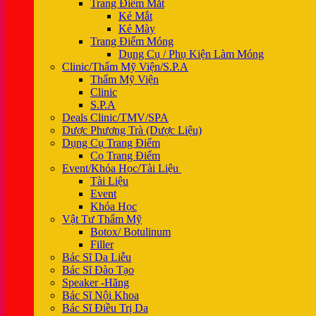
Trang Điểm Mắt
Kẻ Mắt
Kẻ Mày
Trang Điểm Móng
Dụng Cụ / Phụ Kiện Làm Móng
Clinic/Thẩm Mỹ Viện/S.P.A
Thẩm Mỹ Viện
Clinic
S.P.A
Deals Clinic/TMV/SPA
Dược Phương Trà (Dược Liệu)
Dụng Cụ Trang Điểm
Cọ Trang Điểm
Event/Khóa Học/Tài Liệu
Tài Liệu
Event
Khóa Học
Vật Tư Thẩm Mỹ
Botox/ Botulinum
Filler
Bác Sĩ Da Liễu
Bác Sĩ Đào Tạo
Speaker -Hãng
Bác Sĩ Nội Khoa
Bác Sĩ Điều Trị Da