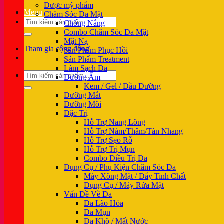
Dược mỹ phẩm
Menu
Chăm Sóc Da Mặt
Tìm
Chống Nắng
kiếm:
Combo Chăm Sóc Da Mặt
Mặt Nạ
Tham gia cộng đồng
Sản Phẩm Phục Hồi
Sản Phẩm Treatment
Làm Sạch Da
Tìm
Dưỡng Ẩm
kiếm:
Kem / Gel / Dầu Dưỡng
Dưỡng Mắt
Dưỡng Môi
Đặc Trị
Hỗ Trợ Nang Lông
Hỗ Trợ Nám/Thâm/Tàn Nhang
Hỗ Trợ Sẹo Rỗ
Hỗ Trợ Trị Mụn
Combo Điều Trị Da
Dụng Cụ / Phụ Kiện Chăm Sóc Da
Máy Xông Mặt / Đẩy Tinh Chất
Dụng Cụ / Máy Rửa Mặt
Vấn Đề Về Da
Da Lão Hóa
Da Mụn
Da Khô / Mất Nước