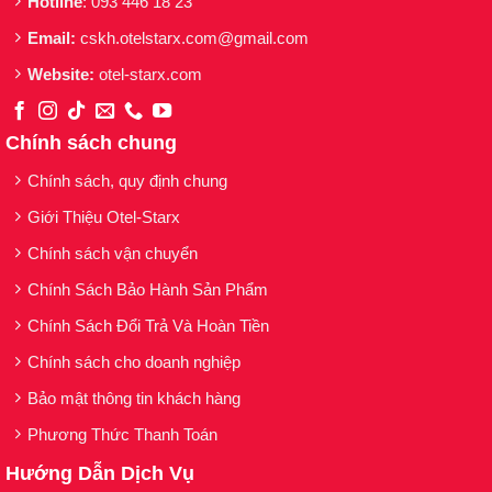
Hotline
: 093 446 18 23
phần được tinh chế và đã được cấp bằng sáng
chế tại Hàn Quốc, có tác dụng hiệu quả cao
Email:
cskh.otelstarx.com@gmail.com
trong điều trị nám
Website:
otel-starx.com
Niacinamide và arbutin giúp da trắng sáng dần
lên
Chính sách chung
Mật ong giúp tăng hàng rào bảo vệ da
Chính sách, quy định chung
Sữa chua, men bia, axit traexamic có tác dụng
Giới Thiệu Otel-Starx
oxy hóa mạnh mẽ
Chính sách vận chuyển
HƯỚNG DẪN SỬ DỤNG
Chính Sách Bảo Hành Sản Phẩm
Chính Sách Đổi Trả Và Hoàn Tiền
Rửa sạch mặt, để khô mặt
Chính sách cho doanh nghiệp
Thoa serum trị nám, massage nhẹ nhàng trong
vòng 2 phút để dưỡng chất thấm đều vào da
Bảo mật thông tin khách hàng
Thoa kem dưỡng, massage nhẹ nhàng trong
Phương Thức Thanh Toán
vòng 2 phút để kem tán đều và thấm đều vào
Hướng Dẫn Dịch Vụ
da