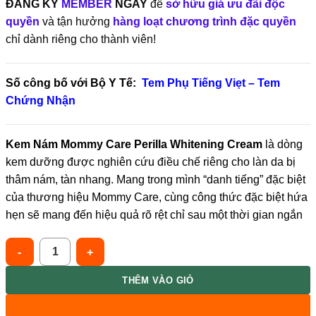
ĐĂNG KÝ
MEMBER
NGAY
để
sở hữu giá ưu đãi độc
quyền
và tận hưởng
hàng loạt chương trình đặc quyền
chỉ dành riêng cho thành viên!
Số công bố với Bộ Y Tế:
Tem Phụ Tiếng Viẹt – Tem
Chứng Nhận
Kem Nám Mommy Care Perilla Whitening Cream
là dòng
kem dưỡng được nghiên cứu điều chế riêng cho làn da bị
thâm nám, tàn nhang. Mang trong mình “danh tiếng” đặc biệt
của thương hiệu Mommy Care, cùng công thức đặc biệt hứa
hẹn sẽ mang đến hiệu quả rõ rệt chỉ sau một thời gian ngắn
Mommy Care [Combo 2] Cấp Ẩm Cải Thiện Nám Cho Da Perilla W
THÊM VÀO GIỎ