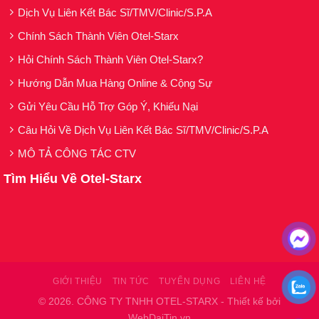
Dịch Vụ Liên Kết Bác Sĩ/TMV/Clinic/S.P.A
Sử dụng ngày 2 lần sáng và tối để đạt hiệu quả
Chính Sách Thành Viên Otel-Starx
cao
Hỏi Chính Sách Thành Viên Otel-Starx?
Sau 1 tuần bạn sẽ thấy làn da trắng sáng trông
thấy, các vết nám mờ dần
Hướng Dẫn Mua Hàng Online & Cộng Sự
Gửi Yêu Cầu Hỗ Trợ Góp Ý, Khiếu Nại
Kiên trì sử dụng, sẽ thấy nám sạm mờ nhiều,
da trắng sáng lên 1-2 tone
Câu Hỏi Về Dịch Vụ Liên Kết Bác Sĩ/TMV/Clinic/S.P.A
MÔ TẢ CÔNG TÁC CTV
Tìm Hiểu Về Otel-Starx
GIỚI THIỆU
TIN TỨC
TUYỂN DỤNG
LIÊN HỆ
© 2026. CÔNG TY TNHH OTEL-STARX - Thiết kế bởi
WebDaiTin.vn