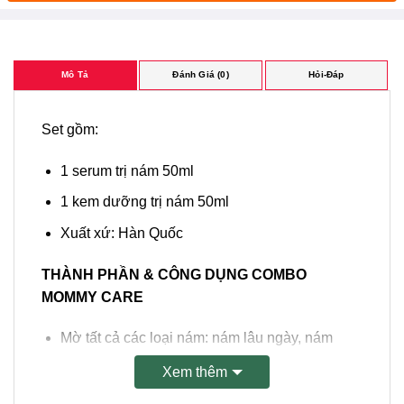
Mô Tả
Đánh Giá (0)
Hỏi-Đáp
Set gồm:
1 serum trị nám 50ml
1 kem dưỡng trị nám 50ml
Xuất xứ: Hàn Quốc
THÀNH PHẦN & CÔNG DỤNG COMBO
MOMMY CARE
Mờ tất cả các loại nám: nám lâu ngày, nám
chân đinh, sạm da, đồi mồi, tàn nhang
Xem thêm
Phù hợp đối với da nám, da xỉn màu, da không