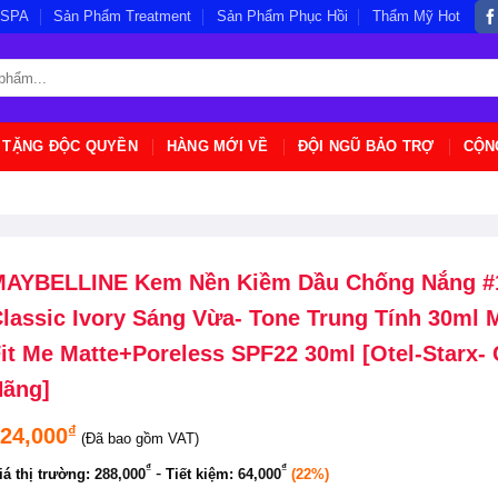
/SPA
Sản Phẩm Treatment
Sản Phẩm Phục Hồi
Thẩm Mỹ Hot
 TẶNG ĐỘC QUYỀN
HÀNG MỚI VỀ
ĐỘI NGŨ BẢO TRỢ
CỘN
MAYBELLINE Kem Nền Kiềm Dầu Chống Nắng #
lassic Ivory Sáng Vừa- Tone Trung Tính 30ml 
it Me Matte+Poreless SPF22 30ml [Otel-Starx-
ãng]
₫
24,000
(Đã bao gồm VAT)
₫
₫
-
iá thị trường:
288,000
Tiết kiệm:
64,000
(22%)