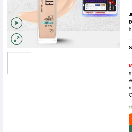

Đ
h
S
M
m
v
m
C
c
M