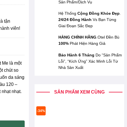
Sản Phẩm/Dịch Vụ
Hệ Thống
Cộng Đồng Khỏe Đẹp
.
24/24 Đồng Hành
Vs Bạn Từng
à tận
Giai Đoạn Sắc Đẹp
hành viên!
HÀNG CHÍNH HÃNG
.Otel Đền Bù
100%
Phát Hiện Hàng Giả
Bảo Hành 6 Tháng
Do “Sản Phẩm
Lỗi”, “Kích Ứng” Xác Minh Lỗi Từ
 Me là một
Nhà Sản Xuất
ột chút so
muốn da sáng
Màu 120 –
 nhạt nhạt.
SẢN PHẨM XEM CÙNG
-34%
 Vừa- Tone Trung Tính 30ml Maybeline Fit Me Matte+Poreless S