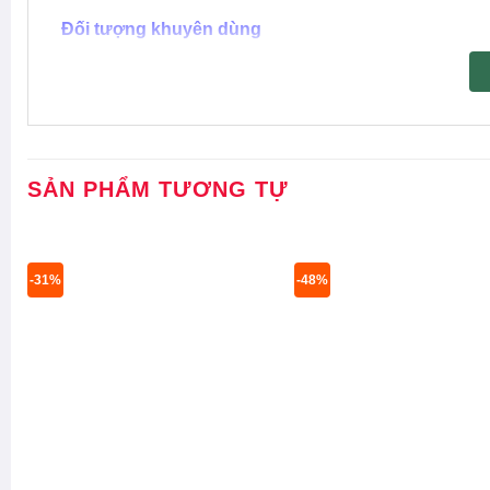
Đối tượng khuyên dùng
Dành cho mọi loại da, từ da khô đến da d
Dành cho những bạn muốn tìm sản phẩm k
Thông tin sản phẩm
SẢN PHẨM TƯƠNG TỰ
Kem Nền Kiềm Dầu, Cho Lớp Nền Mịn Lì Tự Nhiên Ma
từ
thương hiệu
Maybelline
với khả năng kiềm dầu hiệu 
bền màu lâu trôi suốt cả ngày dài.
-31%
-48%
Bảng màu kem nền Maybelline Fit Me Matte Poreles
Màu dành cho tông da trắng gồm các tông màu:
Màu dành cho tông da sáng gồm các tông màu:
Màu dành cho tông da trung bình gồm các tông
BUFF BEIGE.