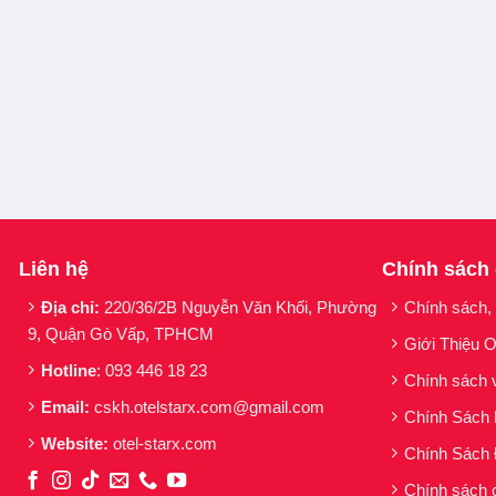
THÀNH PHẦN
Liên hệ
Chính sách
Water, Cyclohexasiloxane, Nylon-12, Isododecane, Alc
Địa chỉ:
220/36/2B Nguyễn Văn Khối, Phường
Chính sách,
10/​1 Dimethicone, Peg-20, Polyglyceryl-4 Isostearate
9, Quận Gò Vấp, TPHCM
Disodium Stearoyl Glutamate, Hdi/​Trimethylol Hexyllac
Giới Thiệu O
Methylparaben, Acrylates Copolymer, Tocopherol, Butylp
Hotline
: 093 446 18 23
Chính sách 
Titanium Dioxide, Ci 77491, Ci 77492, Ci 77499
Email:
cskh.otelstarx.com@gmail.com
Chính Sách
Đặc trưng của kem nền Maybelline Fit Me Matte Por
Website:
otel-starx.com
Chính Sách 
Chính sách 
Bao bì:
Thiết kế bao bì cải tiến với đầu vòi pump tiện