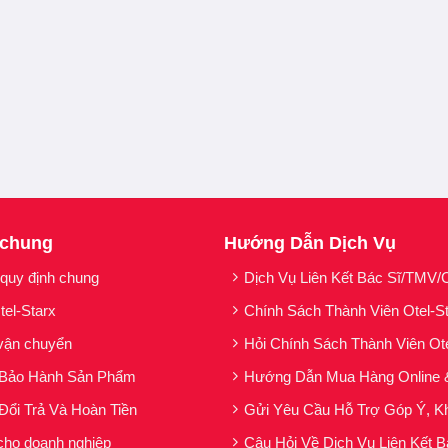
 chung
Hướng Dẫn Dịch Vụ
ohol Denat., Cyclopentasiloxane, Peg-10 Dimethicone, Cetyl Pe
 quy định chung
Dịch Vụ Liên Kết Bác Sĩ/TMV/C
, Disteardimonium Hectorite, Phenoxyethanol, Magnesium Sulfate
tone Crosspolymer, Titanium Dioxide [Nano] /​ Titanium Dioxide,
tel-Starx
Chính Sách Thành Viên Otel-S
araben, Aluminum Hydroxide, Alumina, Silica, Glycerin, Ci 7789
vận chuyển
Hỏi Chính Sách Thành Viên Ot
 Bảo Hành Sản Phẩm
Hướng Dẫn Mua Hàng Online 
eless Foundation
Đổi Trả Và Hoàn Tiền
Gửi Yêu Cầu Hỗ Trợ Góp Ý, Kh
cho doanh nghiệp
Câu Hỏi Về Dịch Vụ Liên Kết B
 lợi