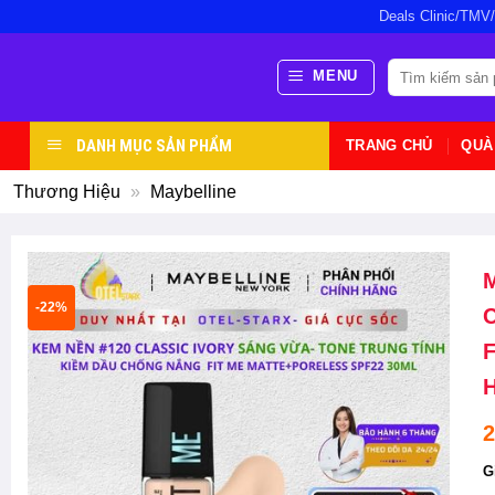
Bỏ
Deals Clinic/TMV
qua
nội
Tìm
MENU
kiếm:
dung
DANH MỤC SẢN PHẨM
TRANG CHỦ
QUÀ
Thương Hiệu
»
Maybelline
-22%
C
F
H
2
G