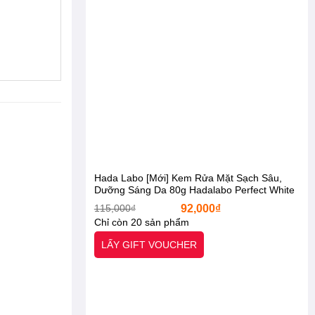
n
nhiên,
Hada Labo [Mới] Kem Rửa Mặt Sạch Sâu,
-27%
-12%
Dưỡng Sáng Da 80g Hadalabo Perfect White
T.X.A Cleanser [Otel-StarX- Chính Hãng]
Giá
Giá
115,000
₫
92,000
₫
gốc
hiện
Chỉ còn 20 sản phẩm
là:
tại
115,000₫.
là:
LẤY GIFT VOUCHER
92,000₫.
, 130