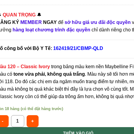

QUAN TRỌNG
🔔
ĂNG KÝ
MEMBER
NGAY
để
sở hữu giá ưu đãi độc quyền
v
ưởng
hàng loạt chương trình đặc quyền
chỉ dành riêng cho t
ố công bố với Bộ Y Tế:
162419/21/CBMP-QLD
àu 120 – Classic Ivory
tr
ong bảng màu kem nền Maybelline Fit
àu có
tone vừa phải, không quá trắng
. Màu này sẽ tối hơn m
ới 118. Do đó các chị em da ngăm muốn trang điểm tự nhiên, 
àu mà không bị quá khác biệt thì đây là lựa chọn vô cùng tốt. 
lassic Ivory còn có thể giúp da trông ấm hơn, không bị quá nhợt
òn 18 hàng (có thể đặt hàng trước)
AYBELLINE Kem Nền Kiềm Dầu Chống Nắng #120 Classic Ivory Sáng
THÊM VÀO GIỎ