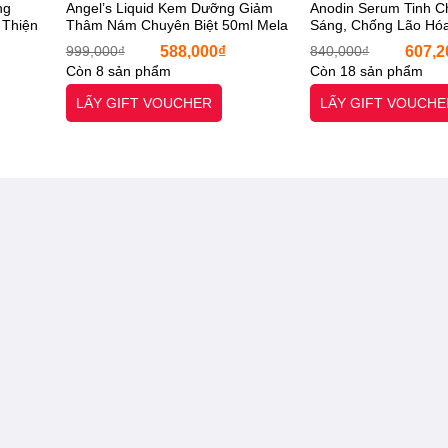
ng
Angel’s Liquid Kem Dưỡng Giảm
Anodin Serum Tinh 
 Thiện
Thâm Nám Chuyên Biệt 50ml Mela
Sáng, Chống Lão Hó
230 NATURAL BUFF
gr
Zero Cream angle liquid [Otel-
Sạm Nám Đa Tầng 3
Giá
Giá
Giá
Giá
999,000
₫
588,000
₫
840,000
₫
607,2
StarX- Chính Hãng]
GOLDNEXAMIC™ 10
hiện
gốc
hiện
gốc
Còn 8 sản phẩm
Còn 18 sản phẩm
tel-
[Otel-StarX- Chính H
tại
là:
tại
là:
là:
999,000₫.
là:
840,00
LẤY GIFT VOUCHER
LẤY GIFT VOUCHE
410,000₫.
588,000₫.