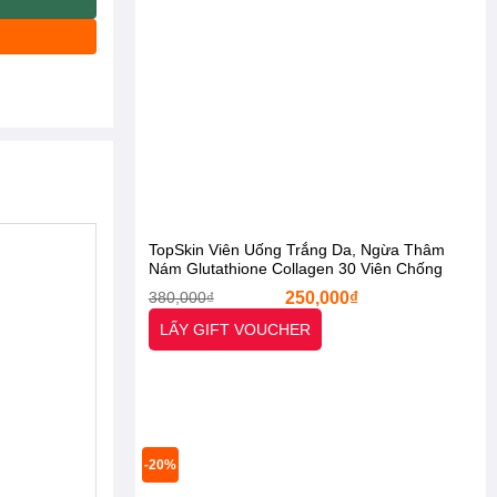
TopSkin Viên Uống Trắng Da, Ngừa Thâm
Nám Glutathione Collagen 30 Viên Chống
Lão Hóa [Otel-StarX- Chính Hãng]
Giá
Giá
380,000
₫
250,000
₫
gốc
hiện
là:
tại
LẤY GIFT VOUCHER
380,000₫.
là:
250,000₫.
-20%