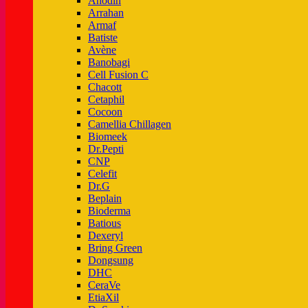
Anodin
Arrahan
Armaf
Batiste
Avène
Banobagi
Cell Fusion C
Chacott
Cetaphil
Cocoon
Camellia Chillagen
Biomeek
Dr.Pepti
CNP
Celefit
Dr.G
Beplain
Bioderma
Batious
Dexeryl
Bring Green
Dongsung
DHC
CeraVe
EtiaXil