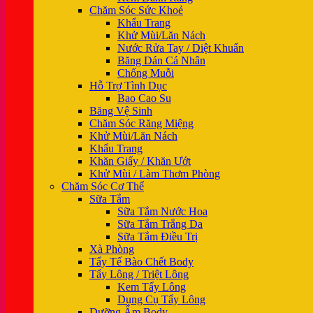
Chăm Sóc Sức Khoẻ
Khẩu Trang
Khử Mùi/Lăn Nách
Nước Rửa Tay / Diệt Khuẩn
Băng Dán Cá Nhân
Chống Muỗi
Hỗ Trợ Tình Dục
Bao Cao Su
Băng Vệ Sinh
Chăm Sóc Răng Miệng
Khử Mùi/Lăn Nách
Khẩu Trang
Khăn Giấy / Khăn Ướt
Khử Mùi / Làm Thơm Phòng
Chăm Sóc Cơ Thể
Sữa Tắm
Sữa Tắm Nước Hoa
Sữa Tắm Trắng Da
Sữa Tắm Điều Trị
Xà Phòng
Tẩy Tế Bào Chết Body
Tẩy Lông / Triệt Lông
Kem Tẩy Lông
Dụng Cụ Tẩy Lông
Dưỡng Ẩm Body