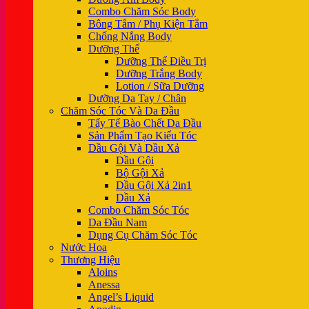
Combo Chăm Sóc Body
Bông Tắm / Phụ Kiện Tắm
Chống Nắng Body
Dưỡng Thể
Dưỡng Thể Điều Trị
Dưỡng Trắng Body
Lotion / Sữa Dưỡng
Dưỡng Da Tay / Chân
Chăm Sóc Tóc Và Da Đầu
Tẩy Tế Bào Chết Da Đầu
Sản Phẩm Tạo Kiểu Tóc
Dầu Gội Và Dầu Xả
Dầu Gội
Bộ Gội Xả
Dầu Gội Xả 2in1
Dầu Xả
Combo Chăm Sóc Tóc
Da Đầu Nam
Dụng Cụ Chăm Sóc Tóc
Nước Hoa
Thương Hiệu
Aloins
Anessa
Angel’s Liquid