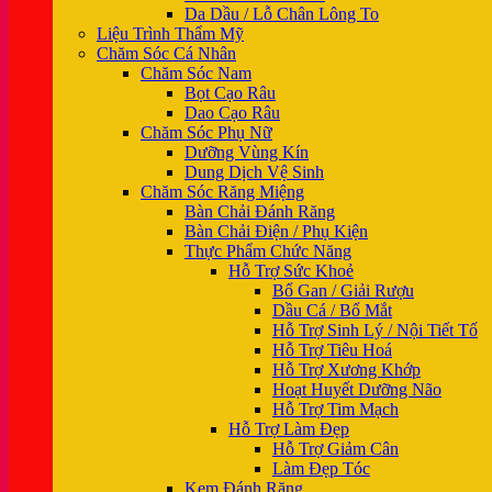
Da Dầu / Lỗ Chân Lông To
Liệu Trình Thẩm Mỹ
Chăm Sóc Cá Nhân
Chăm Sóc Nam
Bọt Cạo Râu
Dao Cạo Râu
Chăm Sóc Phụ Nữ
Dưỡng Vùng Kín
Dung Dịch Vệ Sinh
Chăm Sóc Răng Miệng
Bàn Chải Đánh Răng
Bàn Chải Điện / Phụ Kiện
Thực Phẩm Chức Năng
Hỗ Trợ Sức Khoẻ
Bổ Gan / Giải Rượu
Dầu Cá / Bổ Mắt
Hỗ Trợ Sinh Lý / Nội Tiết Tố
Hỗ Trợ Tiêu Hoá
Hỗ Trợ Xương Khớp
Hoạt Huyết Dưỡng Não
Hỗ Trợ Tim Mạch
Hỗ Trợ Làm Đẹp
Hỗ Trợ Giảm Cân
Làm Đẹp Tóc
Kem Đánh Răng