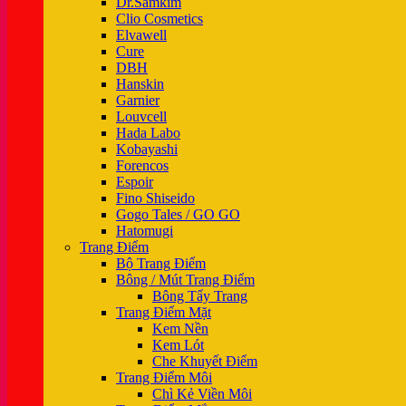
Dr.Samkim
Clio Cosmetics
Elvawell
Cure
DBH
Hanskin
Garnier
Louvcell
Hada Labo
Kobayashi
Forencos
Espoir
Fino Shiseido
Gogo Tales / GO GO
Hatomugi
Trang Điểm
Bộ Trang Điểm
Bông / Mút Trang Điểm
Bông Tẩy Trang
Trang Điểm Mặt
Kem Nền
Kem Lót
Che Khuyết Điểm
Trang Điểm Môi
Chì Kẻ Viền Môi