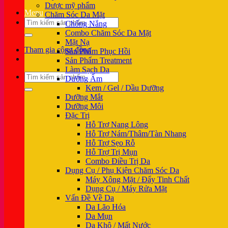
Dược mỹ phẩm
Menu
Chăm Sóc Da Mặt
Tìm
Chống Nắng
kiếm:
Combo Chăm Sóc Da Mặt
Mặt Nạ
Tham gia cộng đồng
Sản Phẩm Phục Hồi
Sản Phẩm Treatment
Làm Sạch Da
Tìm
Dưỡng Ẩm
kiếm:
Kem / Gel / Dầu Dưỡng
Dưỡng Mắt
Dưỡng Môi
Đặc Trị
Hỗ Trợ Nang Lông
Hỗ Trợ Nám/Thâm/Tàn Nhang
Hỗ Trợ Sẹo Rỗ
Hỗ Trợ Trị Mụn
Combo Điều Trị Da
Dụng Cụ / Phụ Kiện Chăm Sóc Da
Máy Xông Mặt / Đẩy Tinh Chất
Dụng Cụ / Máy Rửa Mặt
Vấn Đề Về Da
Da Lão Hóa
Da Mụn
Da Khô / Mất Nước