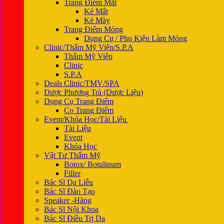
Trang Điểm Mắt
Kẻ Mắt
Kẻ Mày
Trang Điểm Móng
Dụng Cụ / Phụ Kiện Làm Móng
Clinic/Thẩm Mỹ Viện/S.P.A
Thẩm Mỹ Viện
Clinic
S.P.A
Deals Clinic/TMV/SPA
Dược Phương Trà (Dược Liệu)
Dụng Cụ Trang Điểm
Cọ Trang Điểm
Event/Khóa Học/Tài Liệu
Tài Liệu
Event
Khóa Học
Vật Tư Thẩm Mỹ
Botox/ Botulinum
Filler
Bác Sĩ Da Liễu
Bác Sĩ Đào Tạo
Speaker -Hãng
Bác Sĩ Nội Khoa
Bác Sĩ Điều Trị Da