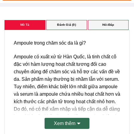
Mô Tả
Đánh Giá (0)
Hỏi-Đáp
Ampoule trong chăm sóc da là gì?
Ampoule có xuất xứ từ Hàn Quốc, là tinh chất cô
đặc với hàm lượng hoạt chất tương đối cao
chuyên dùng để chăm sóc và hỗ trợ các vấn đề về
da. Sản phẩm này thường bị nhầm lẫn với serum.
Tuy nhiên, điểm khác biệt lớn nhất giữa ampoule
và serum là ampoule chứa nhiều hoạt chất hơn và
kích thước các phân tử trong hoạt chất nhỏ hơn.
Do đó, nó có thể xâm nhập và tiếp cận da dễ dàng
hơn. Nhờ vào khả năng tác động mạnh mẽ lên da,
Xem thêm
ampoule được coi là vũ khí bí mật để giữ chân
cho các thẩm mỹ viện hay spa cao cấp. Tuy nhiên,