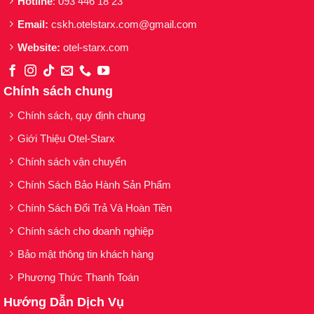
Hotline
: 093 446 18 23
Thương hiệu: K Lady Care
Email:
cskh.otelstarx.com@gmail.com
Dung tích: 50ml
Website:
otel-starx.com
Đây là một trong những dòng sản phẩm được ưa
chuộng nhất của hãng mỹ phẩm K Lady Care.
Chính sách chung
Được người sử dụng đánh giá rất cao về các tác
Chính sách, quy định chung
dụng giúp làm da bạn trở nên rạng rỡ và xinh tươi
hơn rất nhiều. Sản phẩm này cũng là một trong
Giới Thiệu Otel-Starx
những sản phẩm rất dễ kết hợp với các sản phẩm
Chính sách vận chuyển
khác, giúp bạn có một làm da đẹp hơn
Chính Sách Bảo Hành Sản Phẩm
Sản phẩm Ampoule B3-B5 50ml với công thức
Chính Sách Đổi Trả Và Hoàn Tiền
độc quyền bao gồm
Chính sách cho doanh nghiệp
Bảo mật thông tin khách hàng
Phương Thức Thanh Toán
THÀNH PHẦN:
Hướng Dẫn Dịch Vụ