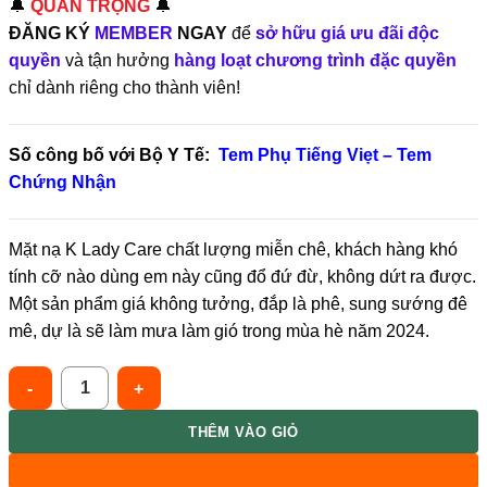
🔔
QUAN TRỌNG
🔔
ĐĂNG KÝ
MEMBER
NGAY
để
sở hữu giá ưu đãi độc
quyền
và tận hưởng
hàng loạt chương trình đặc quyền
chỉ dành riêng cho thành viên!
Số công bố với Bộ Y Tế:
Tem Phụ Tiếng Viẹt – Tem
Chứng Nhận
Mặt nạ K Lady Care chất lượng miễn chê, khách hàng khó
tính cỡ nào dùng em này cũng đổ đứ đừ, không dứt ra được.
Một sản phẩm giá không tưởng, đắp là phê, sung sướng đê
mê, dự là sẽ làm mưa làm gió trong mùa hè năm 2024.
K Lady Care Serum B3 B5 Dưỡng Trắng Phục Hồi Da 50ml Ampou
THÊM VÀO GIỎ