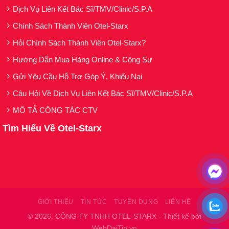
Bakuchiol:
Dịch Vụ Liên Kết Bác Sĩ/TMV/Clinic/S.P.A
Peptide( B5):
Chính Sách Thành Viên Otel-Starx
Niacinamide (B3):
Hỏi Chính Sách Thành Viên Otel-Starx?
Hướng Dẫn Mua Hàng Online & Cộng Sự
CÔNG DỤNG:
Gửi Yêu Cầu Hỗ Trợ Góp Ý, Khiếu Nại
Sản phẩm giúp dưỡng ẩm cho da
Câu Hỏi Về Dịch Vụ Liên Kết Bác Sĩ/TMV/Clinic/S.P.A
Dưỡng trắng da
MÔ TẢ CÔNG TÁC CTV
Làm mờ nếp nhăn trên da.
Tìm Hiểu Về Otel-Starx
HƯỚNG DẪN SỬ DỤNG:
Lấy một lượng tinh chất vừa đủ, thoa đều lên
mặt cho thẩm thấu vào da.
Sử dụng ngày 2 lần, sau nước hoa hồng/toner.
GIỚI THIỆU
TIN TỨC
TUYỂN DỤNG
LIÊN HỆ
Loại da: Dùng cho mọi loại da
© 2026. CÔNG TY TNHH OTEL-STARX - Thiết kế bởi
WebDaiTin.vn