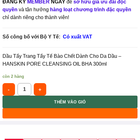
ĐĂNG KÝ
MEMBER
NGAY
để
sở hữu giá ưu đãi độc
quyền
và tận hưởng
hàng loạt chương trình đặc quyền
chỉ dành riêng cho thành viên!
Số công bố với Bộ Y Tế:
Có xuất VAT
Dầu Tẩy Trang Tẩy Tế Bào Chết Dành Cho Da Dầu –
HANSKIN PORE CLEANSING OIL BHA 300ml
còn 2 hàng
Dr.MH Kem Giảm Nám Mela M Whitening Magic Cream 50g [Otel-S
THÊM VÀO GIỎ