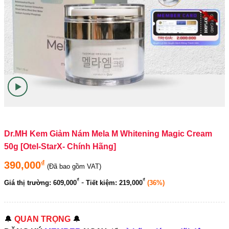
Dr.MH Kem Giảm Nám Mela M Whitening Magic Cream
50g [Otel-StarX- Chính Hãng]
₫
390,000
(Đã bao gồm VAT)
₫
₫
-
Giá thị trường:
609,000
Tiết kiệm:
219,000
(36%)
🔔
QUAN TRỌNG
🔔