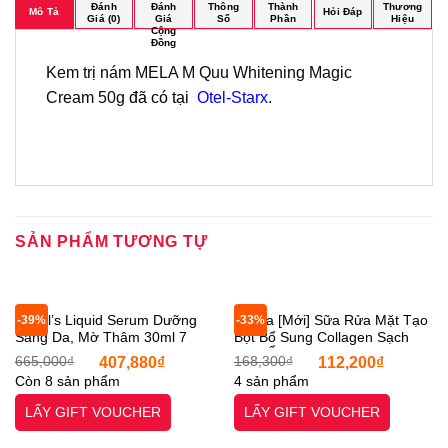
Đánh
Đánh
Thông
Thành
Thương
Mô Tả
Hỏi Đáp
Giá (0)
Giá
Số
Phần
Hiệu
Cộng
Đồng
Kem trị nám MELA M Quu Whitening Magic
Cream 50g
đã có tại
Otel-Starx
.
SẢN PHẨM TƯƠNG TỰ
Angel’s Liquid Serum Dưỡng
Senka [Mới] Sữa Rửa Mặt Tạo
-39%
-33%
Sáng Da, Mờ Thâm 30ml 7
Bọt Bổ Sung Collagen Sạch
Day Whitening Program
Sâu, Ẩm Mịn 120g Perfect
Giá
Giá
Giá
Giá
665,000
₫
407,880
₫
168,300
₫
112,200
₫
Glutathione 700 V Ampoule
Whip Collagen In [Otel-StarX-
gốc
hiện
gốc
hiện
Còn 8 sản phẩm
4 sản phẩm
là:
tại
là:
tại
angle liquid [Otel-StarX- Chính
Chính Hãng]
665,000₫.
là:
168,300₫.
là:
Hãng]
LẤY GIFT VOUCHER
LẤY GIFT VOUCHER
407,880₫.
112,20