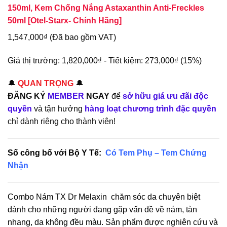
150ml, Kem Chống Nắng Astaxanthin Anti-Freckles
50ml [Otel-Starx- Chính Hãng]
1,547,000
₫
(Đã bao gồm VAT)
Giá thị trường:
1,820,000
₫
-
Tiết kiệm:
273,000
₫
(15%)
🔔
QUAN TRỌNG
🔔
ĐĂNG KÝ
MEMBER
NGAY
để
sở hữu giá ưu đãi độc
quyền
và tận hưởng
hàng loạt chương trình đặc quyền
chỉ dành riêng cho thành viên!
Số công bố với Bộ Y Tế:
Có Tem Phụ – Tem Chứng
Nhận
Combo Nám TX Dr Melaxin chăm sóc da chuyên biệt
dành cho những người đang gặp vấn đề về nám, tàn
nhang, da không đều màu. Sản phẩm được nghiên cứu và