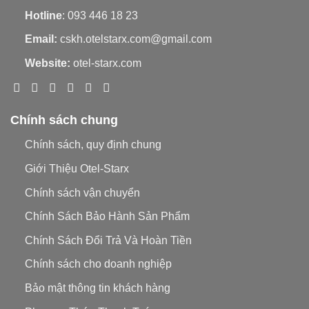
Thành phần chính
Hotline
: 093 446 18 23
Email:
cskh.otelstarx.com@gmail.com
Tranexamic Acid (TX): Một hoạt chất giúp làm
trắng sáng da, giảm thiểu sự hình thành
Website:
otel-starx.com
melanin, nguyên nhân gây nám da và tàn
nhang.
Chính sách chung
Niacinamide: Một dạng vitamin B3, giúp cải
thiện cấu trúc da, giảm viêm và tăng cường
Chính sách, quy định chung
hàng rào bảo vệ da.
Giới Thiệu Otel-Starx
Adenosine: Một thành phần giúp tăng độ đàn
Chính sách vận chuyển
hồi và săn chắc da, làm dịu và cân bằng da.
Chính Sách Bảo Hành Sản Phẩm
Nano Liposome: Công nghệ phương pháp
giúp vận chuyển các hoạt chất sâu vào da,
Chính Sách Đổi Trả Và Hoàn Tiền
tăng cường hiệu quả của sản phẩm.
Chính sách cho doanh nghiệp
Công dụng của bộ sản phẩm trắng da mờ
Bảo mật thông tin khách hàng
nám TX Dr Melaxin