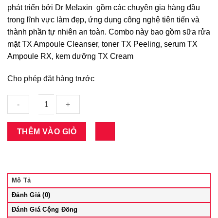
phát triển bởi Dr Melaxin gồm các chuyên gia hàng đầu
trong lĩnh vực làm đẹp, ứng dụng công nghệ tiên tiến và
thành phần tự nhiên an toàn. Combo này bao gồm sữa rửa
mặt TX Ampoule Cleanser, toner TX Peeling, serum TX
Ampoule RX, kem dưỡng TX Cream
Cho phép đặt hàng trước
Dr
THÊM VÀO GIỎ
Melaxin
[Combo
4]
Dưỡng
Mô Tả
Sáng,
Hỗ
Đánh Giá (0)
Trợ
Đánh Giá Cộng Đồng
Cải