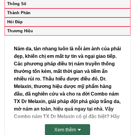
Thông Số
Thiện
Sắc
Thành Phần
Tố
Hỏi Đáp
Nám
Thương Hiệu
Thâm
Sạm,
Tàn
Nám da, tàn nhang luôn là nỗi ám ảnh của phái
Nhang
đẹp, khiến chị em mất tự tin và ngại giao tiếp.
X3
Các phương pháp điều trị nám truyền thống
Da
thường tốn kém, mất thời gian và tiềm ẩn
Khô,
nhiều rủi ro. Thấu hiểu được điều đó, Dr.
Kem
Melaxin, thương hiệu dược mỹ phẩm hàng
Dưỡng
đầu, đã nghiên cứu và cho ra đời Combo nám
TX
TX Dr Melaxin, giải pháp đột phá giúp trắng da,
50ml,
mờ nám an toàn, hiệu quả ngay tại nhà. Vậy
Serum
Combo nám TX Dr Melaxin có gì đặc biệt? Hãy
TX
30ml,
cùng khám phá chi tiết trong bài viết này!
Xem thêm
Toner