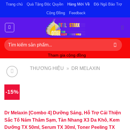
Bỏ
Trang chủ
Quà Tặng Độc Quyền
Hàng Mới Về
Đội Ngũ Bảo Trợ
qua
Cộng Đồng
Feedback
nội
dung
Tìm
kiếm:
Tham gia cộng đồng
THƯƠNG HIỆU
»
DR MELAXIN
-15%
Dr Melaxin [Combo 4] Dưỡng Sáng, Hỗ Trợ Cải Thiện
Sắc Tố Nám Thâm Sạm, Tàn Nhang X3 Da Khô, Kem
Dưỡng TX 50ml, Serum TX 30ml, Toner Peeling TX