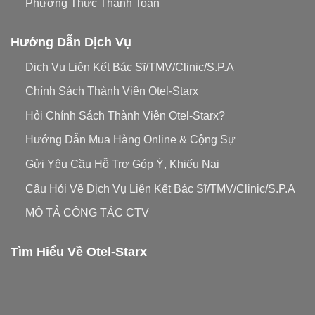
Phương Thức Thanh Toán
Sữa rửa mặt TX Ampoule Cleanser
Hướng Dẫn Dịch Vụ
Sữa rửa mặt có kết cấu dạng ampoule tạo bọt
với công thức độc quyền, giúp làn da được
Dịch Vụ Liên Kết Bác Sĩ/TMV/Clinic/S.P.A
làm sạch sâu loại bỏ bụi bẩn, tạp chất.
Chính Sách Thành Viên Otel-Starx
Được cấp bằng sáng chế chứa thành phần
Hỏi Chính Sách Thành Viên Otel-Starx?
Tranexamic Acid (TX) làm sáng da, giảm sắc tố
melanin, cải thiện những vùng da tối màu đốm
Hướng Dẫn Mua Hàng Online & Cộng Sự
nâu, tàn nhang rõ rệt.
Gửi Yêu Cầu Hỗ Trợ Góp Ý, Khiếu Nại
Chiết xuất thủ công từ dầu thực vật ( dầu dừa,
Câu Hỏi Về Dịch Vụ Liên Kết Bác Sĩ/TMV/Clinic/S.P.A
dầu cọ, dầu ô liu, dầu bơ ) bằng áp suất thẩm
MÔ TẢ CÔNG TÁC CTV
thấu và mất 1000 giờ để sản xuất. Làm tan các
tế bào chết, bã nhờn không cần thiết trên da.
Tìm Hiểu Về Otel-Starx
Ngoài ra, sữa rửa mặt còn chứa thêm các
thành phần Niacinamide, Glutathione, Vitamin
C đều là những thành phần dưỡng trắng sáng
da, làm đều màu da, giúp da mịn màng, khoẻ