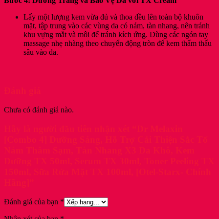
Bước 4: Dưỡng Trắng và Bảo Vệ Da với TX Cream
Lấy một lượng kem vừa đủ và thoa đều lên toàn bộ khuôn
mặt, tập trung vào các vùng da có nám, tàn nhang, nên tránh
khu vựng mắt và môi để tránh kích ứng. Dùng các ngón tay
massage nhẹ nhàng theo chuyển động tròn để kem thẩm thấu
sâu vào da.
Đánh giá
Chưa có đánh giá nào.
Hãy là người đầu tiên nhận xét “Dr Melaxin
[Combo 4] Dưỡng Sáng, Hỗ Trợ Cải Thiện Sắc Tố
Nám Thâm Sạm, Tàn Nhang X3 Da Khô, Kem
Dưỡng TX 50ml, Serum TX 30ml, Toner Peeling TX
150ml, Sữa Rửa Mặt TX 100ml, [Otel-Starx- Chính
Hãng]”
Đánh giá của bạn
*
Nhận xét của bạn
*