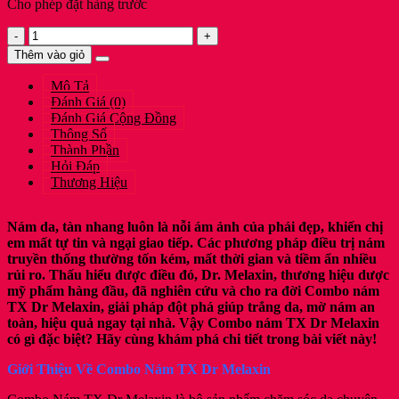
Cho phép đặt hàng trước
Dr
Melaxin
Thêm vào giỏ
[Combo
4]
Mô Tả
Dưỡng
Đánh Giá (0)
Sáng,
Đánh Giá Cộng Đồng
Hỗ
Thông Số
Trợ
Thành Phần
Cải
Hỏi Đáp
Thiện
Thương Hiệu
Sắc
Tố
Nám
Nám da, tàn nhang luôn là nỗi ám ảnh của phái đẹp, khiến chị
Thâm
em mất tự tin và ngại giao tiếp. Các phương pháp điều trị nám
Sạm,
truyền thống thường tốn kém, mất thời gian và tiềm ẩn nhiều
Tàn
rủi ro. Thấu hiểu được điều đó, Dr. Melaxin, thương hiệu dược
Nhang
mỹ phẩm hàng đầu, đã nghiên cứu và cho ra đời Combo nám
X3
TX Dr Melaxin, giải pháp đột phá giúp trắng da, mờ nám an
Da
toàn, hiệu quả ngay tại nhà. Vậy Combo nám TX Dr Melaxin
Khô,
có gì đặc biệt? Hãy cùng khám phá chi tiết trong bài viết này!
Kem
Giới Thiệu Về Combo Nám TX Dr Melaxin
Dưỡng
TX