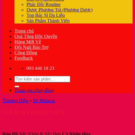
Phác Đồ/ Routine
Dược Phương Trà (Phương Dược)
Top Bác Sĩ Da Liễu
Sản Phẩm Thành Viên
Trang chủ
Quà Tặng Độc Quyền
Hàng Mới Về
Đội Ngũ Bảo Trợ
Cộng Đồng
Feedback
093 446 18 23
Tìm
kiếm:
Tham gia cộng đồng
Thương Hiệu
»
Dr Melaxin
LỢI ÍCH THÀNH VIÊN
Bản Đồ
Sức Khỏe & Sắc Đẹp
Cá Nhân Hóa