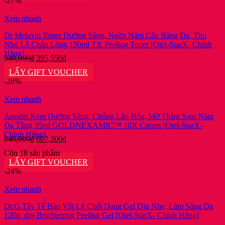
-27%
369,600₫.
Xem nhanh
Dr Melaxin Toner Dưỡng Sáng, Ngừa Nám Cân Bằng Da, Thu
Nhỏ Lỗ Chân Lông 150ml TX Peeling Toner [Otel-StarX- Chính
Hãng]
Giá
Giá
540,000
₫
395,550
₫
gốc
hiện
LẤY GIFT VOUCHER
là:
tại
-28%
540,000₫.
là:
395,550₫.
Xem nhanh
Anodin Kem Dưỡng Sáng, Chống Lão Hóa, Mờ Thâm Sạm Nám
Đa Tầng 35ml GOLDNEXAMIC™ 10X Cream [Otel-StarX-
Chính Hãng]
Giá
Giá
840,000
₫
607,200
₫
gốc
hiện
Còn 18 sản phẩm
là:
tại
LẤY GIFT VOUCHER
840,000₫.
là:
-24%
607,200₫.
Xem nhanh
Dr.G Tẩy Tế Bào Vật Lý Chết Dạng Gel Dịu Nhẹ, Làm Sáng Da
120g. drg Brightening Peeling Gel [Otel-StarX- Chính Hãng]