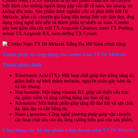
Combo Nám TX Dr Melaxin là bộ sản phẩm chăm sóc da chuyên
50ml,
biệt dành cho những người đang gặp vấn đề về nám, tàn nhang, da
Serum
không đều màu. Sản phẩm được nghiên cứu và phát triển bởi Dr
TX
Melaxin gồm các chuyên gia hàng đầu trong lĩnh vực làm đẹp, ứng
30ml,
dụng công nghệ tiên tiến và thành phần tự nhiên an toàn. Combo
Toner
này bao gồm sữa rửa mặt TX Ampoule Cleanser, toner TX Peeling,
Peeling
serum TX Ampoule RX, kem dưỡng TX Cream
TX
150ml,
Sữa
Rửa
Thành phần và công dụng của combo nám TX Dr Melaxin
Mặt
TX
Thành phần chính
100ml,
[Otel-
Tranexamic Acid (TX): Một hoạt chất giúp làm trắng sáng da,
Starx-
giảm thiểu sự hình thành melanin, nguyên nhân gây nám da
Chính
và tàn nhang.
Hãng]
Niacinamide: Một dạng vitamin B3, giúp cải thiện cấu trúc
số
da, giảm viêm và tăng cường hàng rào bảo vệ da.
lượng
Adenosine: Một thành phần giúp tăng độ đàn hồi và săn chắc
da, làm dịu và cân bằng da.
Nano Liposome: Công nghệ phương pháp giúp vận chuyển
các hoạt chất sâu vào da, tăng cường hiệu quả của sản phẩm.
Công dụng của bộ sản phẩm trắng da mờ nám TX Dr Melaxin