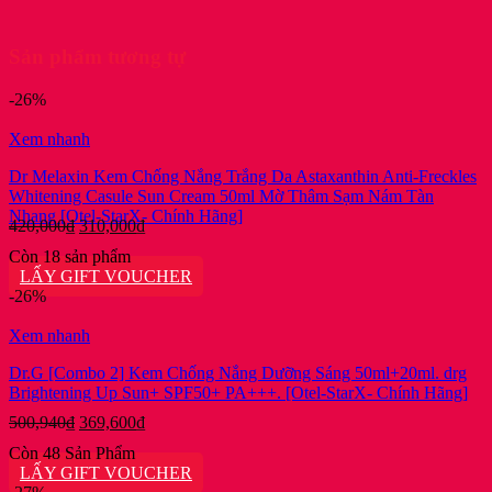
Sản phẩm tương tự
-26%
Xem nhanh
Dr Melaxin Kem Chống Nắng Trắng Da Astaxanthin Anti-Freckles
Whitening Casule Sun Cream 50ml Mờ Thâm Sạm Nám Tàn
Nhang [Otel-StarX- Chính Hãng]
Giá
Giá
420,000
₫
310,000
₫
gốc
hiện
Còn 18 sản phẩm
là:
tại
LẤY GIFT VOUCHER
420,000₫.
là:
-26%
310,000₫.
Xem nhanh
Dr.G [Combo 2] Kem Chống Nắng Dưỡng Sáng 50ml+20ml. drg
Brightening Up Sun+ SPF50+ PA+++. [Otel-StarX- Chính Hãng]
Giá
Giá
500,940
₫
369,600
₫
gốc
hiện
Còn 48 Sản Phẩm
là:
tại
LẤY GIFT VOUCHER
500,940₫.
là: