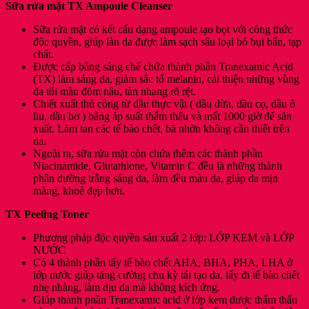
Sữa rửa mặt TX Ampoule Cleanser
Sữa rửa mặt có kết cấu dạng ampoule tạo bọt với công thức
độc quyền, giúp làn da được làm sạch sâu loại bỏ bụi bẩn, tạp
chất.
Được cấp bằng sáng chế chứa thành phần Tranexamic Acid
(TX) làm sáng da, giảm sắc tố melanin, cải thiện những vùng
da tối màu đốm nâu, tàn nhang rõ rệt.
Chiết xuất thủ công từ dầu thực vật ( dầu dừa, dầu cọ, dầu ô
liu, dầu bơ ) bằng áp suất thẩm thấu và mất 1000 giờ để sản
xuất. Làm tan các tế bào chết, bã nhờn không cần thiết trên
da.
Ngoài ra, sữa rửa mặt còn chứa thêm các thành phần
Niacinamide, Glutathione, Vitamin C đều là những thành
phần dưỡng trắng sáng da, làm đều màu da, giúp da mịn
màng, khoẻ đẹp hơn.
TX Peeling Toner
Phương pháp độc quyền sản xuất 2 lớp: LỚP KEM và LỚP
NƯỚC
Có 4 thành phần tẩy tế bào chết AHA, BHA, PHA, LHA ở
lớp nước giúp tăng cường chu kỳ tái tạo da, lấy đi tế bào chết
nhẹ nhàng, làm dịu da mà không kích ứng.
Giúp thành phần Tranexamic acid ở lớp kem được thẩm thấu