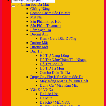
Dược mỹ phẩm
kiếm:
Chăm Sóc Da Mặt
Chống Nắng
Combo Chăm Sóc Da Mặt
Mặt Nạ
Sản Phẩm Phục Hồi
Sản Phẩm Treatment
Làm Sạch Da
Dưỡng Ẩm
Kem / Gel / Dầu Dưỡng
Dưỡng Mắt
Dưỡng Môi
Đặc Trị
Hỗ Trợ Nang Lông
Hỗ Trợ Nám/Thâm/Tàn Nhang
Hỗ Trợ Sẹo Rỗ
Hỗ Trợ Trị Mụn
Combo Điều Trị Da
Dụng Cụ / Phụ Kiện Chăm Sóc Da
Máy Xông Mặt / Đẩy Tinh Chất
Dụng Cụ / Máy Rửa Mặt
Vấn Đề Về Da
Da Lão Hóa
Da Mụn
Da Khô / Mất Nước