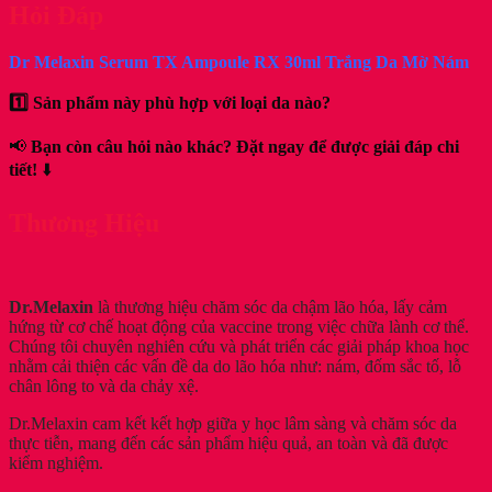
Hỏi Đáp
Dr Melaxin Serum TX Ampoule RX 30ml Trắng Da Mờ Nám
1️⃣ Sản phẩm này phù hợp với loại da nào?
📢
Bạn còn câu hỏi nào khác? Đặt ngay để được giải đáp chi
tiết!
⬇️
Thương Hiệu
Dr.Melaxin
là thương hiệu chăm sóc da chậm lão hóa, lấy cảm
hứng từ cơ chế hoạt động của vaccine trong việc chữa lành cơ thể.
Chúng tôi chuyên nghiên cứu và phát triển các giải pháp khoa học
nhằm cải thiện các vấn đề da do lão hóa như: nám, đốm sắc tố, lỗ
chân lông to và da chảy xệ.
Dr.Melaxin cam kết kết hợp giữa y học lâm sàng và chăm sóc da
thực tiễn, mang đến các sản phẩm hiệu quả, an toàn và đã được
kiểm nghiệm.