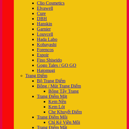
Clio Cosmetics
Elvawell
Cure
DBH
Hanskin
Garnier
Louvcell
Hada Labo
Kobayashi
Forencos
Espoir
Fino Shiseido
Gogo Tales / GO GO
Hatomugi
Trang Điểm
Bộ Trang Điểm
Bông / Mút Trang Điểm
Bông Tẩy Trang
Trang Điểm Mặt
Kem Nền
Kem Lót
Che Khuyết Điểm
Trang Điểm Môi
Chì Kẻ Viền Môi
Trang Điểm Mắt