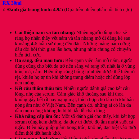
RX 30ml
⭐
Đánh giá trung bình: 4.9/5
(Dựa trên nhiều phản hồi tích cực)
Cải thiện nám và tàn nhang:
Nhiều người dùng chia sẻ
rằng họ nhận thấy vết nám và tàn nhang mờ đi đáng kể sau
khoảng 4-6 tuần sử dụng đều đặn. Những mảng nám cứng
đầu đòi hỏi thời gian lâu hơn, nhưng nhìn chung có chuyển
biến tích cực.
Da sáng, đều màu hơn:
Bên cạnh việc làm mờ nám, người
dùng cũng cho biết da trở nên sáng và rạng rỡ, nhất là ở vùng
trán, má, cằm. Hiệu ứng căng bóng tự nhiên được thể hiện rõ
rệt, khiến họ tự tin khi không trang điểm hoặc chỉ dùng lớp
nền mỏng.
Kết cấu thẩm thấu tốt:
Nhiều người đánh giá cao kết cấu
lỏng, nhẹ của serum. Cảm giác khô thoáng sau khi thoa
không gây bết rít hay nặng mặt, thích hợp cho làn da khí hậu
nóng ẩm như ở Việt Nam. Bên cạnh đó, những ai có làn da
dầu mụn cũng không lo bị bít tắc lỗ chân lông.
Khả năng cấp ẩm ổn:
Một số đánh giá cho thấy, khi kết hợp
serum cùng kem dưỡng, da duy trì được độ ẩm mượt suốt cả
ngày. Điều này giúp giảm bong tróc, khô nẻ, đặc biệt vào thời
điểm thời tiết hanh khô.
Giảm mụn, kích ứng:
Dù không phải sản phẩm đặc trị mụn,