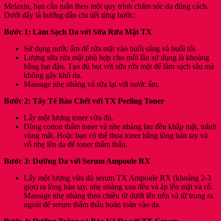
Melaxin, bạn cần tuân theo một quy trình chăm sóc da đúng cách.
Dưới đây là hướng dẫn chi tiết từng bước:
Bước 1: Làm Sạch Da với Sữa Rửa Mặt TX
Sử dụng nước ấm để rửa mặt vào buổi sáng và buổi tối.
Lượng sữa rửa mặt phù hợp cho mỗi lần sử dụng là khoảng
bằng hạt đậu. Tạo đủ bọt với sữa rửa mặt để làm sạch sâu mà
không gây khô da.
Massage nhẹ nhàng và rửa lại với nước ấm.
Bước 2: Tẩy Tế Bào Chết với TX Peeling Toner
Lấy một lượng toner vừa đủ.
Dùng cotton thấm toner và nhẹ nhàng lau đều khắp mặt, tránh
vùng mắt. Hoặc bạn có thể thoa toner bằng lòng bàn tay và
vỗ nhẹ lên da để toner thẩm thấu.
Bước 3: Dưỡng Da với Serum Ampoule RX
Lấy một lượng vừa đủ serum TX Ampoule RX (khoảng 2-3
giọt) ra lòng bàn tay, nhẹ nhàng xoa đều và áp lên mặt và cổ.
Massage nhẹ nhàng theo chiều từ dưới lên trên và từ trong ra
ngoài để serum thẩm thấu hoàn toàn vào da.