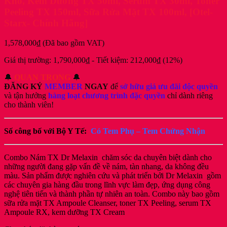
Khô, Kem Dưỡng TX 50ml, Serum TX 30ml, Toner
Peeling TX 150ml, Sữa Rửa Mặt TX 100ml, [Otel-
Starx- Chính Hãng]
1,578,000
₫
(Đã bao gồm VAT)
Giá thị trường:
1,790,000
₫
-
Tiết kiệm:
212,000
₫
(12%)
🔔
QUAN TRỌNG
🔔
ĐĂNG KÝ
MEMBER
NGAY
để
sở hữu giá ưu đãi độc quyền
và tận hưởng
hàng loạt chương trình đặc quyền
chỉ dành riêng
cho thành viên!
Số công bố với Bộ Y Tế:
Có Tem Phụ – Tem Chứng Nhận
Combo Nám TX Dr Melaxin chăm sóc da chuyên biệt dành cho
những người đang gặp vấn đề về nám, tàn nhang, da không đều
màu. Sản phẩm được nghiên cứu và phát triển bởi Dr Melaxin gồm
các chuyên gia hàng đầu trong lĩnh vực làm đẹp, ứng dụng công
nghệ tiên tiến và thành phần tự nhiên an toàn. Combo này bao gồm
sữa rửa mặt TX Ampoule Cleanser, toner TX Peeling, serum TX
Ampoule RX, kem dưỡng TX Cream