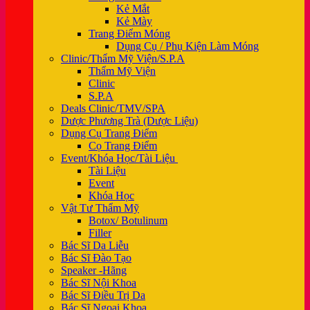
Kẻ Mắt
Kẻ Mày
Trang Điểm Móng
Dụng Cụ / Phụ Kiện Làm Móng
Clinic/Thẩm Mỹ Viện/S.P.A
Thẩm Mỹ Viện
Clinic
S.P.A
Deals Clinic/TMV/SPA
Dược Phương Trà (Dược Liệu)
Dụng Cụ Trang Điểm
Cọ Trang Điểm
Event/Khóa Học/Tài Liệu
Tài Liệu
Event
Khóa Học
Vật Tư Thẩm Mỹ
Botox/ Botulinum
Filler
Bác Sĩ Da Liễu
Bác Sĩ Đào Tạo
Speaker -Hãng
Bác Sĩ Nội Khoa
Bác Sĩ Điều Trị Da
Bác Sĩ Ngoại Khoa