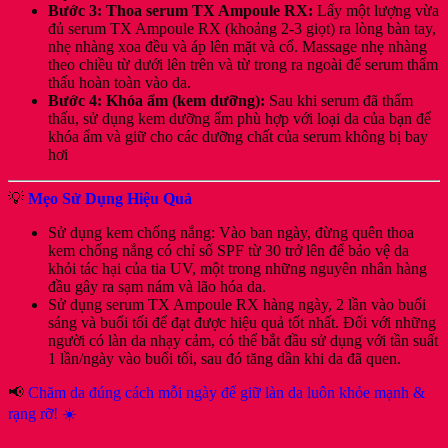
Bước 3: Thoa serum TX Ampoule RX:
Lấy một lượng vừa
đủ serum TX Ampoule RX (khoảng 2-3 giọt) ra lòng bàn tay,
nhẹ nhàng xoa đều và áp lên mặt và cổ. Massage nhẹ nhàng
theo chiều từ dưới lên trên và từ trong ra ngoài để serum thẩm
thấu hoàn toàn vào da.
Bước 4: Khóa ẩm (kem dưỡng):
Sau khi serum đã thẩm
thấu, sử dụng kem dưỡng ẩm phù hợp với loại da của bạn để
khóa ẩm và giữ cho các dưỡng chất của serum không bị bay
hơi
💡
Mẹo Sử Dụng Hiệu Quả
Sử dụng kem chống nắng: Vào ban ngày, đừng quên thoa
kem chống nắng có chỉ số SPF từ 30 trở lên để bảo vệ da
khỏi tác hại của tia UV, một trong những nguyên nhân hàng
đầu gây ra sạm nám và lão hóa da.
Sử dụng serum TX Ampoule RX hàng ngày, 2 lần vào buổi
sáng và buổi tối để đạt được hiệu quả tốt nhất. Đối với những
người có làn da nhạy cảm, có thể bắt đầu sử dụng với tần suất
1 lần/ngày vào buổi tối, sau đó tăng dần khi da đã quen.
📢
Chăm da đúng cách mỗi ngày để giữ làn da luôn khỏe mạnh &
rạng rỡ! ☀️