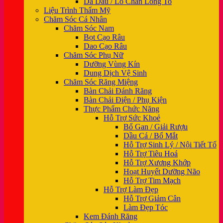
Da Dầu / Lỗ Chân Lông To
Liệu Trình Thẩm Mỹ
Chăm Sóc Cá Nhân
Chăm Sóc Nam
Bọt Cạo Râu
Dao Cạo Râu
Chăm Sóc Phụ Nữ
Dưỡng Vùng Kín
Dung Dịch Vệ Sinh
Chăm Sóc Răng Miệng
Bàn Chải Đánh Răng
Bàn Chải Điện / Phụ Kiện
Thực Phẩm Chức Năng
Hỗ Trợ Sức Khoẻ
Bổ Gan / Giải Rượu
Dầu Cá / Bổ Mắt
Hỗ Trợ Sinh Lý / Nội Tiết Tố
Hỗ Trợ Tiêu Hoá
Hỗ Trợ Xương Khớp
Hoạt Huyết Dưỡng Não
Hỗ Trợ Tim Mạch
Hỗ Trợ Làm Đẹp
Hỗ Trợ Giảm Cân
Làm Đẹp Tóc
Kem Đánh Răng