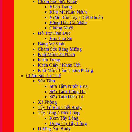
Chăm Sóc Sức Khoẻ
Khẩu Trang
Khử Mùi/Lăn Nách
Nước Rửa Tay / Diệt Khuẩn
Băng Dán Cá Nhân
Chống Muỗi
Hỗ Trợ Tình Dục
Bao Cao Su
Băng Vệ Sinh
Chăm Sóc Răng Miệng
Khử Mùi/Lăn Nách
Khẩu Trang
Khăn Giấy / Khăn Ướt
Khử Mùi / Làm Thơm Phòng
Chăm Sóc Cơ Thể
Sữa Tắm
Sữa Tắm Nước Hoa
Sữa Tắm Trắng Da
Sữa Tắm Điều Trị
Xà Phòng
Tẩy Tế Bào Chết Body
Tẩy Lông / Triệt Lông
Kem Tẩy Lông
Dụng Cụ Tẩy Lông
Dưỡng Ẩm Body