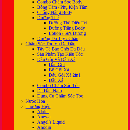
Combo Chăm Sóc Body
Bông Tắm / Phụ Kiện Tắm
Chống Nắng Body
Dưỡng Thể
Dưỡng Thể Điều Trị
Dưỡng Trắng Body
Lotion / Sữa Dưỡng
Dưỡng Da Tay / Chân
Chăm Sóc Tóc Và Da Đầu
Tẩy Tế Bào Chết Da Đầu
Sản Phẩm Tạo Kiểu Tóc
Dầu Gội Và Dầu Xả
Dầu Gội
Bộ Gội Xả
Dầu Gội Xả 2in1
Dầu Xả
Combo Chăm Sóc Tóc
Da Đầu Nam
Dụng Cụ Chăm Sóc Tóc
Nước Hoa
Thương Hiệu
Aloins
Anessa
Angel’s Liquid
Anodin