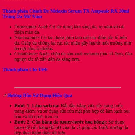
Thành phần Chính
Dr Melaxin Serum TX Ampoule RX 30ml
Trắng Da Mờ Nám
Tranexamic Acid: Có tác dụng làm sáng da, trị nám và cải
thiện màu da.
Niacinamide: Có tác dụng giúp làm mờ các đốm sắc tố trên
da. Giúp da chống lại các tác nhân gây hại từ môi trường như
tia cực tím, ô nhiễm.
Glutathione: Ngăn chặn da sản xuất melanin (hắc tố đen), đảo
ngược sắc tố dẫn đến da sáng hơn.
Thành phần Chi Tiết:
📌
Hướng Dẫn Sử Dụng Hiệu Quả
Bước 1: Làm sạch da:
Bắt đầu bằng việc tẩy trang (nếu
trang điểm) và sử dụng sữa rửa mặt phù hợp để làm sạch bụi
bẩn và bã nhờn trên da.
Bước 2: Cân bằng da (toner/nước hoa hồng):
Sử dụng
toner để cân bằng độ pH của da và giúp các bước dưỡng da
tiếp theo thẩm thấu tốt hơn.