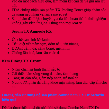
vào da một cách hiệu quả, làm mềm kết cấu da và giữ ẩm lâu
dài.
FDA chứng nhận sản phẩm TX Peeling Toner giúp chăm sóc
da giảm nếp nhăn và làm sáng rõ rệt
Sản phẩm đã được chuyên gia da liễu hoàn thành thử nghiệm
không gây kích ứng da. Dùng cho mọi loại da.
Serum TX Ampoule RX
Ức chế sản sinh Melanin
Tiêu diệt vết thâm sạm, đốm nâu, tàn nhang
Dưỡng trắng da, căng bóng, mềm mịn
Chống lão hoá, làm săn chắc da
Kem Dưỡng TX Cream
Ngăn chặn sự hình thành sắc tố
Cải thiện làm sáng vùng da nám, tàn nhang
Tăng sự đàn hồi, giảm nếp nhăn, trẻ hoá da
Nuôi dưỡng làn da trắng khoẻ mịn màng, làm dịu, cấp ẩm cho
da.
Hướng dẫn sử dụng bộ sản phẩm combo nám TX Dr Melaxin
hiệu quả
Để đạt được hiệu quả tốt nhất khi sử dụng Combo Nám TX Dr