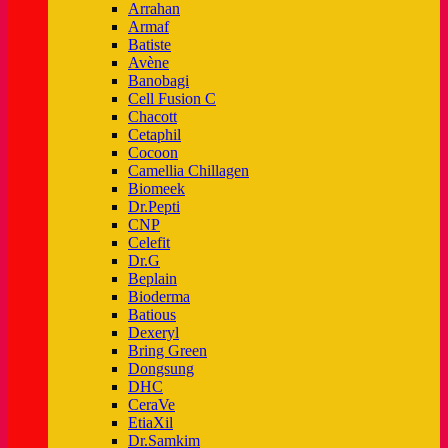
Arrahan
Armaf
Batiste
Avène
Banobagi
Cell Fusion C
Chacott
Cetaphil
Cocoon
Camellia Chillagen
Biomeek
Dr.Pepti
CNP
Celefit
Dr.G
Beplain
Bioderma
Batious
Dexeryl
Bring Green
Dongsung
DHC
CeraVe
EtiaXil
Dr.Samkim