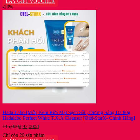
LẤY GIFT VOUCHER
là:
tại
-20%
380,000₫.
là:
250,000₫.
Hada Labo [Mới] Kem Rửa Mặt Sạch Sâu, Dưỡng Sáng Da 80g
Hadalabo Perfect White T.X.A Cleanser [Otel-StarX- Chính Hãng]
Giá
Giá
115,000
₫
92,000
₫
gốc
hiện
Chỉ còn 20 sản phẩm
là:
tại