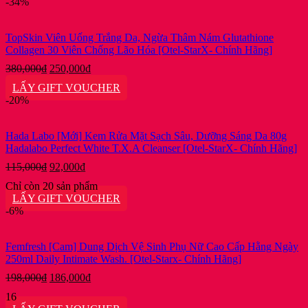
-34%
TopSkin Viên Uống Trắng Da, Ngừa Thâm Nám Glutathione
Collagen 30 Viên Chống Lão Hóa [Otel-StarX- Chính Hãng]
Giá
Giá
380,000
₫
250,000
₫
gốc
hiện
LẤY GIFT VOUCHER
là:
tại
-20%
380,000₫.
là:
250,000₫.
Hada Labo [Mới] Kem Rửa Mặt Sạch Sâu, Dưỡng Sáng Da 80g
Hadalabo Perfect White T.X.A Cleanser [Otel-StarX- Chính Hãng]
Giá
Giá
115,000
₫
92,000
₫
gốc
hiện
Chỉ còn 20 sản phẩm
là:
tại
LẤY GIFT VOUCHER
115,000₫.
là:
-6%
92,000₫.
Femfresh [Cam] Dung Dịch Vệ Sinh Phụ Nữ Cao Cấp Hằng Ngày
250ml Daily Intimate Wash. [Otel-Starx- Chính Hãng]
Giá
Giá
198,000
₫
186,000
₫
gốc
hiện
16
là:
tại