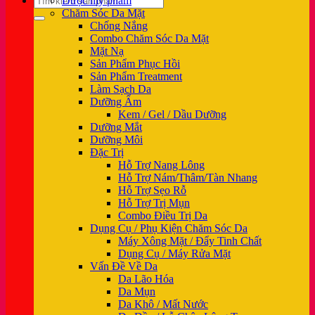
Dược mỹ phẩm
kiếm:
Chăm Sóc Da Mặt
Chống Nắng
Combo Chăm Sóc Da Mặt
Mặt Nạ
Sản Phẩm Phục Hồi
Sản Phẩm Treatment
Làm Sạch Da
Dưỡng Ẩm
Kem / Gel / Dầu Dưỡng
Dưỡng Mắt
Dưỡng Môi
Đặc Trị
Hỗ Trợ Nang Lông
Hỗ Trợ Nám/Thâm/Tàn Nhang
Hỗ Trợ Sẹo Rỗ
Hỗ Trợ Trị Mụn
Combo Điều Trị Da
Dụng Cụ / Phụ Kiện Chăm Sóc Da
Máy Xông Mặt / Đẩy Tinh Chất
Dụng Cụ / Máy Rửa Mặt
Vấn Đề Về Da
Da Lão Hóa
Da Mụn
Da Khô / Mất Nước