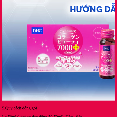
5.Quy cách đóng gói
Lọ 50ml (khoảng dao động 50-52ml). Hộp 10 lọ.