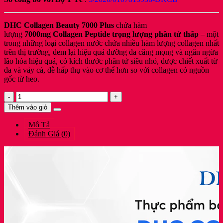
DHC Collagen
Beauty 7000
Plus
chứa hàm
lượng
7000mg Collagen Peptide trọng lượng phân tử thấp
– một
trong những loại collagen nước chứa nhiều hàm lượng collagen nhất
trên thị trường, đem lại hiệu quả dưỡng da căng mọng và ngăn ngừa
lão hóa hiệu quả, có kích thước phân tử siêu nhỏ, được chiết xuất từ
da và vảy cá, dễ hấp thụ vào cơ thể hơn so với collagen có nguồn
gốc từ heo.
DHC
TPBVSK
Thêm vào giỏ
Nước
Uống
Mô Tả
Bổ
Đánh Giá (0)
Sung
Collagen
Tăng
Đàn
Hồi
Da
Hộp
10
Chai
x