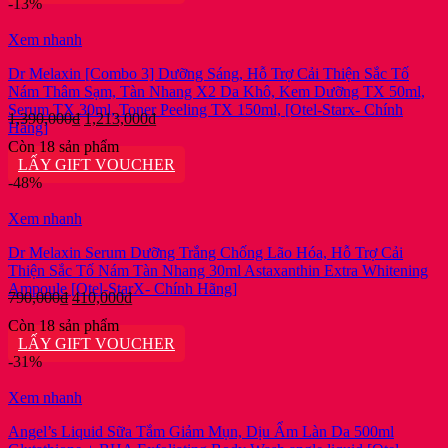
-13%
285,000₫.
Xem nhanh
Dr Melaxin [Combo 3] Dưỡng Sáng, Hỗ Trợ Cải Thiện Sắc Tố
Nám Thâm Sạm, Tàn Nhang X2 Da Khô, Kem Dưỡng TX 50ml,
Serum TX 30ml, Toner Peeling TX 150ml, [Otel-Starx- Chính
Giá
Giá
1,390,000
₫
1,213,000
₫
Hãng]
gốc
hiện
Còn 18 sản phẩm
là:
tại
LẤY GIFT VOUCHER
1,390,000₫.
là:
-48%
1,213,000₫.
Xem nhanh
Dr Melaxin Serum Dưỡng Trắng Chống Lão Hóa, Hỗ Trợ Cải
Thiện Sắc Tố Nám Tàn Nhang 30ml Astaxanthin Extra Whitening
Ampoule [Otel-StarX- Chính Hãng]
Giá
Giá
790,000
₫
410,000
₫
gốc
hiện
Còn 18 sản phẩm
là:
tại
LẤY GIFT VOUCHER
790,000₫.
là:
-31%
410,000₫.
Xem nhanh
Angel’s Liquid Sữa Tắm Giảm Mụn, Dịu Ẩm Làn Da 500ml