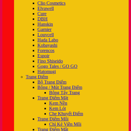
Clio Cosmetics
Elvawell
Cure
DBH
Hanskin
Garnier
Louvcell
Hada Labo
Kobayashi
Forencos
Espoir
Fino Shiseido
Gogo Tales / GO GO
Hatomugi
Trang Điểm
Bộ Trang Điểm
Bông / Mút Trang Điểm
Bông Tẩy Trang
Trang Điểm Mặt
Kem Nền
Kem Lót
Che Khuyết Điểm
Trang Điểm Môi
Chì Kẻ Viền Môi
Trang Điểm Mắt