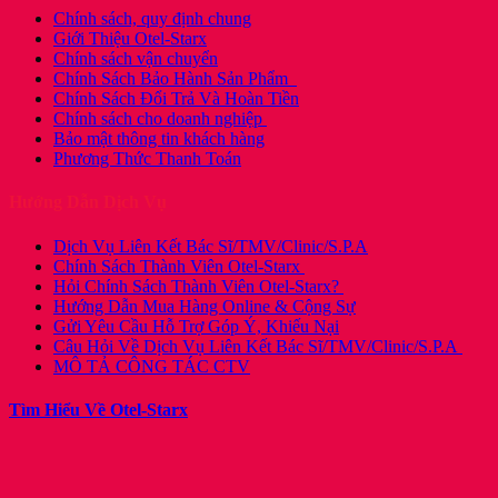
Chính sách, quy định chung
Giới Thiệu Otel-Starx
Chính sách vận chuyển
Chính Sách Bảo Hành Sản Phẩm
Chính Sách Đổi Trả Và Hoàn Tiền
Chính sách cho doanh nghiệp
Bảo mật thông tin khách hàng
Phương Thức Thanh Toán
Hướng Dẫn Dịch Vụ
Dịch Vụ Liên Kết Bác Sĩ/TMV/Clinic/S.P.A
Chính Sách Thành Viên Otel-Starx
Hỏi Chính Sách Thành Viên Otel-Starx?
Hướng Dẫn Mua Hàng Online & Cộng Sự
Gửi Yêu Cầu Hỗ Trợ Góp Ý, Khiếu Nại
Câu Hỏi Về Dịch Vụ Liên Kết Bác Sĩ/TMV/Clinic/S.P.A
MÔ TẢ CÔNG TÁC CTV
Tìm Hiểu Về Otel-Starx