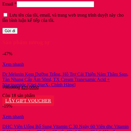
Email
*
Lưu tên của tôi, email, và trang web trong trình duyệt này cho
lần bình luận kế tiếp của tôi.
Sản phẩm tương tự
-47%
Xem nhanh
Dr Melaxin Kem Dưỡng Trắng, Hỗ Trợ Cải Thiện Nám Thâm Sạm,
Tàn Nhang Cấp Ẩm 50ml, TX Cream Tranexamic Acid +
Niacinamide [Otel-StarX- Chính Hãng]
Giá
Giá
790,000
₫
420,000
₫
gốc
hiện
Còn 18 sản phẩm
là:
tại
LẤY GIFT VOUCHER
790,000₫.
là:
-19%
420,000₫.
Xem nhanh
DHC Viên Uống Bổ Sung Vitamin C 30 Ngày 60 Viên dhc Vitamin