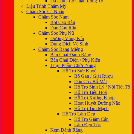
Da Dầu / Lỗ Chân Lông To
Liệu Trình Thẩm Mỹ
Chăm Sóc Cá Nhân
Chăm Sóc Nam
Bọt Cạo Râu
Dao Cạo Râu
Chăm Sóc Phụ Nữ
Dưỡng Vùng Kín
Dung Dịch Vệ Sinh
Chăm Sóc Răng Miệng
Bàn Chải Đánh Răng
Bàn Chải Điện / Phụ Kiện
Thực Phẩm Chức Năng
Hỗ Trợ Sức Khoẻ
Bổ Gan / Giải Rượu
Dầu Cá / Bổ Mắt
Hỗ Trợ Sinh Lý / Nội Tiết Tố
Hỗ Trợ Tiêu Hoá
Hỗ Trợ Xương Khớp
Hoạt Huyết Dưỡng Não
Hỗ Trợ Tim Mạch
Hỗ Trợ Làm Đẹp
Hỗ Trợ Giảm Cân
Làm Đẹp Tóc
Kem Đánh Răng