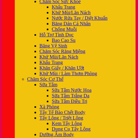
Chăm Sóc Sức Khoẻ
Khẩu Trang
Khử Mùi/Lăn Nách
Nước Rửa Tay / Diệt Khuẩn
Băng Dán Cá Nhân
Chống Muỗi
Hỗ Trợ Tình Dục
Bao Cao Su
Băng Vệ Sinh
Chăm Sóc Răng Miệng
Khử Mùi/Lăn Nách
Khẩu Trang
Khăn Giấy / Khăn Ướt
Khử Mùi / Làm Thơm Phòng
Chăm Sóc Cơ Thể
Sữa Tắm
Sữa Tắm Nước Hoa
Sữa Tắm Trắng Da
Sữa Tắm Điều Trị
Xà Phòng
Tẩy Tế Bào Chết Body
Tẩy Lông / Triệt Lông
Kem Tẩy Lông
Dụng Cụ Tẩy Lông
Dưỡng Ẩm Body