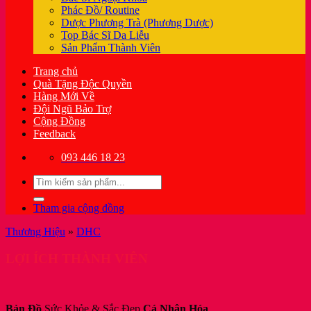
Phác Đồ/ Routine
Dược Phương Trà (Phương Dược)
Top Bác Sĩ Da Liễu
Sản Phẩm Thành Viên
Trang chủ
Quà Tặng Độc Quyền
Hàng Mới Về
Đội Ngũ Bảo Trợ
Cộng Đồng
Feedback
093 446 18 23
Tìm
kiếm:
Tham gia cộng đồng
Thương Hiệu
»
DHC
LỢI ÍCH THÀNH VIÊN
Bản Đồ
Sức Khỏe & Sắc Đẹp
Cá Nhân Hóa