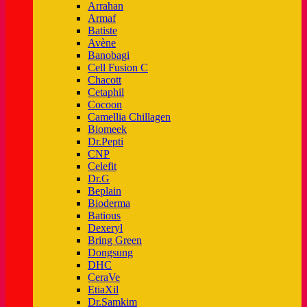
Arrahan
Armaf
Batiste
Avène
Banobagi
Cell Fusion C
Chacott
Cetaphil
Cocoon
Camellia Chillagen
Biomeek
Dr.Pepti
CNP
Celefit
Dr.G
Beplain
Bioderma
Batious
Dexeryl
Bring Green
Dongsung
DHC
CeraVe
EtiaXil
Dr.Samkim