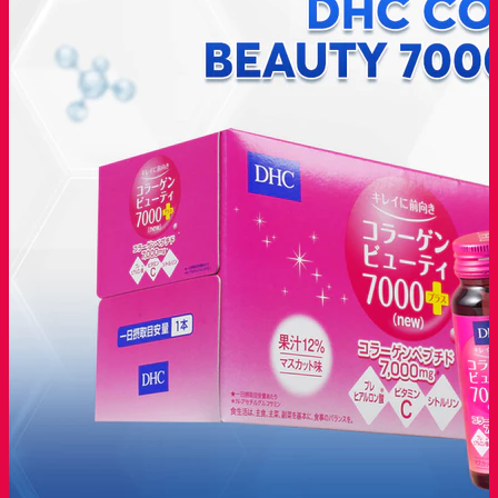
50ml
dhc
Collagen
Beauty
7000
Plus
[Otel-
Starx-
Chính
Hãng]
số
lượng