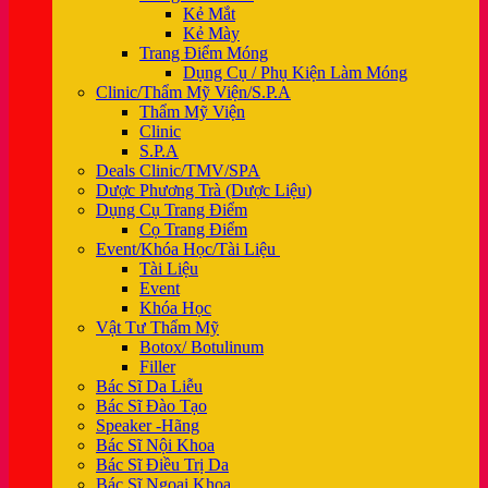
Kẻ Mắt
Kẻ Mày
Trang Điểm Móng
Dụng Cụ / Phụ Kiện Làm Móng
Clinic/Thẩm Mỹ Viện/S.P.A
Thẩm Mỹ Viện
Clinic
S.P.A
Deals Clinic/TMV/SPA
Dược Phương Trà (Dược Liệu)
Dụng Cụ Trang Điểm
Cọ Trang Điểm
Event/Khóa Học/Tài Liệu
Tài Liệu
Event
Khóa Học
Vật Tư Thẩm Mỹ
Botox/ Botulinum
Filler
Bác Sĩ Da Liễu
Bác Sĩ Đào Tạo
Speaker -Hãng
Bác Sĩ Nội Khoa
Bác Sĩ Điều Trị Da
Bác Sĩ Ngoại Khoa