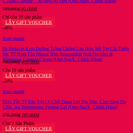
C Hard Capsule – 30 days 60 viên [Otel-Starx- Chính Hãng]
Giá
Giá
105,000
₫
85,000
₫
gốc
hiện
Chỉ còn 10 sản phẩm
là:
tại
LẤY GIFT VOUCHER
105,000₫.
là:
-48%
85,000₫.
Xem nhanh
Dr Melaxin Kem Dưỡng Trắng Chống Lão Hóa, Hỗ Trợ Cải Thiện
Sắc Tố Nám Tàn Nhang 50gr Astaxanthin Anti Freckles &
Whitening Capsule Cream [Otel-StarX- Chính Hãng]
Giá
Giá
790,000
₫
410,000
₫
gốc
hiện
Còn 18 sản phẩm
là:
tại
LẤY GIFT VOUCHER
790,000₫.
là:
-24%
410,000₫.
Xem nhanh
Dr.G Tẩy Tế Bào Vật Lý Chết Dạng Gel Dịu Nhẹ, Làm Sáng Da
120g. drg Brightening Peeling Gel [Otel-StarX- Chính Hãng]
Giá
Giá
376,200
₫
285,000
₫
gốc
hiện
Còn 3 Sản Phẩm
là:
tại
LẤY GIFT VOUCHER
376,200₫.
là: