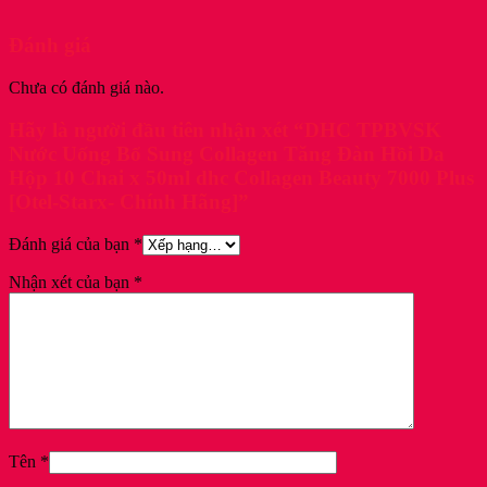
Đánh giá
Chưa có đánh giá nào.
Hãy là người đầu tiên nhận xét “DHC TPBVSK
Nước Uống Bổ Sung Collagen Tăng Đàn Hồi Da
Hộp 10 Chai x 50ml dhc Collagen Beauty 7000 Plus
[Otel-Starx- Chính Hãng]”
Đánh giá của bạn
*
Nhận xét của bạn
*
Tên
*