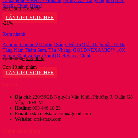
Glutathione + BHA Exfoliating Body Wash angle liquid [Otel-
StarX- Chính Hãng]
Giá
Giá
459,360
₫
316,800
₫
gốc
hiện
LẤY GIFT VOUCHER
là:
tại
-21%
459,360₫.
là:
316,800₫.
Xem nhanh
Anodin [Combo 2] Dưỡng Sáng, Hỗ Trợ Cải Thiện Sắc Tố Đa
Tầng Nám Thâm Sạm, Tàn Nhang, GOLDNEXAMIC™ 10X,
Serum 30ml và Kem 35ml [Otel-Starx- Chính
Giá
Giá
1,200,000
₫
949,000
₫
gốc
hiện
Còn 18 sản phẩm
là:
tại
LẤY GIFT VOUCHER
1,200,000₫.
là:
949,000₫.
Liên hệ
Địa chỉ:
220/36/2B Nguyễn Văn Khối, Phường 9, Quận Gò
Vấp, TPHCM
Hotline
: 093 446 18 23
Email:
cskh.otelstarx.com@gmail.com
Website:
otel-starx.com
Chính sách chung