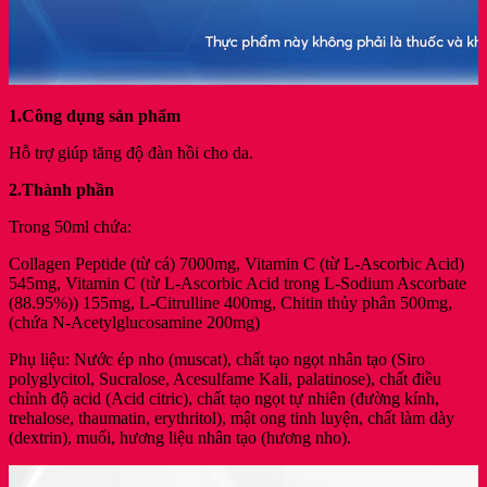
1.Công dụng sản phẩm
Hỗ trợ giúp tăng độ đàn hồi cho da.
2.Thành phần
Trong 50ml chứa:
Collagen Peptide (từ cá) 7000mg, Vitamin C (từ L-Ascorbic Acid)
545mg, Vitamin C (từ L-Ascorbic Acid trong L-Sodium Ascorbate
(88.95%)) 155mg, L-Citrulline 400mg, Chitin thủy phân 500mg,
(chứa N-Acetylglucosamine 200mg)
Phụ liệu: Nước ép nho (muscat), chất tạo ngọt nhân tạo (Siro
polyglycitol, Sucralose, Acesulfame Kali, palatinose), chất điều
chỉnh độ acid (Acid citric), chất tạo ngọt tự nhiên (đường kính,
trehalose, thaumatin, erythritol), mật ong tinh luyện, chất làm dày
(dextrin), muối, hương liệu nhân tạo (hương nho).