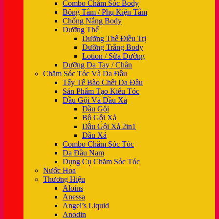
Combo Chăm Sóc Body
Bông Tắm / Phụ Kiện Tắm
Chống Nắng Body
Dưỡng Thể
Dưỡng Thể Điều Trị
Dưỡng Trắng Body
Lotion / Sữa Dưỡng
Dưỡng Da Tay / Chân
Chăm Sóc Tóc Và Da Đầu
Tẩy Tế Bào Chết Da Đầu
Sản Phẩm Tạo Kiểu Tóc
Dầu Gội Và Dầu Xả
Dầu Gội
Bộ Gội Xả
Dầu Gội Xả 2in1
Dầu Xả
Combo Chăm Sóc Tóc
Da Đầu Nam
Dụng Cụ Chăm Sóc Tóc
Nước Hoa
Thương Hiệu
Aloins
Anessa
Angel’s Liquid
Anodin