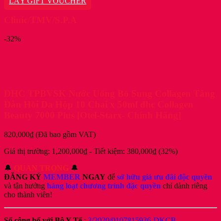
LẤY GIFT VOUCHER
198,000₫.
là:
186,000₫.
Clinic/TMV/S.P.A
-32%
DHC TPBVSK Nước Uống Bổ Sung Collagen Tăng
Đàn Hồi Da Hộp 10 Chai x 50ml dhc Collagen
Beauty 7000 Plus [Otel-Starx- Chính Hãng]
820,000
₫
(Đã bao gồm VAT)
Giá thị trường:
1,200,000
₫
-
Tiết kiệm:
380,000
₫
(32%)
🔔
QUAN TRỌNG
🔔
ĐĂNG KÝ
MEMBER
NGAY
để
sở hữu giá ưu đãi độc quyền
và tận hưởng
hàng loạt chương trình đặc quyền
chỉ dành riêng
cho thành viên!
Số công bố với Bộ Y Tế
:
3/2020/0107815936-DKCB