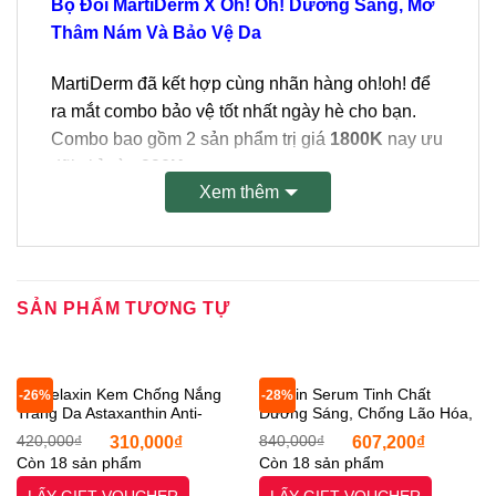
Bộ Đôi MartiDerm X Oh! Oh! Dưỡng Sáng, Mờ
Thâm Nám Và Bảo Vệ Da
MartiDerm đã kết hợp cùng nhãn hàng oh!oh! để
ra mắt combo bảo vệ tốt nhất ngày hè cho bạn.
Combo bao gồm 2 sản phẩm trị giá
1800K
nay ưu
đãi chỉ còn
990K
:
Xem thêm
Kem Chống Nắng Phổ Rộng Bảo Vệ Da
MartiDerm Proteos Screen SPF50+ Fluid
Cream 40ml
SẢN PHẨM TƯƠNG TỰ
Tinh Chất Dưỡng Sáng Da, Giảm Thâm Nám
oh!oh! Skin Health Serum (with 20%
Niacinamide & 2% Acetyl Glucosamine)
10ml
Dr Melaxin Kem Chống Nắng
Anodin Serum Tinh Chất
-26%
-28%
Trắng Da Astaxanthin Anti-
Dưỡng Sáng, Chống Lão Hóa,
Freckles Whitening Casule Sun
Mờ Thâm Sạm Nám Đa Tầng
Giá
Giá
Giá
Giá
420,000
₫
310,000
₫
840,000
₫
607,200
₫
Sự kết hợp của bộ đôi đặc biệt này sẽ mang đến
Cream 50ml Mờ Thâm Sạm
30ml GOLDNEXAMIC™ 10X
gốc
hiện
gốc
hiện
Còn 18 sản phẩm
Còn 18 sản phẩm
là:
tại
là:
tại
Nám Tàn Nhang [Otel-StarX-
Serum [Otel-StarX- Chính
những lợi ích:
420,000₫.
là:
840,000₫.
là:
Chính Hãng]
Hãng]