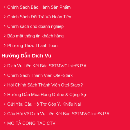
SPF50+ Fluid Cream
phổ rộng với chỉ số SPF
Chính Sách Bảo Hành Sản Phẩm
50+ (SPF thực 64) có khả năng chống được tia
UVA, UVB, IR (tia hồng ngoại) và cả tia HEV (ánh
Chính Sách Đổi Trả Và Hoàn Tiền
sáng khả kiến, ánh sáng xanh), hỗ trợ ngăn ngừa
Chính sách cho doanh nghiệp
và cải thiện các dấu hiệu lão hoá. Kết cấu dạng
Bảo mật thông tin khách hàng
kem lỏng (cream-to-powder) cho lớp finish mượt
mà, cực thoáng trên không gây cảm giác nặng
Phương Thức Thanh Toán
mặt, không gây nhân mụn.
Hướng Dẫn Dịch Vụ
Loại da phù hợp:
Dịch Vụ Liên Kết Bác Sĩ/TMV/Clinic/S.P.A
Chính Sách Thành Viên Otel-Starx
Sản phẩm phù hợp cho mọi loại da.
Hỏi Chính Sách Thành Viên Otel-Starx?
Giải pháp cho tình trạng da:
Hướng Dẫn Mua Hàng Online & Cộng Sự
Gửi Yêu Cầu Hỗ Trợ Góp Ý, Khiếu Nại
Những ai đang cần một giải pháp chống nắng
phổ rộng để bảo vệ da hằng ngày.
Câu Hỏi Về Dịch Vụ Liên Kết Bác Sĩ/TMV/Clinic/S.P.A
Những ai mong muốn một sản phẩm chống
MÔ TẢ CÔNG TÁC CTV
nắng mỏng nhẹ, thấm nhanh, tính thẩm mỹ cao,