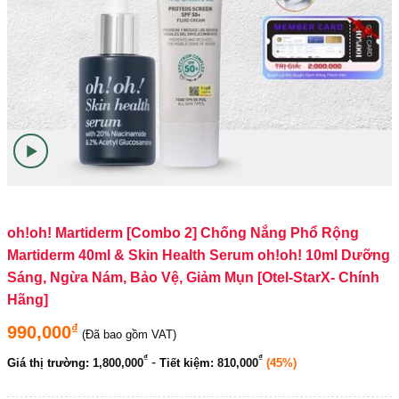
oh!oh! Martiderm [Combo 2] Chống Nắng Phổ Rộng
Martiderm 40ml & Skin Health Serum oh!oh! 10ml Dưỡng
Sáng, Ngừa Nám, Bảo Vệ, Giảm Mụn [Otel-StarX- Chính
Hãng]
₫
990,000
(Đã bao gồm VAT)
₫
₫
-
Giá thị trường:
1,800,000
Tiết kiệm:
810,000
(45%)