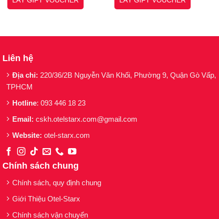
LẤY GIFT VOUCHER
LẤY GIFT VOUCHER
310,000₫.
607,20
Bảo vệ làn da toàn diện trước tia
UVA/UVB/IR/HEV;
Đồng thời cải thiện kích thước lỗ chân lông
nhờ khả năng kiềm dầu tốt;
Liên hệ
Hỗ trợ sửa chữa tổn thương DNA.
Địa chỉ:
220/36/2B Nguyễn Văn Khối, Phường 9, Quận Gò Vấp,
TPHCM
Đây là cơ hội để trải nghiệm trọn vẹn sức mạnh
Hotline
: 093 446 18 23
của bộ đôi, nhân 2 hiệu quả điều trị với mức giá
ưu đãi tốt nhất.
Email:
cskh.otelstarx.com@gmail.com
Website:
otel-starx.com
Thông tin chi tiết sản phẩm:
1. Kem Chống Nắng Phổ Rộng Bảo Vệ Da
Chính sách chung
MartiDerm Proteos Screen SPF50+ Fluid
Chính sách, quy định chung
Cream 40ml
Giới Thiệu Otel-Starx
Kem Chống Nắng MartiDerm Proteos Screen
Chính sách vận chuyển