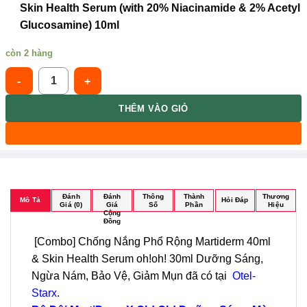
Skin Health Serum (with 20% Niacinamide & 2% Acetyl
Glucosamine) 10ml
còn 2 hàng
oh!oh! Martiderm [Combo 2] Chống Nắng Phổ Rộng Martiderm 40
THÊM VÀO GIỎ
Đánh
Đánh
Thông
Thành
Thương
Mô Tả
Hỏi Đáp
Giá (0)
Giá
Số
Phần
Hiệu
Cộng
Đồng
[Combo] Chống Nắng Phổ Rộng Martiderm 40ml
& Skin Health Serum oh!oh! 30ml Dưỡng Sáng,
Ngừa Nám, Bảo Vệ, Giảm Mụn đã có tại
Otel-
Starx
.