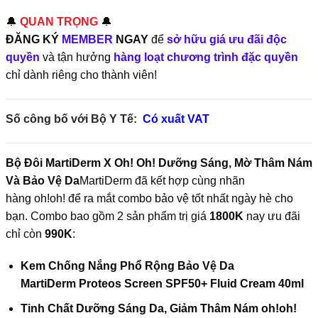
🔔
QUAN TRỌNG
🔔
ĐĂNG KÝ
MEMBER
NGAY
để
sở hữu giá ưu đãi độc
quyền
và tận hưởng
hàng loạt chương trình đặc quyền
chỉ dành riêng cho thành viên!
Số công bố với Bộ Y Tế:
Có xuất VAT
Bộ Đôi MartiDerm X Oh! Oh! Dưỡng Sáng, Mờ Thâm Nám
Và Bảo Vệ Da
MartiDerm đã kết hợp cùng nhãn
hàng oh!oh! để ra mắt combo bảo vệ tốt nhất ngày hè cho
bạn. Combo bao gồm 2 sản phẩm trị giá
1800K
nay ưu đãi
chỉ còn
990K
:
Kem Chống Nắng Phổ Rộng Bảo Vệ Da
MartiDerm Proteos Screen SPF50+ Fluid Cream 40ml
Tinh Chất Dưỡng Sáng Da, Giảm Thâm Nám oh!oh!