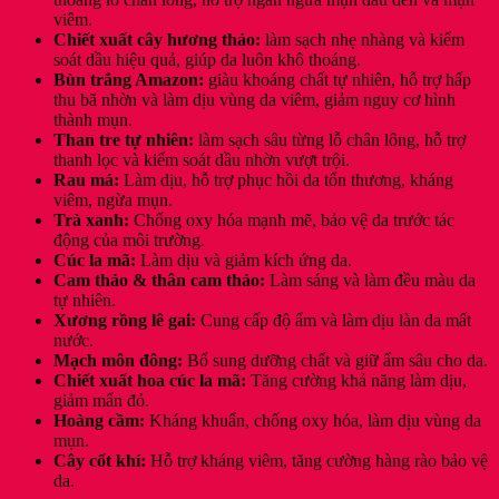
viêm.
Chiết xuất cây hương thảo:
làm sạch nhẹ nhàng và kiểm
soát dầu hiệu quả, giúp da luôn khô thoáng.
Bùn trắng Amazon:
giàu khoáng chất tự nhiên, hỗ trợ hấp
thu bã nhờn và làm dịu vùng da viêm, giảm nguy cơ hình
thành mụn.
Than tre tự nhiên:
làm sạch sâu từng lỗ chân lông, hỗ trợ
thanh lọc và kiểm soát dầu nhờn vượt trội.
Rau má:
Làm dịu, hỗ trợ phục hồi da tổn thương, kháng
viêm, ngừa mụn.
Trà xanh:
Chống oxy hóa mạnh mẽ, bảo vệ da trước tác
động của môi trường.
Cúc la mã:
Làm dịu và giảm kích ứng da.
Cam thảo & thân cam thảo:
Làm sáng và làm đều màu da
tự nhiên.
Xương rồng lê gai:
Cung cấp độ ẩm và làm dịu làn da mất
nước.
Mạch môn đông:
Bổ sung dưỡng chất và giữ ẩm sâu cho da.
Chiết xuất hoa cúc la mã:
Tăng cường khả năng làm dịu,
giảm mẩn đỏ.
Hoàng cầm:
Kháng khuẩn, chống oxy hóa, làm dịu vùng da
mụn.
Cây cốt khí:
Hỗ trợ kháng viêm, tăng cường hàng rào bảo vệ
da.