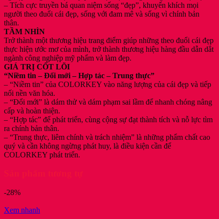
– Tích cực truyền bá quan niệm sống “đẹp”, khuyến khích mọi
người theo đuổi cái đẹp, sống với đam mê và sống vì chính bản
thân.
TẦM NHÌN
Trở thành một thương hiệu trang điểm giúp những theo đuổi cái đẹp
thực hiện ước mơ của mình, trở thành thương hiệu hàng đầu dẫn dắt
ngành công nghiệp mỹ phẩm và làm đẹp.
GIÁ TRỊ CỐT LÕI
“Niềm tin – Đổi mới – Hợp tác – Trung thực”
– “Niềm tin” của COLORKEY vào năng lượng của cái đẹp và tiếp
nối nền văn hóa.
– “Đổi mới” là dám thử và dám phạm sai lầm để nhanh chóng nâng
cấp và hoàn thiện.
– “Hợp tác” để phát triển, cùng cộng sự đạt thành tích và nỗ lực tìm
ra chính bản thân.
– “Trung thực, liêm chính và trách nhiệm” là những phẩm chất cao
quý và cần không ngừng phát huy, là điều kiện cần để
COLORKEY phát triển.
Sản phẩm tương tự
-28%
Xem nhanh