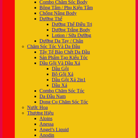
Combo Chăm Sóc Body
Bông Tắm / Phụ Kiện Tắm
Chống Nắng Body
Dưỡng Thể
Dưỡng Thể Điều Trị
Dưỡng Trắng Body
Lotion / Sữa Dưỡng
Dưỡng Da Tay / Chân
Chăm Sóc Tóc Và Da Đầu
Tẩy Tế Bào Chết Da Đầu
Sản Phẩm Tạo Kiểu Tóc
Dầu Gội Và Dầu Xả
Dầu Gội
Bộ Gội Xả
Dầu Gội Xả 2in1
Dầu Xả
Combo Chăm Sóc Tóc
Da Đầu Nam
Dụng Cụ Chăm Sóc Tóc
Nước Hoa
Thương Hiệu
Aloins
Anessa
Angel’s Liquid
Anodin