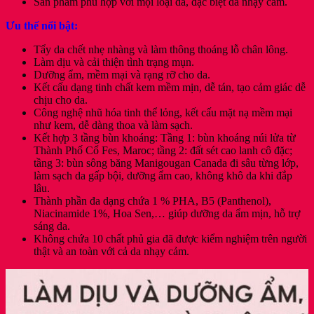
Sản phẩm phù hợp với mọi loại da, đặc biệt da nhạy cảm.
Ưu thế nổi bật:
Tẩy da chết nhẹ nhàng và làm thông thoáng lỗ chân lông.
Làm dịu và cải thiện tình trạng mụn.
Dưỡng ẩm, mềm mại và rạng rỡ cho da.
Kết cấu dạng tinh chất kem mềm mịn, dễ tán, tạo cảm giác dễ
chịu cho da.
Công nghệ nhũ hóa tinh thể lỏng, kết cấu mặt nạ mềm mại
như kem, dễ dàng thoa và làm sạch.
Kết hợp 3 tầng bùn khoáng: Tầng 1: bùn khoáng núi lửa từ
Thành Phố Cổ Fes, Maroc; tầng 2: đất sét cao lanh cô đặc;
tầng 3: bùn sông băng Manigougan Canada đi sâu từng lớp,
làm sạch da gấp bội, dưỡng ẩm cao, không khô da khi đắp
lâu.
Thành phần đa dạng chứa 1 % PHA, B5 (Panthenol),
Niacinamide 1%, Hoa Sen,… giúp dưỡng da ẩm mịn, hỗ trợ
sáng da.
Không chứa 10 chất phủ gia đã được kiểm nghiệm trên người
thật và an toàn với cả da nhạy cảm.