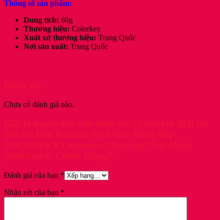
Thông số sản phẩm:
Dung tích:
60g
Thương hiệu:
Colorkey
Xuất xứ thương hiệu:
Trung Quốc
Nơi sản xuất:
Trung Quốc
Đánh giá
Chưa có đánh giá nào.
Hãy là người đầu tiên nhận xét “Colorkey Mặt Nạ
Đất Sét Bùn Khoáng Sạch Mịn Màng 60g
COLORKEY Luminous Cleansing Clay Mask
[Otel-StarX- Chính Hãng]”
Đánh giá của bạn
*
Nhận xét của bạn
*