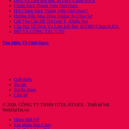
Dịch Vụ Liên Kết Bác Sĩ/TMV/Clinic/S.P.A
Chính Sách Thành Viên Otel-Starx
Hỏi Chính Sách Thành Viên Otel-Starx?
Hướng Dẫn Mua Hàng Online & Cộng Sự
Gửi Yêu Cầu Hỗ Trợ Góp Ý, Khiếu Nại
Câu Hỏi Về Dịch Vụ Liên Kết Bác Sĩ/TMV/Clinic/S.P.A
MÔ TẢ CÔNG TÁC CTV
Tìm Hiểu Về Otel-Starx
Giới thiệu
Tin tức
Tuyển dụng
Liên hệ
© 2026. CÔNG TY TNHH OTEL-STARX - Thiết kế bởi
WebDaiTin.vn
Hàng Mới Về
Sản phẩm Bán Chạy