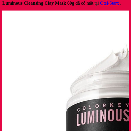
Luminous Cleansing Clay Mask 60g
đã có mặt
tại
Otel-Starx
.
Hãng]
số
lượng