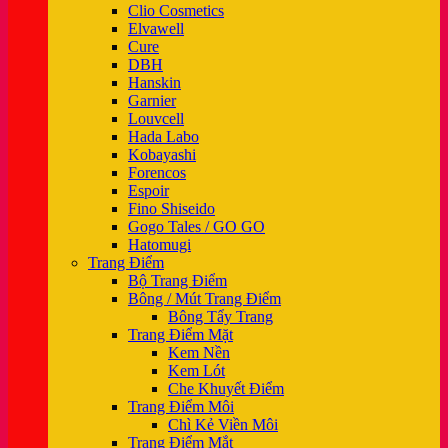
Clio Cosmetics
Elvawell
Cure
DBH
Hanskin
Garnier
Louvcell
Hada Labo
Kobayashi
Forencos
Espoir
Fino Shiseido
Gogo Tales / GO GO
Hatomugi
Trang Điểm
Bộ Trang Điểm
Bông / Mút Trang Điểm
Bông Tẩy Trang
Trang Điểm Mặt
Kem Nền
Kem Lót
Che Khuyết Điểm
Trang Điểm Môi
Chì Kẻ Viền Môi
Trang Điểm Mắt