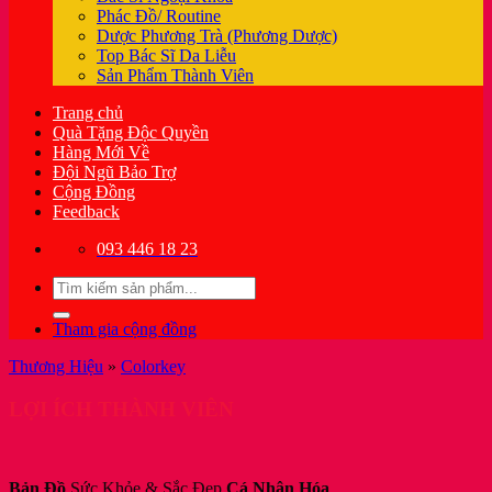
Phác Đồ/ Routine
Dược Phương Trà (Phương Dược)
Top Bác Sĩ Da Liễu
Sản Phẩm Thành Viên
Trang chủ
Quà Tặng Độc Quyền
Hàng Mới Về
Đội Ngũ Bảo Trợ
Cộng Đồng
Feedback
093 446 18 23
Tìm
kiếm:
Tham gia cộng đồng
Thương Hiệu
»
Colorkey
LỢI ÍCH THÀNH VIÊN
Bản Đồ
Sức Khỏe & Sắc Đẹp
Cá Nhân Hóa