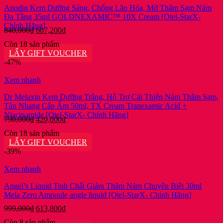
Anodin Kem Dưỡng Sáng, Chống Lão Hóa, Mờ Thâm Sạm Nám
Đa Tầng 35ml GOLDNEXAMIC™ 10X Cream [Otel-StarX-
Chính Hãng]
Giá
Giá
840,000
₫
607,200
₫
gốc
hiện
Còn 18 sản phẩm
là:
tại
LẤY GIFT VOUCHER
840,000₫.
là:
-47%
607,200₫.
Xem nhanh
Dr Melaxin Kem Dưỡng Trắng, Hỗ Trợ Cải Thiện Nám Thâm Sạm,
Tàn Nhang Cấp Ẩm 50ml, TX Cream Tranexamic Acid +
Niacinamide [Otel-StarX- Chính Hãng]
Giá
Giá
790,000
₫
420,000
₫
gốc
hiện
Còn 18 sản phẩm
là:
tại
LẤY GIFT VOUCHER
790,000₫.
là:
-39%
420,000₫.
Xem nhanh
Angel’s Liquid Tinh Chất Giảm Thâm Nám Chuyên Biệt 30ml
Mela Zero Ampoule angle liquid [Otel-StarX- Chính Hãng]
Giá
Giá
999,000
₫
613,800
₫
gốc
hiện
Còn 8 sản phẩm