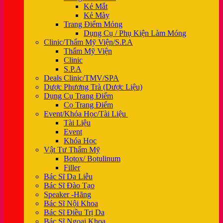
Kẻ Mắt
Kẻ Mày
Trang Điểm Móng
Dụng Cụ / Phụ Kiện Làm Móng
Clinic/Thẩm Mỹ Viện/S.P.A
Thẩm Mỹ Viện
Clinic
S.P.A
Deals Clinic/TMV/SPA
Dược Phương Trà (Dược Liệu)
Dụng Cụ Trang Điểm
Cọ Trang Điểm
Event/Khóa Học/Tài Liệu
Tài Liệu
Event
Khóa Học
Vật Tư Thẩm Mỹ
Botox/ Botulinum
Filler
Bác Sĩ Da Liễu
Bác Sĩ Đào Tạo
Speaker -Hãng
Bác Sĩ Nội Khoa
Bác Sĩ Điều Trị Da
Bác Sĩ Ngoại Khoa