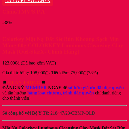
LẤY GIFT VOUCHER
198,000₫.
là:
186,000₫.
Clinic/TMV/S.P.A
-38%
Colorkey Mặt Nạ Đất Sét Bùn Khoáng Sạch Mịn
Màng 60g COLORKEY Luminous Cleansing Clay
Mask [Otel-StarX- Chính Hãng]
123,000
₫
(Đã bao gồm VAT)
Giá thị trường:
198,000
₫
-
Tiết kiệm:
75,000
₫
(38%)
🔔
QUAN TRỌNG
🔔
ĐĂNG KÝ
MEMBER
NGAY
để
sở hữu giá ưu đãi độc quyền
và tận hưởng
hàng loạt chương trình đặc quyền
chỉ dành riêng
cho thành viên!
Số công bố với Bộ Y Tế:
218447/23/CBMP-QLD
Mặt Nạ Colorkey Luminous Cleansing Clay Mask Đất Sét Bùn