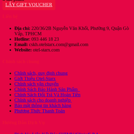
là:
tại
LẤY GIFT VOUCHER
168,300₫.
là:
112,200₫.
Liên hệ
Địa chỉ:
220/36/2B Nguyễn Văn Khối, Phường 9, Quận Gò
Vấp, TPHCM
Hotline
: 093 446 18 23
Email:
cskh.otelstarx.com@gmail.com
Website:
otel-starx.com
Chính sách chung
Chính sách, quy định chung
Giới Thiệu Otel-Starx
Chính sách vận chuyển
Chính Sách Bảo Hành Sản Phẩm
Chính Sách Đổi Trả Và Hoàn Tiền
Chính sách cho doanh nghiệp
Bảo mật thông tin khách hàng
Phương Thức Thanh Toán
Hướng Dẫn Dịch Vụ