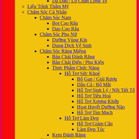
Da Dầu / Lỗ Chân Lông To
Liệu Trình Thẩm Mỹ
Chăm Sóc Cá Nhân
Chăm Sóc Nam
Bọt Cạo Râu
Dao Cạo Râu
Chăm Sóc Phụ Nữ
Dưỡng Vùng Kín
Dung Dịch Vệ Sinh
Chăm Sóc Răng Miệng
Bàn Chải Đánh Răng
Bàn Chải Điện / Phụ Kiện
Thực Phẩm Chức Năng
Hỗ Trợ Sức Khoẻ
Bổ Gan / Giải Rượu
Dầu Cá / Bổ Mắt
Hỗ Trợ Sinh Lý / Nội Tiết Tố
Hỗ Trợ Tiêu Hoá
Hỗ Trợ Xương Khớp
Hoạt Huyết Dưỡng Não
Hỗ Trợ Tim Mạch
Hỗ Trợ Làm Đẹp
Hỗ Trợ Giảm Cân
Làm Đẹp Tóc
Kem Đánh Răng