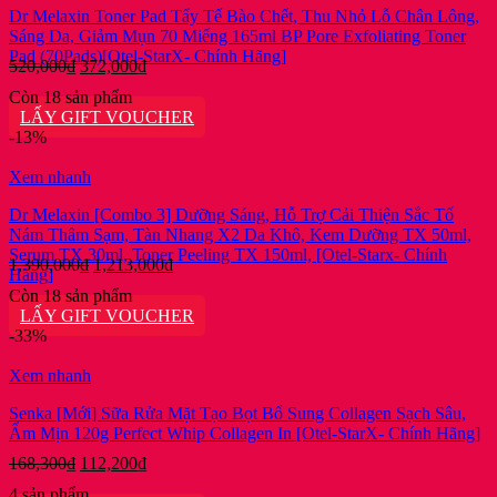
Dr Melaxin Toner Pad Tẩy Tế Bào Chết, Thu Nhỏ Lỗ Chân Lông,
Sáng Da, Giảm Mụn 70 Miếng 165ml BP Pore Exfoliating Toner
Pad (70Pads)[Otel-StarX- Chính Hãng]
Giá
Giá
520,000
₫
372,000
₫
gốc
hiện
Còn 18 sản phẩm
là:
tại
LẤY GIFT VOUCHER
520,000₫.
là:
-13%
372,000₫.
Xem nhanh
Dr Melaxin [Combo 3] Dưỡng Sáng, Hỗ Trợ Cải Thiện Sắc Tố
Nám Thâm Sạm, Tàn Nhang X2 Da Khô, Kem Dưỡng TX 50ml,
Serum TX 30ml, Toner Peeling TX 150ml, [Otel-Starx- Chính
Giá
Giá
1,390,000
₫
1,213,000
₫
Hãng]
gốc
hiện
Còn 18 sản phẩm
là:
tại
LẤY GIFT VOUCHER
1,390,000₫.
là:
-33%
1,213,000₫.
Xem nhanh
Senka [Mới] Sữa Rửa Mặt Tạo Bọt Bổ Sung Collagen Sạch Sâu,
Ẩm Mịn 120g Perfect Whip Collagen In [Otel-StarX- Chính Hãng]
Giá
Giá
168,300
₫
112,200
₫
gốc
hiện
4 sản phẩm