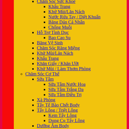
Chăm Sóc Sức Khoẻ
Khẩu Trang
Khử Mùi/Lăn Nách
Nước Rửa Tay / Diệt Khuẩn
Băng Dán Cá Nhân
Chống Muỗi
Hỗ Trợ Tình Dục
Bao Cao Su
Băng Vệ Sinh
Chăm Sóc Răng Miệng
Khử Mùi/Lăn Nách
Khẩu Trang
Khăn Giấy / Khăn Ướt
Khử Mùi / Làm Thơm Phòng
Chăm Sóc Cơ Thể
Sữa Tắm
Sữa Tắm Nước Hoa
Sữa Tắm Trắng Da
Sữa Tắm Điều Trị
Xà Phòng
Tẩy Tế Bào Chết Body
Tẩy Lông / Triệt Lông
Kem Tẩy Lông
Dụng Cụ Tẩy Lông
Dưỡng Ẩm Body