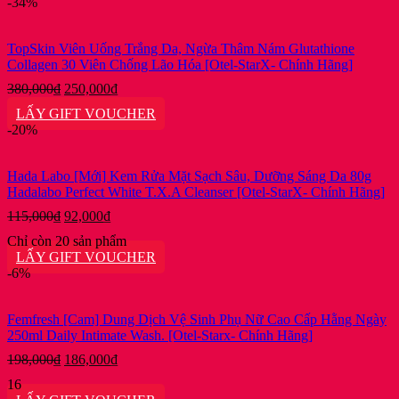
-34%
TopSkin Viên Uống Trắng Da, Ngừa Thâm Nám Glutathione
Collagen 30 Viên Chống Lão Hóa [Otel-StarX- Chính Hãng]
Giá
Giá
380,000
₫
250,000
₫
gốc
hiện
LẤY GIFT VOUCHER
là:
tại
-20%
380,000₫.
là:
250,000₫.
Hada Labo [Mới] Kem Rửa Mặt Sạch Sâu, Dưỡng Sáng Da 80g
Hadalabo Perfect White T.X.A Cleanser [Otel-StarX- Chính Hãng]
Giá
Giá
115,000
₫
92,000
₫
gốc
hiện
Chỉ còn 20 sản phẩm
là:
tại
LẤY GIFT VOUCHER
115,000₫.
là:
-6%
92,000₫.
Femfresh [Cam] Dung Dịch Vệ Sinh Phụ Nữ Cao Cấp Hằng Ngày
250ml Daily Intimate Wash. [Otel-Starx- Chính Hãng]
Giá
Giá
198,000
₫
186,000
₫
gốc
hiện
16
là:
tại