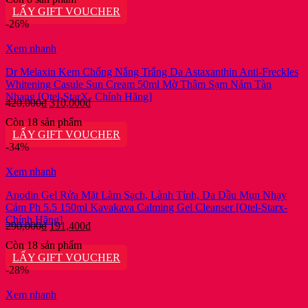
là:
tại
LẤY GIFT VOUCHER
999,000₫.
là:
-26%
613,800₫.
Xem nhanh
Dr Melaxin Kem Chống Nắng Trắng Da Astaxanthin Anti-Freckles
Whitening Casule Sun Cream 50ml Mờ Thâm Sạm Nám Tàn
Nhang [Otel-StarX- Chính Hãng]
Giá
Giá
420,000
₫
310,000
₫
gốc
hiện
Còn 18 sản phẩm
là:
tại
LẤY GIFT VOUCHER
420,000₫.
là:
-34%
310,000₫.
Xem nhanh
Anodin Gel Rửa Mặt Làm Sạch, Lành Tính, Da Dầu Mụn Nhạy
Cảm Ph 5.5 150ml Kavakava Calming Gel Cleanser [Otel-Starx-
Chính Hãng]
Giá
Giá
290,000
₫
191,400
₫
gốc
hiện
Còn 18 sản phẩm
là:
tại
LẤY GIFT VOUCHER
290,000₫.
là:
-28%
191,400₫.
Xem nhanh