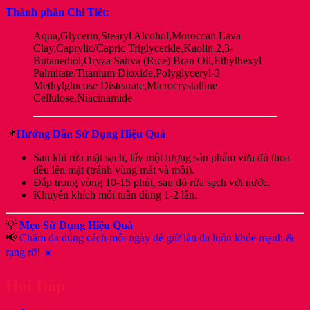
Thành phần Chi Tiết:
Aqua,Glycerin,Stearyl Alcohol,Moroccan Lava
Clay,Caprylic/Capric Triglyceride,Kaolin,2,3-
Butanediol,Oryza Sativa (Rice) Bran Oil,Ethylhexyl
Palmitate,Titanium Dioxide,Polyglyceryl-3
Methylglucose Distearate,Microcrystalline
Cellulose,Niacinamide
📌
Hướng Dẫn Sử Dụng Hiệu Quả
Sau khi rửa mặt sạch, lấy một lượng sản phẩm vừa đủ thoa
đều lên mặt (tránh vùng mắt và môi).
Đắp trong vòng 10-15 phút, sau đó rửa sạch với nước.
Khuyến khích mỗi tuần dùng 1-2 lần.
💡
Mẹo Sử Dụng Hiệu Quả
📢
Chăm da đúng cách mỗi ngày để giữ làn da luôn khỏe mạnh &
rạng rỡ! ☀️
Hỏi Đáp