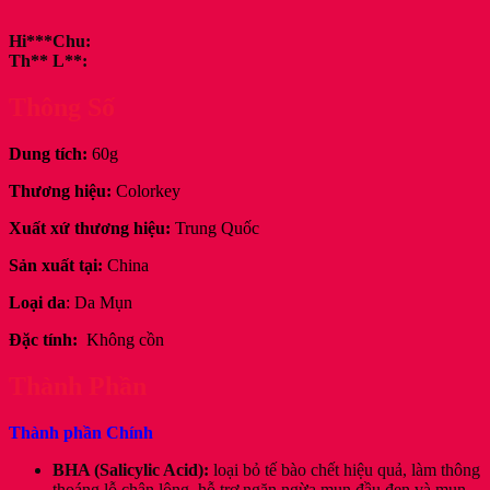
Hi***Chu:
Th** L**:
Thông Số
Dung tích:
60g
Thương hiệu:
Colorkey
Xuất xứ thương hiệu:
Trung Quốc
Sản xuất tại:
China
Loại da
: Da Mụn
Đặc tính:
Không cồn
Thành Phần
Thành phần Chính
BHA (Salicylic Acid):
loại bỏ tế bào chết hiệu quả, làm thông
thoáng lỗ chân lông, hỗ trợ ngăn ngừa mụn đầu đen và mụn