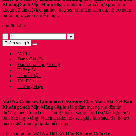
Khoáng Sạch Mịn Màng 60g
sản phẩm là sự kết hợp giữa bùn
khoáng 3 tầng, Niacinamide, hoa sen giúp làm sạch da, hỗ trợ ngăn
ngừa mụn, giúp da mềm mịn.
còn 60 hàng
Colorkey
Mặt
Thêm vào giỏ
Nạ
Đất
Mô Tả
Sét
Đánh Giá (0)
Bùn
Đánh Giá Cộng Đồng
Khoáng
Thông Số
Sạch
Thành Phần
Mịn
Hỏi Đáp
Màng
Thương Hiệu
60g
COLORKEY
Luminous
Mặt Nạ Colorkey Luminous Cleansing Clay Mask Đất Sét Bùn
Cleansing
Khoáng Sạch Mịn Màng 60g
là sản phẩm mặt nạ rửa đến từ
Clay
thương hiệu Colorkey – Trung Quốc. Sản phẩm là sự kết hợp giữa
Mask
bùn khoáng 3 tầng, Niacinamide, hoa sen giúp làm sạch da, hỗ trợ
[Otel-
ngăn ngừa mụn, giúp da mềm mịn..
StarX-
Hiện sản phẩm
Mặt Nạ Đất Sét Bùn Khoáng Colorkey
Chính