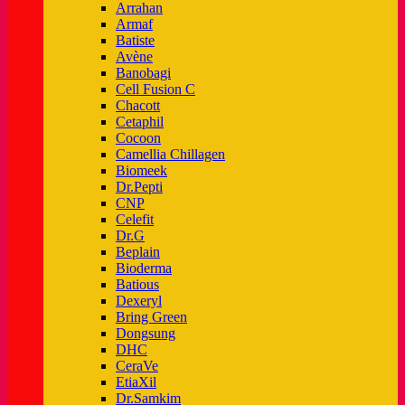
Arrahan
Armaf
Batiste
Avène
Banobagi
Cell Fusion C
Chacott
Cetaphil
Cocoon
Camellia Chillagen
Biomeek
Dr.Pepti
CNP
Celefit
Dr.G
Beplain
Bioderma
Batious
Dexeryl
Bring Green
Dongsung
DHC
CeraVe
EtiaXil
Dr.Samkim