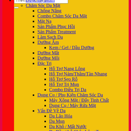
Dược mỹ phẩm
kiếm:
Chăm Sóc Da Mặt
Chống Nắng
Combo Chăm Sóc Da Mặt
Mặt Nạ
Sản Phẩm Phục Hồi
Sản Phẩm Treatment
Làm Sạch Da
Dưỡng Ẩm
Kem / Gel / Dầu Dưỡng
Dưỡng Mắt
Dưỡng Môi
Đặc Trị
Hỗ Trợ Nang Lông
Hỗ Trợ Nám/Thâm/Tàn Nhang
Hỗ Trợ Sẹo Rỗ
Hỗ Trợ Trị Mụn
Combo Điều Trị Da
Dụng Cụ / Phụ Kiện Chăm Sóc Da
Máy Xông Mặt / Đẩy Tinh Chất
Dụng Cụ / Máy Rửa Mặt
Vấn Đề Về Da
Da Lão Hóa
Da Mụn
Da Khô / Mất Nước