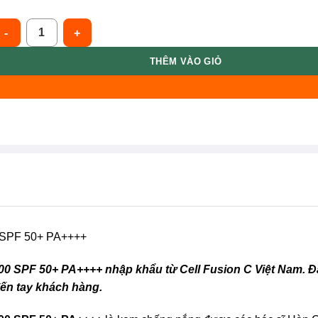
ell Fusion C [Mới Đỏ] Kem Chống Nắng Phổ Rộng Phục Hồi Treatm
THÊM VÀO GIỎ
 SPF 50+ PA++++
0 SPF 50+ PA++++ nhập khẩu từ Cell Fusion C Việt Nam. 
ến tay khách hàng.