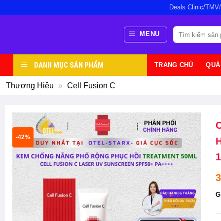
Bỏ
Deals Clinic/TMV
qua
nội
Tìm
MENU
kiếm:
dung
DANH MỤC SẢN PHẨM
TRANG CHỦ
QUÀ
Thương Hiệu
»
Cell Fusion C
C
-42%
H
1
3
G