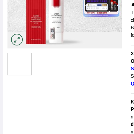

T
c
B
f
X
O
S
S
Q
K
P
n
d
m