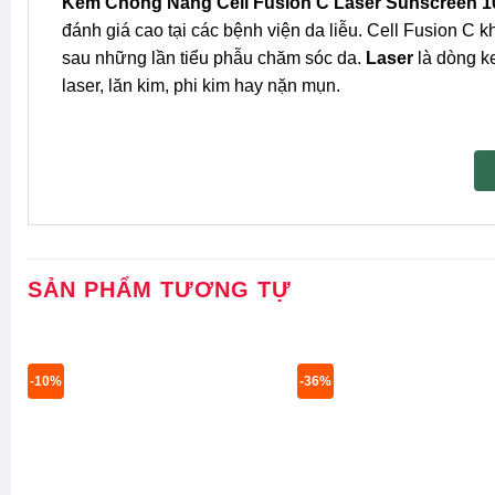
Kem Chống Nắng Cell Fusion C Laser Sunscreen 1
đánh giá cao tại các bệnh viện da liễu. Cell Fusion C 
sau những lần tiểu phẫu chăm sóc da.
Laser
là dòng 
laser, lăn kim, phi kim hay nặn mụn.
SẢN PHẨM TƯƠNG TỰ
-10%
-36%