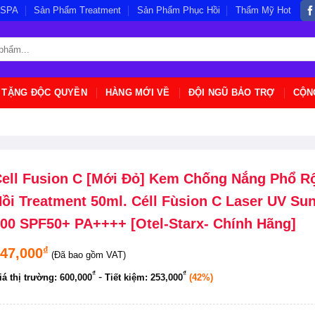
/SPA
Sản Phẩm Treatment
Sản Phẩm Phục Hồi
Thẩm Mỹ Hot
 TẶNG ĐỘC QUYỀN
HÀNG MỚI VỀ
ĐỘI NGŨ BẢO TRỢ
CỘN
ell Fusion C [Mới Đỏ] Kem Chống Nắng Phổ R
ồi Treatment 50ml. Céll Fùsion C Laser UV Su
00 SPF50+ PA++++ [Otel-Starx- Chính Hãng]
₫
47,000
(Đã bao gồm VAT)
₫
₫
-
iá thị trường:
600,000
Tiết kiệm:
253,000
(42%)