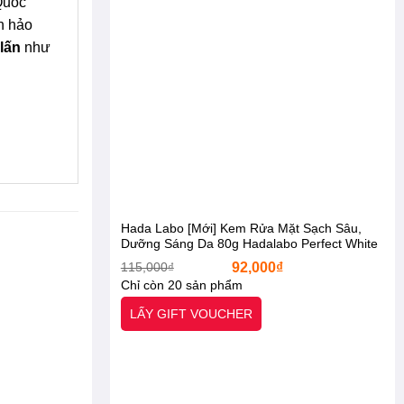
Quốc
àn hảo
lấn
như
Hada Labo [Mới] Kem Rửa Mặt Sạch Sâu,
Dưỡng Sáng Da 80g Hadalabo Perfect White
T.X.A Cleanser [Otel-StarX- Chính Hãng]
Giá
Giá
115,000
₫
92,000
₫
gốc
hiện
Chỉ còn 20 sản phẩm
là:
tại
115,000₫.
là:
-21%
-17%
LẤY GIFT VOUCHER
92,000₫.