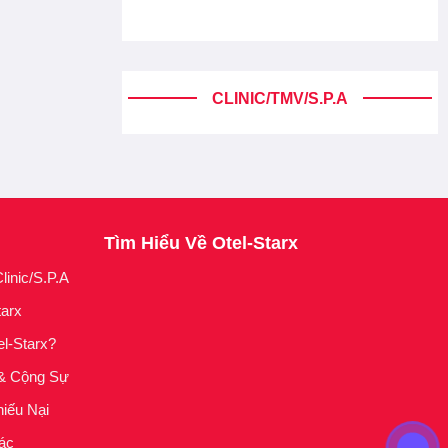
CLINIC/TMV/S.P.A
Tìm Hiểu Về Otel-Starx
linic/S.P.A
tarx
el-Starx?
& Cộng Sự
iếu Nại
ác