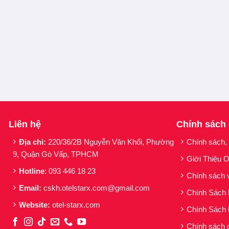
Tình trạng da phù hợp
Da khô ráp, sần sùi.
Da đàn hồi kém.
Da nhiều thâm nám.
Da xỉn màu thiếu sức sống.
Liên hệ
Chính sách
Địa chỉ:
220/36/2B Nguyễn Văn Khối, Phường
Chính sách,
9, Quận Gò Vấp, TPHCM
Giới Thiệu O
Hotline
: 093 446 18 23
Chính sách 
Email:
cskh.otelstarx.com@gmail.com
Chính Sách
Website:
otel-starx.com
Chính Sách 
Chính sách 