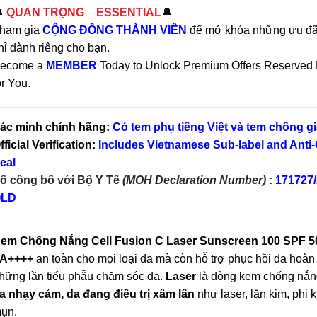

QUAN TRỌNG
–
ESSENTIAL
🔔
ham gia
CỘNG ĐỒNG THÀNH VIÊN
để mở khóa những ưu đãi
hỉ dành riêng cho bạn.
ecome a
MEMBER
Today to Unlock Premium Offers Reserved 
or You.
ác minh chính hãng:
Có tem phụ tiếng Việt và tem chống gi
fficial Verification:
Includes Vietnamese Sub-label and Anti-
eal
ố công bố với Bộ Y Tế
(MOH Declaration Number)
:
171727
LD
em Chống Nắng Cell Fusion C Laser Sunscreen 100 SPF 5
A++++
an toàn cho mọi loại da mà còn hỗ trợ phục hồi da hoàn
hững lần tiểu phẫu chăm sóc da.
Laser
là dòng kem chống nắ
a nhạy cảm, da đang điều trị xâm lấn
như laser, lăn kim, phi 
ụn.