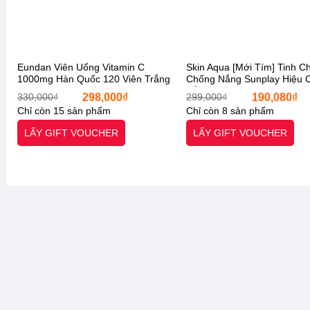
Eundan Viên Uống Vitamin C
Skin Aqua [Mới Tím] Tinh C
1000mg Hàn Quốc 120 Viên Trắng
Chống Nắng Sunplay Hiệu 
Da, Mờ Nám Tăng Đề Kháng,
Sắc Da Tối Màu Mới 2024 
Giá
Giá
Giá
330,000
₫
298,000
₫
299,000
₫
190,080
₫
[Otel-StarX- Chính Hãng]
Skin Aqua Tone Up UV Ess
gốc
hiện
gốc
Chỉ còn 15 sản phẩm
Chỉ còn 8 sản phẩm
Lavender SPF50+/PA++++ [O
là:
tại
là:
330,000₫.
là:
299,000₫.
Starx- Chính Hãng]
LẤY GIFT VOUCHER
LẤY GIFT VOUCHER
298,000₫.
Thiết kế:
Dạng tuýp.
Loại da:
Mọi loại da.