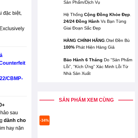
Sản Phẩm/Dịch Vụ
 đặc biệt,
Hệ Thống
Cộng Đồng Khỏe Đẹp
.
24/24 Đồng Hành
Vs Bạn Từng
Giai Đoạn Sắc Đẹp
Exclusively
HÀNG CHÍNH HÃNG
.Otel Đền Bù
100%
Phát Hiện Hàng Giả
ả
Bảo Hành 6 Tháng
Do “Sản Phẩm
Counterfeit
Lỗi”, “Kích Ứng” Xác Minh Lỗi Từ
Nhà Sản Xuất
/22/CBMP-
SẢN PHẨM XEM CÙNG
0+
 hảo sau
ng
dành cho
-34%
kim hay nặn