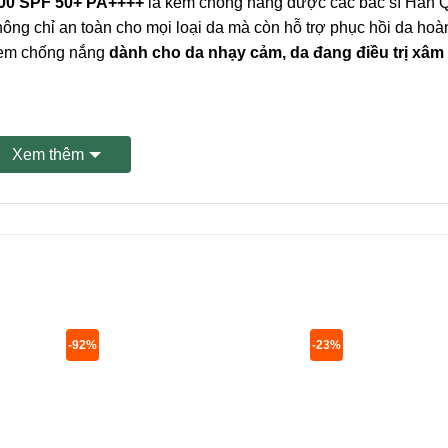
00 SPF 50+ PA++++
là kem chống nắng được các bác sĩ Hàn 
không chỉ an toàn cho mọi loại da mà còn hỗ trợ phục hồi da ho
kem chống nắng
dành cho da nhạy cảm, da đang điều trị xâm 
Xem thêm
-92%
-23%