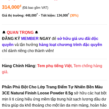
₫
314,000
(Đã bao gồm VAT)
₫
₫
-
Giá thị trường:
448,000
Tiết kiệm:
134,000
(30%)
🔔
QUAN TRỌNG
🔔
ĐĂNG KÝ
MEMBER
NGAY
để
sở hữu giá ưu đãi độc
quyền
và tận hưởng
hàng loạt chương trình đặc quyền
chỉ dành riêng cho thành viên!
Hàng Chính Hãng:
Tem phụ tiếng Việt,
Tem chống hàng
giả.
Phấn Phủ Bột Cho Lớp Trang Điểm Tự Nhiên Bền Màu
3CE Natural Finish Loose Powder 8.5g
sở hữu các hạt bột
mịn li ti cùng hiệu ứng mềm tập trung hút sạch lượng dầu dư
thừa giúp da khô thoáng cho một làn da mịn màng, hoàn hảo