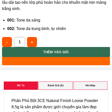
lâu dài tạo nên lớp phủ hoàn hảo cho khuôn mặt mịn màng
trắng xinh.
001:
Tone da sáng
002:
Tone da trung bình, tự nhiên
3CE Phấn Phủ Dạng Bột Mịn Lì Cho Lớp Trang Điểm Tự Nhiên Bền
THÊM VÀO GIỎ
Mô Tả
Đánh Giá (0)
Hỏi-Đáp
Phấn Phủ Bột 3CE Natural Finish Loose Powder
8.5g là sản phẩm được giới chuyên gia làm đẹp