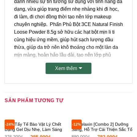
dành nhiều sự tin tưởng sử dụng với tính năng đa
dạng, vừa giúp trang điểm nhẹ nhàng khi đi học,
đi làm, đi chơi đồng thời tạo nên lớp makeup
chuyên nghiệp. Phấn Phủ Bột 3CE Natural Finish
Loose Powder 8.5g sở hữu các hạt bột mịn li ti
cùng hiệu ứng mềm, giúp hút sạch lượng dầu
thừa, giúp da trở nên khô thoáng cho một làn da
mịn màng, hoàn hảo lâu dài, tạo nên lớp phủ
hoàn hảo khiến gương mặt xinh xắn, rạng rỡ
Xem thêm
hơn.
Thành phần
Phấn Phủ Bột 3CE Natural Finish Loose Powder
SẢN PHẨM TƯƠNG TỰ
8.5g sở hữu bảng thành phần chính như sau:
Talc
: Giúp hút lượng dầu thừa trên da đồng
Dr.G Tẩy Tế Bào Vật Lý Chết
Dr Melaxin [Combo 2] Dưỡng
-24%
-12%
thời giữ lớp trang điểm lâu trôi theo thời gian.
Dạng Gel Dịu Nhẹ, Làm Sáng
Sáng, Hỗ Trợ Cải Thiện Sắc Tố
Da 120g. drg Brightening
Nám Thâm Sạm, Tàn Nhang
Giá
Giá
Giá
Giá
376,200
₫
890,000
₫