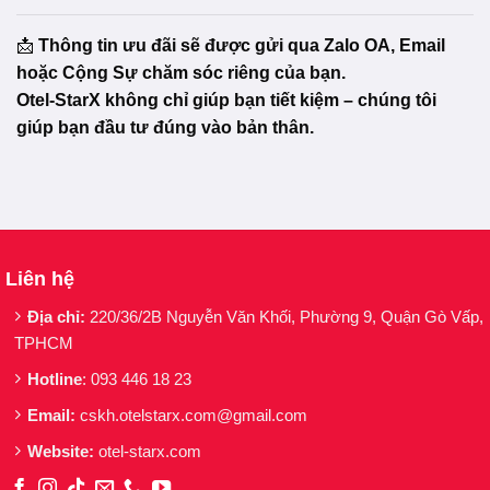
📩
Thông tin ưu đãi sẽ được gửi qua Zalo OA, Email
hoặc Cộng Sự chăm sóc riêng của bạn.
Otel-StarX không chỉ giúp bạn tiết kiệm – chúng tôi
giúp bạn đầu tư đúng vào bản thân.
Liên hệ
Địa chỉ:
220/36/2B Nguyễn Văn Khối, Phường 9, Quận Gò Vấp,
TPHCM
Hotline
: 093 446 18 23
Email:
cskh.otelstarx.com@gmail.com
Website:
otel-starx.com