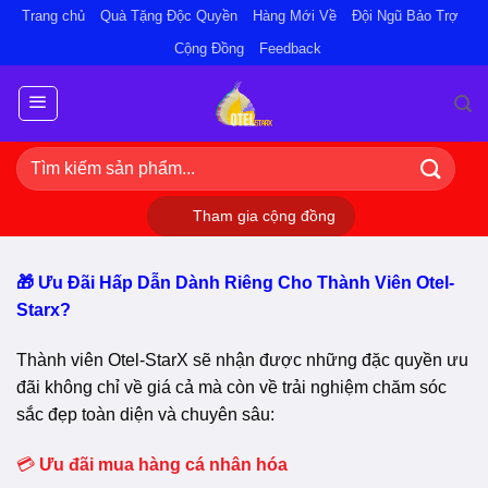
Bỏ
Trang chủ
Quà Tặng Độc Quyền
Hàng Mới Về
Đội Ngũ Bảo Trợ
qua
Cộng Đồng
Feedback
nội
dung
Tìm
kiếm:
Tham gia cộng đồng
🎁 Ưu Đãi Hấp Dẫn Dành Riêng Cho Thành Viên Otel-
Starx?
Thành viên Otel-StarX sẽ nhận được những đặc quyền ưu
đãi không chỉ về giá cả mà còn về trải nghiệm chăm sóc
sắc đẹp toàn diện và chuyên sâu:
💳
Ưu đãi mua hàng cá nhân hóa